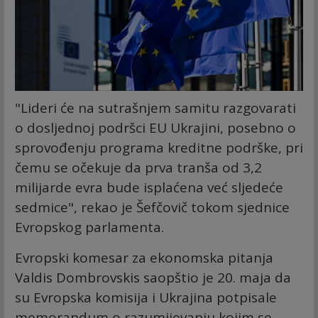
"Lideri će na sutrašnjem samitu razgovarati
o dosljednoj podršci EU Ukrajini, posebno o
sprovođenju programa kreditne podrške, pri
čemu se očekuje da prva tranša od 3,2
milijarde evra bude isplaćena već sljedeće
sedmice", rekao je Šefčovič tokom sjednice
Evropskog parlamenta.
Evropski komesar za ekonomska pitanja
Valdis Dombrovskis saopštio je 20. maja da
su Evropska komisija i Ukrajina potpisale
memorandum o razumijevanju kojim se