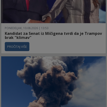
PONEDELJAK, 10.08.2026 | 13:53
Kandidat za Senat iz Mičigena tvrdi da je Trampov
brak "klimav"
PROČITAJ VIŠE