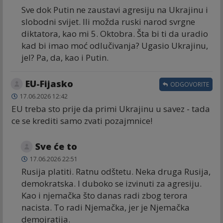
Sve dok Putin ne zaustavi agresiju na Ukrajinu i
slobodni svijet. Ili možda ruski narod svrgne
diktatora, kao mi 5. Oktobra. Šta bi ti da uradio
kad bi imao moć odlučivanja? Ugasio Ukrajinu,
jel? Pa, da, kao i Putin.
EU-Fijasko
ODGOVORITE
17.06.2026 12:42
EU treba sto prije da primi Ukrajinu u savez - tada
ce se krediti samo zvati pozajmnice!
Sve će to
17.06.2026 22:51
Rusija platiti. Ratnu odštetu. Neka druga Rusija,
demokratska. I duboko se izvinuti za agresiju.
Kao i njemačka što danas radi zbog terora
nacista. To radi Njemačka, jer je Njemačka
demojratija.