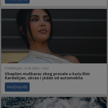
PONEDELJAK, 10.08.2026 | 14:52
Uhapšen muškarac zbog provale u kuću Kim
Kardašijan, ukrao i jedan od automobila
PROČITAJ VIŠE