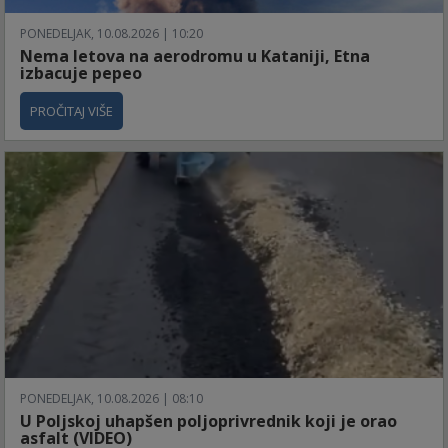
PONEDELJAK, 10.08.2026 | 10:20
Nema letova na aerodromu u Kataniji, Etna
izbacuje pepeo
PROČITAJ VIŠE
PONEDELJAK, 10.08.2026 | 08:10
U Poljskoj uhapšen poljoprivrednik koji je orao
asfalt (VIDEO)