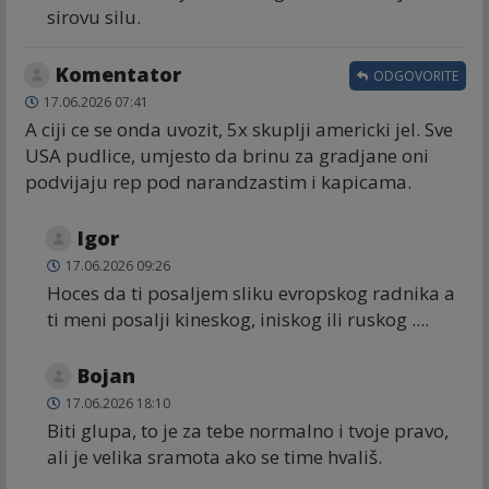
sirovu silu.
Komentator
ODGOVORITE
17.06.2026 07:41
A ciji ce se onda uvozit, 5x skuplji americki jel. Sve
USA pudlice, umjesto da brinu za gradjane oni
podvijaju rep pod narandzastim i kapicama.
Igor
17.06.2026 09:26
Hoces da ti posaljem sliku evropskog radnika a
ti meni posalji kineskog, iniskog ili ruskog ....
Bojan
17.06.2026 18:10
Biti glupa, to je za tebe normalno i tvoje pravo,
ali je velika sramota ako se time hvališ.