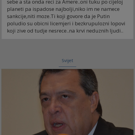
sebe a sta onda reci za Amere..oni tuku po cijeloj
planeti pa ispadose najbolji,niko im ne namece
sankcije,niti moze.Ti koji govore da je Putin
poludio su obicni licemjeri i bezkrupulozni lopovi
koji zive od tudje nesrece..na krvi neduznih ljudi..
Svijet