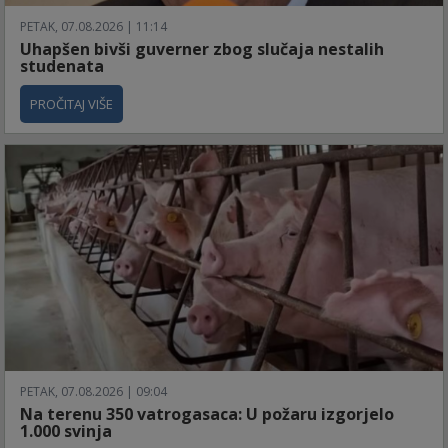
PETAK, 07.08.2026 | 11:14
Uhapšen bivši guverner zbog slučaja nestalih
studenata
PROČITAJ VIŠE
PETAK, 07.08.2026 | 09:04
Na terenu 350 vatrogasaca: U požaru izgorjelo
1.000 svinja