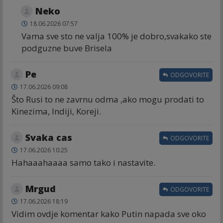
Neko
18.06.2026 07:57
Vama sve sto ne valja 100% je dobro,svakako ste
podguzne buve Brisela
Ре
ODGOVORITE
17.06.2026 09:08
Što Rusi to ne zavrnu odma ,ako mogu prodati to
Kinezima, Indiji, Koreji.
Svaka cas
ODGOVORITE
17.06.2026 10:25
Hahaaahaaaa samo tako i nastavite.
Mrgud
ODGOVORITE
17.06.2026 18:19
Vidim ovdje komentar kako Putin napada sve oko