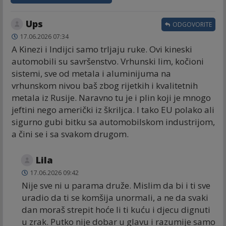
Ups
ODGOVORITE
17.06.2026 07:34
A Kinezi i Indijci samo trljaju ruke. Ovi kineski
automobili su savršenstvo. Vrhunski lim, kočioni
sistemi, sve od metala i aluminijuma na
vrhunskom nivou baš zbog rijetkih i kvalitetnih
metala iz Rusije. Naravno tu je i plin koji je mnogo
jeftini nego američki iz škriljca. I tako EU polako ali
sigurno gubi bitku sa automobilskom industrijom,
a čini se i sa svakom drugom.
Lila
17.06.2026 09:42
Nije sve ni u parama druže. Mislim da bi i ti sve
uradio da ti se komšija unormali, a ne da svaki
dan moraš strepit hoće li ti kuću i djecu dignuti
u zrak. Putko nije dobar u glavu i razumije samo