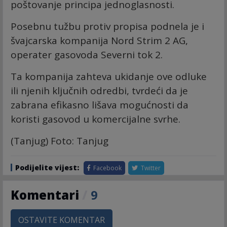
poštovanje principa jednoglasnosti.
Posebnu tužbu protiv propisa podnela je i
švajcarska kompanija Nord Strim 2 AG,
operater gasovoda Severni tok 2.
Ta kompanija zahteva ukidanje ove odluke
ili njenih ključnih odredbi, tvrdeći da je
zabrana efikasno lišava mogućnosti da
koristi gasovod u komercijalne svrhe.
(Tanjug) Foto: Tanjug
Podijelite vijest:
Facebook
Twitter
Komentari
/
9
OSTAVITE KOMENTAR