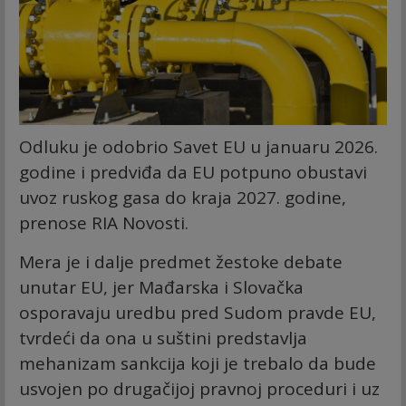
Odluku je odobrio Savet EU u januaru 2026.
godine i predviđa da EU potpuno obustavi
uvoz ruskog gasa do kraja 2027. godine,
prenose RIA Novosti.
Mera je i dalje predmet žestoke debate
unutar EU, jer Mađarska i Slovačka
osporavaju uredbu pred Sudom pravde EU,
tvrdeći da ona u suštini predstavlja
mehanizam sankcija koji je trebalo da bude
usvojen po drugačijoj pravnoj proceduri i uz