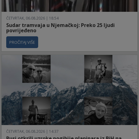
ČETVRTAK, 06.08.2026 | 18:54
Sudar tramvaja u Njemačkoj: Preko 25 ljudi
povrijeđeno
PROČITAJ VIŠE
ČETVRTAK, 06.08.2026 | 14:37
Rusi otkrili uzroke pogibije planinara iz BiH na