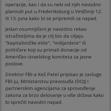
operacije, kao i da su neki od njih navodno
planirali put u Frederiksburg u Virdžiniji 12.
ili 13. juna kako bi se pripremili za napad.
Jedan osumnjičeni je navodno rekao
istražiteljima da je cilj bio da ciljaju
"kapitalističke elite", "milijardere" ili
političare koji su primali donacije od
Američko-izraelskog komiteta za javne
poslove.
Direktor FBI-a Keš Patel pripisao je zasluge
FBI-ju, Ministarstvu pravosuđa (DOJ) i
partnerskim agencijama za sprovođenje
zakona za brzo delovanje u više država kako
bi sprečili navodni napad.