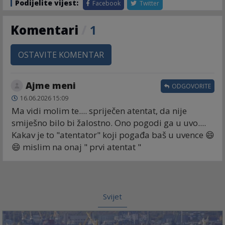
Podijelite vijest:
Facebook
Twitter
Komentari
/
1
OSTAVITE KOMENTAR
Ajme meni
ODGOVORITE
16.06.2026 15:09
Ma vidi molim te.... spriječen atentat, da nije
smiješno bilo bi žalostno. Ono pogodi ga u uvo....
Kakav je to "atentator" koji pogađa baš u uvence 😄
😄 mislim na onaj " prvi atentat "
Svijet