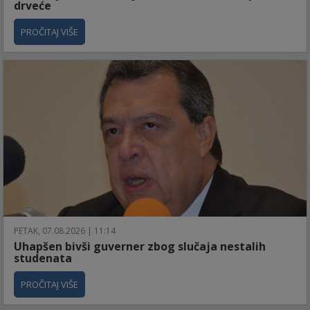
drveće
PROČITAJ VIŠE
PETAK, 07.08.2026 | 11:14
Uhapšen bivši guverner zbog slučaja nestalih
studenata
PROČITAJ VIŠE