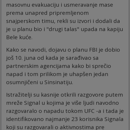
masovnu evakuaciju i usmeravanje mase
prema unapred pripremljenom
snajperskom timu, rekli su izvori i dodali da
je u planu bio i "drugi talas" upada na kapiju
Bele kuće.
Kako se navodi, dojavu o planu FBI je dobio
još 10. juna od kada je sarađivao sa
partnerskim agencijama kako bi sprečio
napad i tom prilikom je uhapšen jedan
osumnjičeni u Sinsinatiju.
Istražitelji su kasnije otkrili razgovore putem
mreže Signal u kojima je više ljudi navodno
razgovaralo o napadu tokom UFC -a i tada je
identifikovano najmanje 23 korisnika Signala
koji su razgovarali o aktivnostima pre