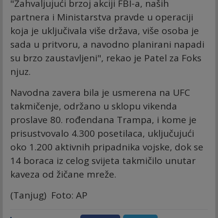
"Zahvaljujući brzoj akciji FBI-a, naših
partnera i Ministarstva pravde u operaciji
koja je uključivala više država, više osoba je
sada u pritvoru, a navodno planirani napadi
su brzo zaustavljeni", rekao je Patel za Foks
njuz.
Navodna zavera bila je usmerena na UFC
takmičenje, održano u sklopu vikenda
proslave 80. rođendana Trampa, i kome je
prisustvovalo 4.300 posetilaca, uključujući
oko 1.200 aktivnih pripadnika vojske, dok se
14 boraca iz celog svijeta takmičilo unutar
kaveza od žičane mreže.
(Tanjug) Foto: AP