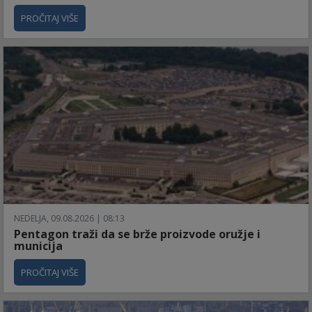
PROČITAJ VIŠE
NEDELJA, 09.08.2026 | 08:13
Pentagon traži da se brže proizvode oružje i
municija
PROČITAJ VIŠE