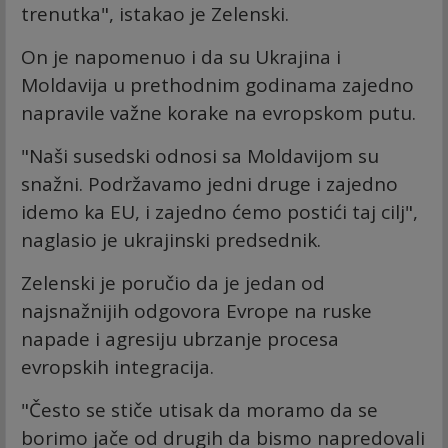
trenutka", istakao je Zelenski.
On je napomenuo i da su Ukrajina i
Moldavija u prethodnim godinama zajedno
napravile važne korake na evropskom putu.
"Naši susedski odnosi sa Moldavijom su
snažni. Podržavamo jedni druge i zajedno
idemo ka EU, i zajedno ćemo postići taj cilj",
naglasio je ukrajinski predsednik.
Zelenski je poručio da je jedan od
najsnažnijih odgovora Evrope na ruske
napade i agresiju ubrzanje procesa
evropskih integracija.
"Često se stiče utisak da moramo da se
borimo jače od drugih da bismo napredovali