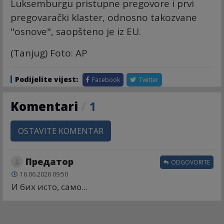
Luksemburgu pristupne pregovore i prvi
pregovarački klaster, odnosno takozvane
"osnove", saopšteno je iz EU.
(Tanjug) Foto: AP
Podijelite vijest:
Facebook
Twitter
Komentari
/
1
OSTAVITE KOMENTAR
Предатор
ODGOVORITE
16.06.2026 09:50
И бих исто, само...