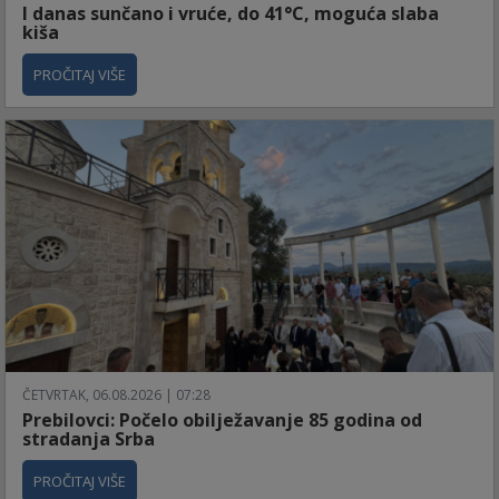
I danas sunčano i vruće, do 41°C, moguća slaba
kiša
PROČITAJ VIŠE
ČETVRTAK, 06.08.2026 | 07:28
Prebilovci: Počelo obilježavanje 85 godina od
stradanja Srba
PROČITAJ VIŠE