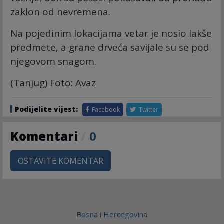
zaklon od nevremena.
Na pojedinim lokacijama vetar je nosio lakše
predmete, a grane drveća savijale su se pod
njegovom snagom.
(Tanjug) Foto: Avaz
Podijelite vijest:
Facebook
Twitter
Komentari
/
0
OSTAVITE KOMENTAR
Bosna i Hercegovina