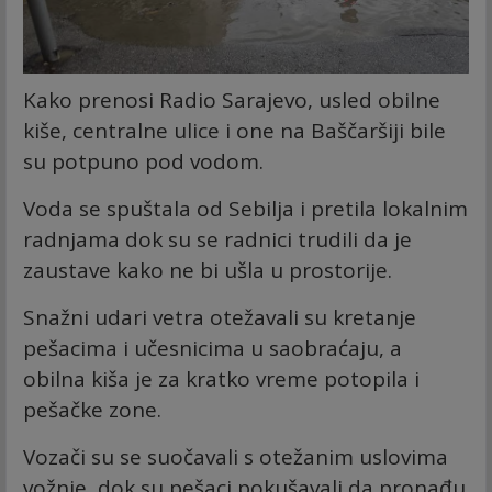
Kako prenosi Radio Sarajevo, usled obilne
kiše, centralne ulice i one na Baščaršiji bile
su potpuno pod vodom.
Voda se spuštala od Sebilja i pretila lokalnim
radnjama dok su se radnici trudili da je
zaustave kako ne bi ušla u prostorije.
Snažni udari vetra otežavali su kretanje
pešacima i učesnicima u saobraćaju, a
obilna kiša je za kratko vreme potopila i
pešačke zone.
Vozači su se suočavali s otežanim uslovima
vožnje, dok su pešaci pokušavali da pronađu