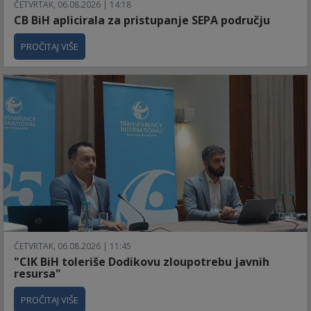
ČETVRTAK, 06.08.2026 | 14:18
CB BiH aplicirala za pristupanje SEPA području
PROČITAJ VIŠE
ČETVRTAK, 06.08.2026 | 11:45
"CIK BiH toleriše Dodikovu zloupotrebu javnih
resursa"
PROČITAJ VIŠE