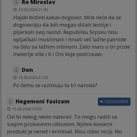
Re Miroslav
15.06.2026 21:00
Hajde botino kakav dogovor, Mile neće da se
dogovaraju da bih mogao dizati tenzije i
pljackati svoj narod. Republiku Srpsku nisu
opljačkali muslimani i hrvati već lažne patriote
na čelu sa lažnim srbinom. Zato mars u tri pizde
materije više i ti i Oni koje podrzavas.
Don
15.06.2026 21:29
Po čemu se razlikuju ta tri naroda?
Hegemoni fasizam
ODGOVORITE
15.06.2026 19:30
Ovi bi nekog nesto naterali. To mogu raditi sa
svojim probavnim ciklusom. Njihov konacni
produkt je nered i kriminal. Nisu izbor niciji. No