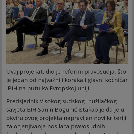
Ovaj projekat, dio je reformi pravosudja, što
je jedan od najvažniji koraka i glavni kočničar
BiH na putu ka Evropskoj uniji.
Predsjednik Visokog sudskog i tužilačkog
savjeta BIH Sanin Bogunić istakao je da je u
okviru ovog projekta napravljen novi kriteriji
za ocjenjivanje nosilaca pravosudnih