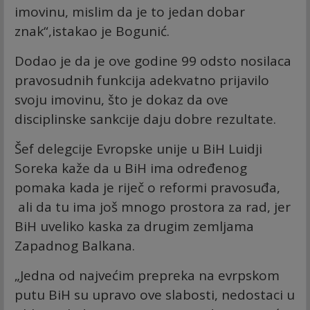
imovinu, mislim da je to jedan dobar
znak“,istakao je Bogunić.
Dodao je da je ove godine 99 odsto nosilaca
pravosudnih funkcija adekvatno prijavilo
svoju imovinu, što je dokaz da ove
disciplinske sankcije daju dobre rezultate.
Šef delegcije Evropske unije u BiH Luidji
Soreka kaže da u BiH ima određenog
pomaka kada je riječ o reformi pravosuđa,
ali da tu ima još mnogo prostora za rad, jer
BiH uveliko kaska za drugim zemljama
Zapadnog Balkana.
„Jedna od najvećim prepreka na evrpskom
putu BiH su upravo ove slabosti, nedostaci u