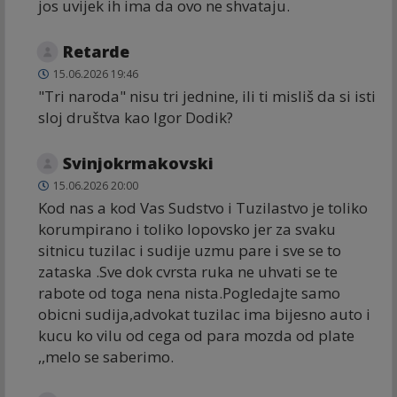
jos uvijek ih ima da ovo ne shvataju.
Retarde
15.06.2026 19:46
"Tri naroda" nisu tri jednine, ili ti misliš da si isti
sloj društva kao Igor Dodik?
Svinjokrmakovski
15.06.2026 20:00
Kod nas a kod Vas Sudstvo i Tuzilastvo je toliko
korumpirano i toliko lopovsko jer za svaku
sitnicu tuzilac i sudije uzmu pare i sve se to
zataska .Sve dok cvrsta ruka ne uhvati se te
rabote od toga nena nista.Pogledajte samo
obicni sudija,advokat tuzilac ima bijesno auto i
kucu ko vilu od cega od para mozda od plate
,,melo se saberimo.