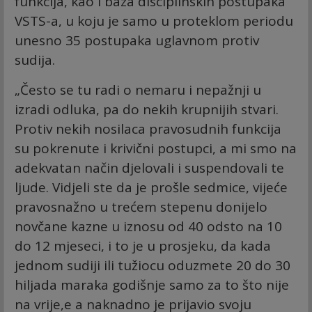
funkcija, kao i baza disciplinskih postupaka
VSTS-a, u koju je samo u proteklom periodu
unesno 35 postupaka uglavnom protiv
sudija.
„Često se tu radi o nemaru i nepažnji u
izradi odluka, pa do nekih krupnijih stvari.
Protiv nekih nosilaca pravosudnih funkcija
su pokrenute i krivični postupci, a mi smo na
adekvatan način djelovali i suspendovali te
ljude. Vidjeli ste da je prošle sedmice, vijeće
pravosnažno u trećem stepenu donijelo
novčane kazne u iznosu od 40 odsto na 10
do 12 mjeseci, i to je u prosjeku, da kada
jednom sudiji ili tužiocu oduzmete 20 do 30
hiljada maraka godišnje samo za to što nije
na vrije,e a naknadno je prijavio svoju