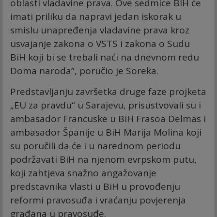
oblasti vladavine prava. Ove sedmice BIH će
imati priliku da napravi jedan iskorak u
smislu unapređenja vladavine prava kroz
usvajanje zakona o VSTS i zakona o Sudu
BiH koji bi se trebali naći na dnevnom redu
Doma naroda“, poručio je Soreka.
Predstavljanju završetka druge faze projketa
„EU za pravdu“ u Sarajevu, prisustvovali su i
ambasador Francuske u BiH Frasoa Delmas i
ambasador Španije u BiH Marija Molina koji
su poručili da će i u narednom periodu
podržavati BiH na njenom evrpskom putu,
koji zahtjeva snažno angažovanje
predstavnika vlasti u BiH u provođenju
reformi pravosuđa i vraćanju povjerenja
građana u pravosuđe.