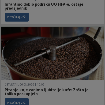
Infantino dobio podršku UO FIFA-e, ostaje
predsjednik
PROČITAJ VIŠE
ČETVRTAK, 06.08.2026 | 10:05
Pitanje koje zanima ljubitelje kafe: Zašto je
toliko poskupjela
PROČITAJ VIŠE