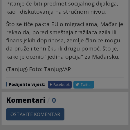
Pitanje će biti predmet socijalnog dijaloga,
kao i diskutovanja na stručnom nivou.
Što se tiče pakta EU o migracijama, Mađar je
rekao da, pored smeštaja tražilaca azila ili
finansijskih doprinosa, zemlje članice mogu
da pruže i tehničku ili drugu pomoć, što je,
kako je ocenio "jedina opcija" za Mađarsku.
(Tanjug) Foto: Tanjug/AP
Podijelite vijest:
Facebook
Twitter
Komentari
/
0
OSTAVITE KOMENTAR