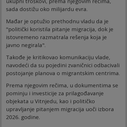
ukupni troškovi, prema njegovim rečima,
sada dostižu oko milijardu evra.
Mađar je optužio prethodnu vladu da je
"politički koristila pitanje migracija, dok je
istovremeno razmatrala rešenja koja je
javno negirala".
Takođe je kritikovao komunikaciju vlade,
navodeći da su pojedini zvaničnici odbacivali
postojanje planova o migrantskim centrima.
Prema njegovim rečima, u dokumentima se
pominju i investicije za prilagođavanje
objekata u Vitnjedu, kao i političko
upravljanje pitanjem migracija uoči izbora
2026. godine.