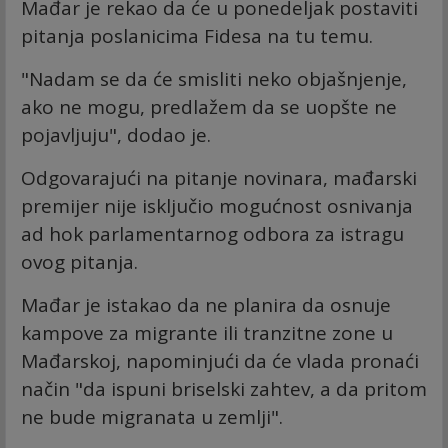
Mađar je rekao da će u ponedeljak postaviti
pitanja poslanicima Fidesa na tu temu.
"Nadam se da će smisliti neko objašnjenje,
ako ne mogu, predlažem da se uopšte ne
pojavljuju", dodao je.
Odgovarajući na pitanje novinara, mađarski
premijer nije isključio mogućnost osnivanja
ad hok parlamentarnog odbora za istragu
ovog pitanja.
Mađar je istakao da ne planira da osnuje
kampove za migrante ili tranzitne zone u
Mađarskoj, napominjući da će vlada pronaći
način "da ispuni briselski zahtev, a da pritom
ne bude migranata u zemlji".