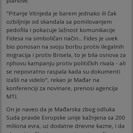
planove.
"Pitanje Vitnjeda je barem jednako ili čak
ozbiljnije od skandala sa pomilovanjem
pedofila i pokazuje lažnost komunikacije
Fidesa na simboličan način... Fides je uvek
bio ponosan na svoju borbu protiv ilegalnih
migracija i protiv Brisela, to je bila osnova za
njihovu kampanju protiv političkih rivala - ali
se nepovratno raspala kada su dokumenti
izašli na videlo", rekao je Mađar na
konferenciji za novinare, prenosi agencija
MTI.
On je naveo da je Mađarska zbog odluka
Suda pravde Evropske unije kažnjena sa 200
miliona evra, uz dodatne dnevne kazne, i da