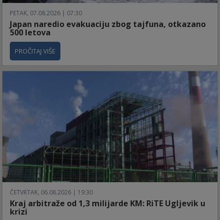
PETAK, 07.08.2026 | 07:30
Japan naredio evakuaciju zbog tajfuna, otkazano
500 letova
PROČITAJ VIŠE
ČETVRTAK, 06.08.2026 | 19:30
Kraj arbitraže od 1,3 milijarde KM: RiTE Ugljevik u
krizi