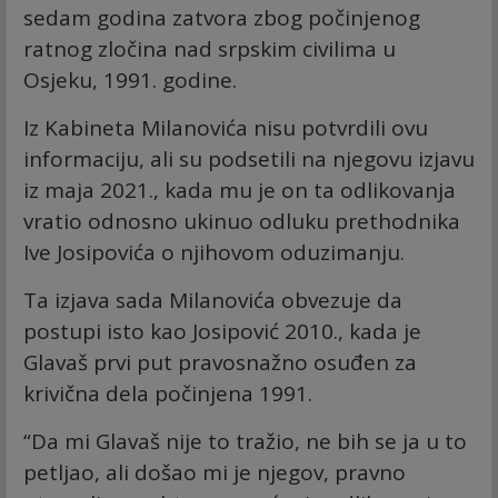
sedam godina zatvora zbog počinjenog
ratnog zločina nad srpskim civilima u
Osjeku, 1991. godine.
Iz Kabineta Milanovića nisu potvrdili ovu
informaciju, ali su podsetili na njegovu izjavu
iz maja 2021., kada mu je on ta odlikovanja
vratio odnosno ukinuo odluku prethodnika
Ive Josipovića o njihovom oduzimanju.
Ta izjava sada Milanovića obvezuje da
postupi isto kao Josipović 2010., kada je
Glavaš prvi put pravosnažno osuđen za
krivična dela počinjena 1991.
“Da mi Glavaš nije to tražio, ne bih se ja u to
petljao, ali došao mi je njegov, pravno