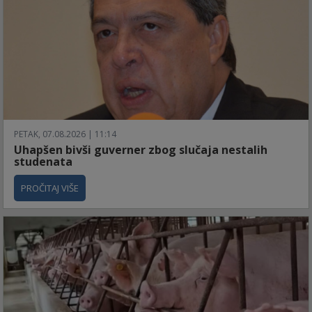
PETAK, 07.08.2026 | 11:14
Uhapšen bivši guverner zbog slučaja nestalih
studenata
PROČITAJ VIŠE