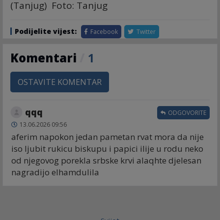
(Tanjug) Foto: Tanjug
Podijelite vijest:
Facebook
Twitter
Komentari
/
1
OSTAVITE KOMENTAR
qqq
ODGOVORITE
13.06.2026 09:56
aferim napokon jedan pametan rvat mora da nije
iso ljubit rukicu biskupu i papici ilije u rodu neko
od njegovog porekla srbske krvi alaqhte djelesan
nagradijo elhamdulila