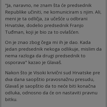
"Ja, naravno, ne znam šta će predsednik
Republike učiniti, ne komuniciram s njim. Ali,
meni je ta odličja, za učešće u odbrani
Hrvatske, dodelio predsednik Franjo
Tuđman, koji je bio za to ovlašćen.
On je znao zbog čega mi ih je dao. Kada
jedan predsednik nekoga odlikuje, mislim da
nema razloga da drugi predsednik to
osporava" kazao je Glavaš.
Nakon što je Visoki krivični sud Hrvatske pre
dva dana saopštio pravosnažnu presudu,
Glavaš je saopštio da to neće biti konačna
odluka, odnosno da će on nastaviti pravnu
bitku.