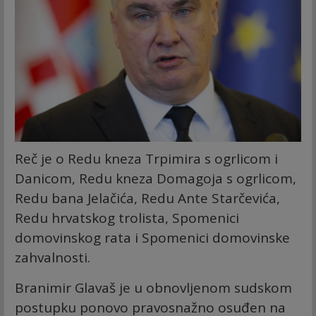
Reč je o Redu kneza Trpimira s ogrlicom i
Danicom, Redu kneza Domagoja s ogrlicom,
Redu bana Jelačića, Redu Ante Starčevića,
Redu hrvatskog trolista, Spomenici
domovinskog rata i Spomenici domovinske
zahvalnosti.
Branimir Glavaš je u obnovljenom sudskom
postupku ponovo pravosnažno osuđen na