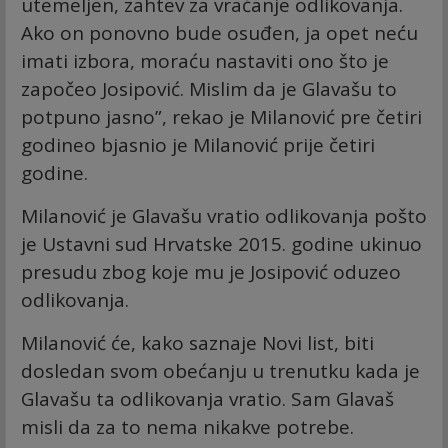
utemeljen, zahtev za vraćanje odlikovanja.
Ako on ponovno bude osuđen, ja opet neću
imati izbora, moraću nastaviti ono što je
započeo Josipović. Mislim da je Glavašu to
potpuno jasno”, rekao je Milanović pre četiri
godineo bjasnio je Milanović prije četiri
godine.
Milanović je Glavašu vratio odlikovanja pošto
je Ustavni sud Hrvatske 2015. godine ukinuo
presudu zbog koje mu je Josipović oduzeo
odlikovanja.
Milanović će, kako saznaje Novi list, biti
dosledan svom obećanju u trenutku kada je
Glavašu ta odlikovanja vratio. Sam Glavaš
misli da za to nema nikakve potrebe.