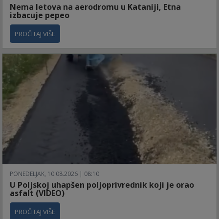
Nema letova na aerodromu u Kataniji, Etna
izbacuje pepeo
PROČITAJ VIŠE
PONEDELJAK, 10.08.2026 | 08:10
U Poljskoj uhapšen poljoprivrednik koji je orao
asfalt (VIDEO)
PROČITAJ VIŠE