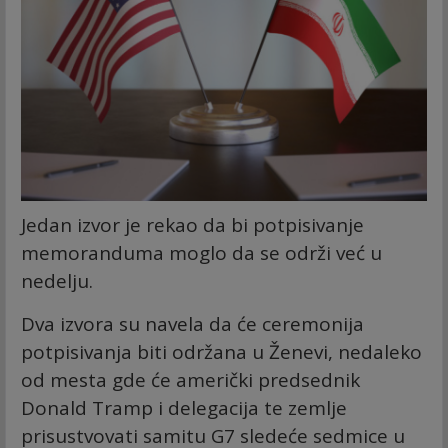
Jedan izvor je rekao da bi potpisivanje
memoranduma moglo da se održi već u
nedelju.
Dva izvora su navela da će ceremonija
potpisivanja biti održana u Ženevi, nedaleko
od mesta gde će američki predsednik
Donald Tramp i delegacija te zemlje
prisustvovati samitu G7 sledeće sedmice u