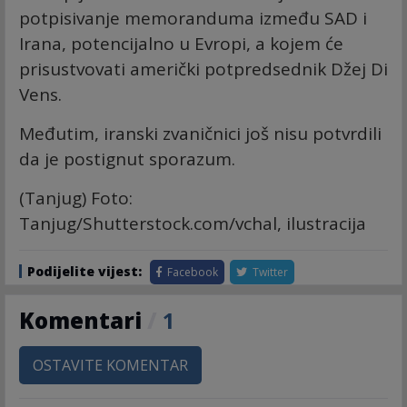
potpisivanje memoranduma između SAD i
Irana, potencijalno u Evropi, a kojem će
prisustvovati američki potpredsednik Džej Di
Vens.
Međutim, iranski zvaničnici još nisu potvrdili
da je postignut sporazum.
(Tanjug) Foto:
Tanjug/Shutterstock.com/vchal, ilustracija
Podijelite vijest:
Facebook
Twitter
Komentari
/
1
OSTAVITE KOMENTAR