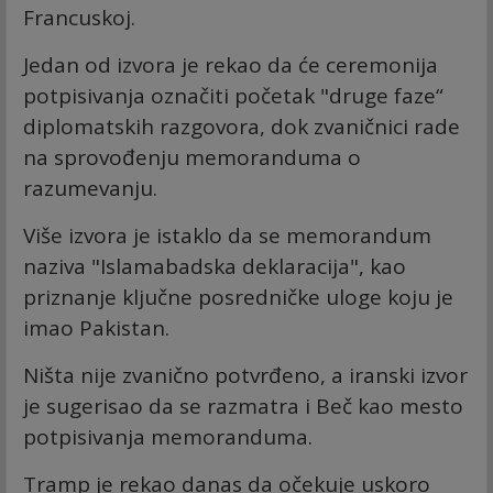
Francuskoj.
Jedan od izvora je rekao da će ceremonija
potpisivanja označiti početak "druge faze“
diplomatskih razgovora, dok zvaničnici rade
na sprovođenju memoranduma o
razumevanju.
Više izvora je istaklo da se memorandum
naziva "Islamabadska deklaracija", kao
priznanje ključne posredničke uloge koju je
imao Pakistan.
Ništa nije zvanično potvrđeno, a iranski izvor
je sugerisao da se razmatra i Beč kao mesto
potpisivanja memoranduma.
Tramp je rekao danas da očekuje uskoro