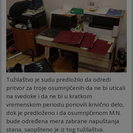
Tužilaštvo je sudu predložilo da odredi
pritvor za troje osumnjičenih da ne bi uticali
na svedoke i da ne bi u kratkom
vremenskom periodu ponovili krivično delo,
dok je predloženo i da osumnjičenom M.N.
bude određena mera zabrane napuštanja
stana, saopšteno je iz tog tužilaštva.