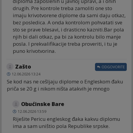
diploma zaposlenih u javnoj upravi, a i onih
drugih. Pre kontrole treba zamoliti one sto
imaju krivotvorene diplome da sami daju otkaz,
bez posledica. A onda kontrolom pohvatati sve
sto se prave blesavi, i drasticno kazniti.Bar pola
njih bi dali otkaz, pa bi za kontrolu bilo manje
posla. I prekvalifikacije treba proveriti, i tu je
puno krivotvorina.
Zašto
ODGOVORITE
12.06.2026 13:24
Se kod nas ne cešljaju diplome o Engleskom đaku
priča se 20 g i nikom ništa atakvih je mnogo
Obućinske Bare
12.06.2026 13:59
Riješite Pericu engleskog đaka kakvu diplomu
ima a sam uništio pola Republike srpske.