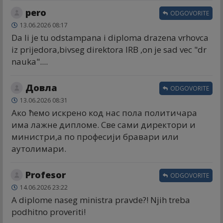
pero
ODGOVORITE
13.06.2026 08:17
Da li je tu odstampana i diploma drazena vrhovca
iz prijedora,bivseg direktora IRB ,on je sad vec "dr
nauka"....
Довла
ODGOVORITE
13.06.2026 08:31
Ако ћемо искрено код нас пола политичара
има лажне дипломе. Све сами директори и
министри,а по професији бравари или
аутолимари.
Profesor
ODGOVORITE
14.06.2026 23:22
A diplome naseg ministra pravde?! Njih treba
podhitno proveriti!