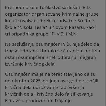
Prethodno su u tužilaštvu saslušani B.D,
organizator organizovane kriminalne grupe
koja je osnivač i direktor privatne Srednje
škole "Nikola Tesla" u Novom Pazaru, kao i
tri pripadnika grupe I.P, V.Đ. i M.N.
Na saslušanju osumnjičeni V.Đ, nije želeo da
iznese odbranu i branio se ćutanjem, dok su
ostali osumnjičeni izneli odbranu i negirali
izvršenje krivičnog dela.
Osumnjičenima je na teret stavljeno da su
od oktobra 2025. do juna ove godine izvršili
krivična dela udruživanje radi vršenja
krivičnih dela i krivično delo falsifikovanje
isprave u produženom trajanju.