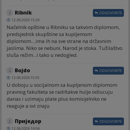
Ribnik
ODGOVORITE
12.06.2026 15:26
Načelnik opštine u Ribniku sa takvom diplomom,
predsjednik skupštine sa kupljemom
diplomom....ima ih na sve strane na državnim
jaslima. Niko se nebuni. Narod je stoka. Tužilaštvo
sluša režim...i tako u nedogled.
Bojdo
ODGOVORITE
12.06.2026 15:55
U doboju u socijalnom sa kupljenom diplomom
pravnog fakulteta se radi!takve hulje odlucuju
danas i uzimaju plate plus komisije!niko ne
reaguje a svi znaju
Приједор
ODGOVORITE
12.06.2026 16:04