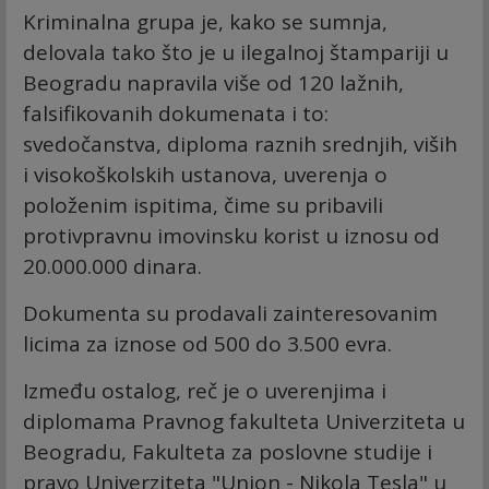
Kriminalna grupa je, kako se sumnja,
delovala tako što je u ilegalnoj štampariji u
Beogradu napravila više od 120 lažnih,
falsifikovanih dokumenata i to:
svedočanstva, diploma raznih srednjih, viših
i visokoškolskih ustanova, uverenja o
položenim ispitima, čime su pribavili
protivpravnu imovinsku korist u iznosu od
20.000.000 dinara.
Dokumenta su prodavali zainteresovanim
licima za iznose od 500 do 3.500 evra.
Između ostalog, reč je o uverenjima i
diplomama Pravnog fakulteta Univerziteta u
Beogradu, Fakulteta za poslovne studije i
pravo Univerziteta "Union - Nikola Tesla" u