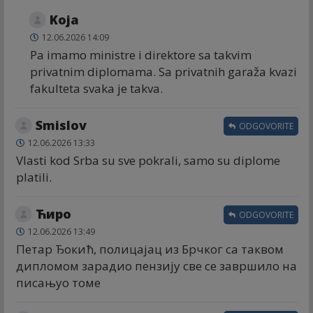
Koja
12.06.2026 14:09
Pa imamo ministre i direktore sa takvim
privatnim diplomama. Sa privatnih garaža kvazi
fakulteta svaka je takva.
Smislov
ODGOVORITE
12.06.2026 13:33
Vlasti kod Srba su sve pokrali, samo su diplome
platili.
Ћиро
ODGOVORITE
12.06.2026 13:49
Петар Ђокић, полицајац из Брчког са таквом
дипломом зарадио пензију све се завршило на
писањуо томе