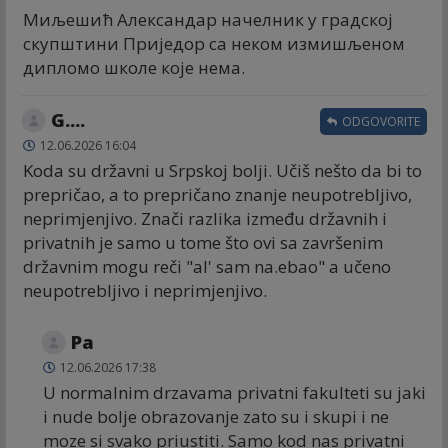
Миљешић Александар начелник у градској
скупштини Приједор са неком измишљеном
дипломо школе које нема.
G....
ODGOVORITE
12.06.2026 16:04
Koda su državni u Srpskoj bolji. Učiš nešto da bi to
prepričao, a to prepričano znanje neupotrebljivo,
neprimjenjivo. Znači razlika između državnih i
privatnih je samo u tome što ovi sa završenim
državnim mogu reči "al' sam na.ebao" a učeno
neupotrebljivo i neprimjenjivo.
Pa
12.06.2026 17:38
U normalnim drzavama privatni fakulteti su jaki
i nude bolje obrazovanje zato su i skupi i ne
moze si svako priustiti. Samo kod nas privatni