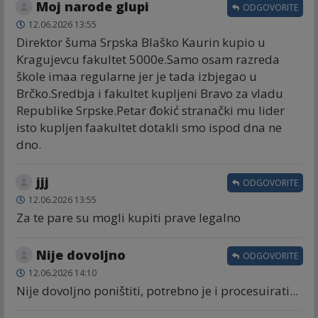
Moj narode glupi
ODGOVORITE
12.06.2026 13:55
Direktor šuma Srpska Blaško Kaurin kupio u
Kragujevcu fakultet 5000e.Samo osam razreda
škole imaa regularne jer je tada izbjegao u
Brčko.Sredbja i fakultet kupljeni Bravo za vladu
Republike Srpske.Petar đokić stranački mu lider
isto kupljen faakultet dotakli smo ispod dna ne
dno.
jjj
ODGOVORITE
12.06.2026 13:55
Za te pare su mogli kupiti prave legalno
Nije dovoljno
ODGOVORITE
12.06.2026 14:10
Nije dovoljno poništiti, potrebno je i procesuirati...