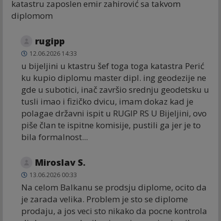
katastru zaposlen emir zahirović sa takvom
diplomom
rugipp
12.06.2026 14:33
u bijeljini u ktastru šef toga toga katastra Perić
ku kupio diplomu master dipl. ing geodezije ne
gde u subotici, inač završio srednju geodetsku u
tusli imao i fizičko dvicu, imam dokaz kad je
polagae državni ispit u RUGIP RS U Bijeljini, ovo
piše član te ispitne komisije, pustili ga jer je to
bila formalnost...
Miroslav S.
13.06.2026 00:33
Na celom Balkanu se prodsju diplome, ocito da
je zarada velika. Problem je sto se diplome
prodaju, a jos veci sto nikako da pocne kontrola