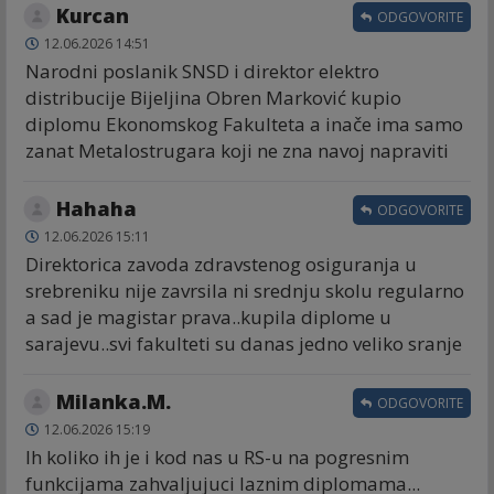
Kurcan
ODGOVORITE
12.06.2026 14:51
Narodni poslanik SNSD i direktor elektro
distribucije Bijeljina Obren Marković kupio
diplomu Ekonomskog Fakulteta a inače ima samo
zanat Metalostrugara koji ne zna navoj napraviti
Hahaha
ODGOVORITE
12.06.2026 15:11
Direktorica zavoda zdravstenog osiguranja u
srebreniku nije zavrsila ni srednju skolu regularno
a sad je magistar prava..kupila diplome u
sarajevu..svi fakulteti su danas jedno veliko sranje
Milanka.M.
ODGOVORITE
12.06.2026 15:19
Ih koliko ih je i kod nas u RS-u na pogresnim
funkcijama zahvaljujuci laznim diplomama...