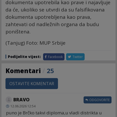
dokumenta upotrebila kao prave i najavljuje
da će, ukoliko se utvrdi da su falsifikovana
dokumenta upotrebljena kao prava,
zahtevati od nadležnih organa da budu
poništena.
(Tanjug) Foto: MUP Srbije
Podijelite vijest:
Facebook
Twitter
Komentari
/
25
OSTAVITE KOMENTAR
BRAVO
ODGOVORITE
12.06.2026 12:54
puno je Brčko takvi diploma,u vladi distrikta u