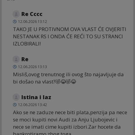
Re Cccc
12.06.2026 13:12
TAKO JE U PROTIVNOM OVA VLAST ĆE OVJERITI
NESTANAK RS I ONDA ĆE REĆI TO SU STRANCI
IZLOBIRALI!
Re
12.06.2026 13:13
Misliš,ovog trenutnog ili ovog što najavljuje da
bi došao na vlast?🤣😂🤣😂
Istina i laz
12.06.2026 13:42
Ako se ne zaduze nece biti plata,penzija pa nece
se moci kupiti novi Audi za Anju Ljubojevic i
nece se imati cime kupiti izbori.Zar hocete da
bankrotiramo zbog toga.