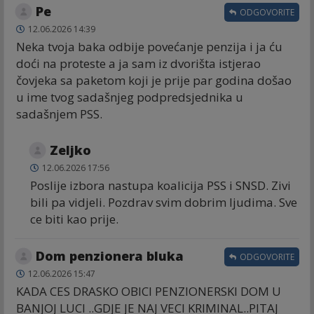
Ре
ODGOVORITE
12.06.2026 14:39
Neka tvoja baka odbije povećanje penzija i ja ću
doći na proteste a ja sam iz dvorišta istjerao
čovjeka sa paketom koji je prije par godina došao
u ime tvog sadašnjeg podpredsjednika u
sadašnjem PSS.
Zeljko
12.06.2026 17:56
Poslije izbora nastupa koalicija PSS i SNSD. Zivi
bili pa vidjeli. Pozdrav svim dobrim ljudima. Sve
ce biti kao prije.
Dom penzionera bluka
ODGOVORITE
12.06.2026 15:47
KADA CES DRASKO OBICI PENZIONERSKI DOM U
BANJOJ LUCI ..GDJE JE NAJ VECI KRIMINAL..PITAJ