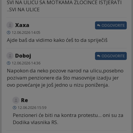
SVI NA ULICU SA MOTKAMA ZLOCINCE ISTJERATI
..SVI NA ULICE
Хаха
ODGOVORITE
12.06.2026 14:05
Ajde baš da vidimo kako ćeš to da spriječiš
Doboj
ODGOVORITE
12.06.2026 14:36
Napokon da neko pozove narod na ulicu,posebno
pozivam penzionere da što masovnije izadju jer
ovo povećanje je još jedno u nizu poniženja.
Re
12.06.2026 15:59
Penzioneri će biti na kontra protestu... oni su za
Dodika vlasnika RS.