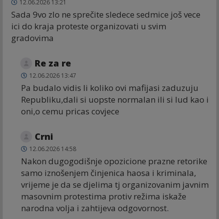
12.06.2026 13:21
Sada 9vo zlo ne sprečite sledece sedmice još vece
ici do kraja proteste organizovati u svim
gradovima
Re za re
12.06.2026 13:47
Pa budalo vidis li koliko ovi mafijasi zaduzuju
Republiku,dali si uopste normalan ili si lud kao i
oni,o cemu pricas covjece
Crni
12.06.2026 14:58
Nakon dugogodišnje opozicione prazne retorike
samo iznošenjem činjenica haosa i kriminala,
vrijeme je da se djelima tj organizovanim javnim
masovnim protestima protiv režima iskaže
narodna volja i zahtijeva odgovornost.