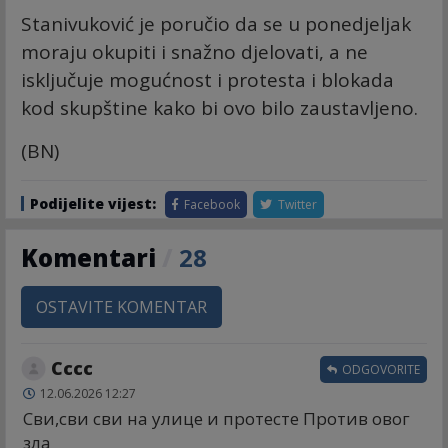
Stanivuković je poručio da se u ponedjeljak
moraju okupiti i snažno djelovati, a ne
isključuje mogućnost i protesta i blokada
kod skupštine kako bi ovo bilo zaustavljeno.
(BN)
Podijelite vijest:
Facebook
Twitter
Komentari
/
28
OSTAVITE KOMENTAR
Сссс
ODGOVORITE
12.06.2026 12:27
Сви,сви сви на улице и протесте Против овог
зла