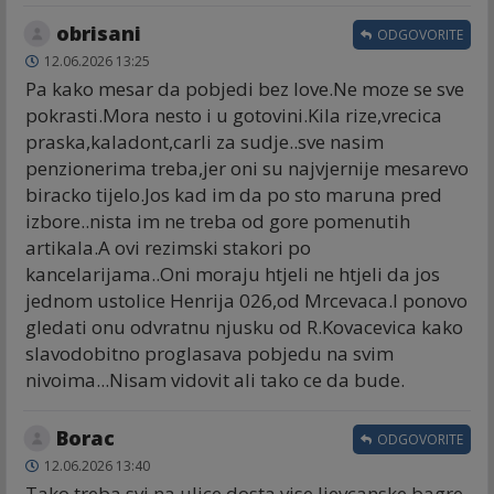
obrisani
ODGOVORITE
12.06.2026 13:25
Pa kako mesar da pobjedi bez love.Ne moze se sve
pokrasti.Mora nesto i u gotovini.Kila rize,vrecica
praska,kaladont,carli za sudje..sve nasim
penzionerima treba,jer oni su najvjernije mesarevo
biracko tijelo.Jos kad im da po sto maruna pred
izbore..nista im ne treba od gore pomenutih
artikala.A ovi rezimski stakori po
kancelarijama..Oni moraju htjeli ne htjeli da jos
jednom ustolice Henrija 026,od Mrcevaca.I ponovo
gledati onu odvratnu njusku od R.Kovacevica kako
slavodobitno proglasava pobjedu na svim
nivoima...Nisam vidovit ali tako ce da bude.
Borac
ODGOVORITE
12.06.2026 13:40
Tako treba svi na ulice dosta vise ljevcanske bagre