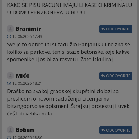
KAKO SE PISU RACUNI IMAJU LI KASE O KRIMINALU
U DOMU PENZIONERA..U BLUCI
Branimir
ODGOVORITE
12.06.2026 17:43
Sve je to dobro i ti si zadužio Banjaluku i ne zna se
koliko za parkove, tenis, staze betonske,koje kakve
spomenike i jos bi za rasvetu. Zato izkuliraj
Mićo
ODGOVORITE
12.06.2026 18:21
Draško na svakoj gradskoj skupštini dolazi sa
preslicom o novom zaduženju Licemjerna
bitangoprvo se opismeni .Štrajkuj protestuj i uvek
ćeš biti velika nula.
Boban
ODGOVORITE
12.06.2026 18:30