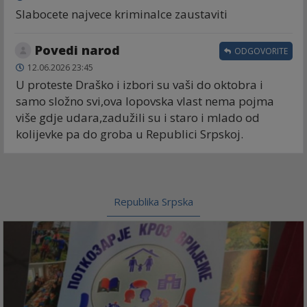
Slabocete najvece kriminalce zaustaviti
Povedi narod
ODGOVORITE
12.06.2026 23:45
U proteste Draško i izbori su vaši do oktobra i
samo složno svi,ova lopovska vlast nema pojma
više gdje udara,zadužili su i staro i mlado od
kolijevke pa do groba u Republici Srpskoj.
Republika Srpska