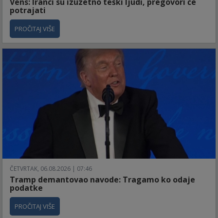
Vens: Iranci su izuzetno teški ljudi, pregovori će
potrajati
PROČITAJ VIŠE
ČETVRTAK, 06.08.2026 | 07:46
Tramp demantovao navode: Tragamo ko odaje
podatke
PROČITAJ VIŠE