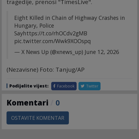
tragedije, prenosi "TimesLive".
Eight Killed in Chain of Highway Crashes in
Hungary, Police
Say
https://t.co/rhOCdv2gMB
pic.twitter.com/Wwk9XOOspq
— X News Up (@xnews_up)
June 12, 2026
(Nezavisne) Foto: Tanjug/AP
Podijelite vijest:
Facebook
Twitter
Komentari
/
0
OSTAVITE KOMENTAR