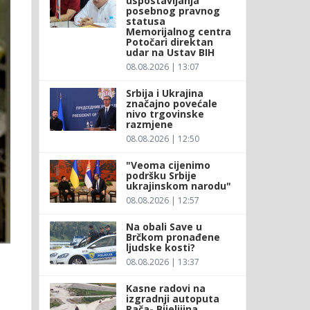
uspostavljanja
posebnog pravnog
statusa
Memorijalnog centra
Potočari direktan
udar na Ustav BIH
08.08.2026 | 13:07
Srbija i Ukrajina
značajno povećale
nivo trgovinske
razmjene
08.08.2026 | 12:50
"Veoma cijenimo
podršku Srbije
ukrajinskom narodu"
08.08.2026 | 12:57
Na obali Save u
Brčkom pronađene
ljudske kosti?
08.08.2026 | 13:37
Kasne radovi na
izgradnji autoputa
Rača- Bijeljiina