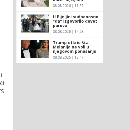
08.08.2026 | 11:37
U Bijeljini sudbonosno
"da" izgovorilo devet
parova
08.08.2026 | 14:23
Tramp otkrio šta
Melanija ne voli u
njegovom ponašanju
08.08.2026 | 13:47
i
ći
TS