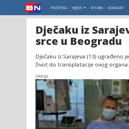
POČETNA
VIJESTI
RTV BN
KONTAKT
Dječaku iz Saraj
srce u Beogradu
Dječaku iz Sarajeva (13) ugrađeno j
život do transplatacije ovog organa.
SRBIJA