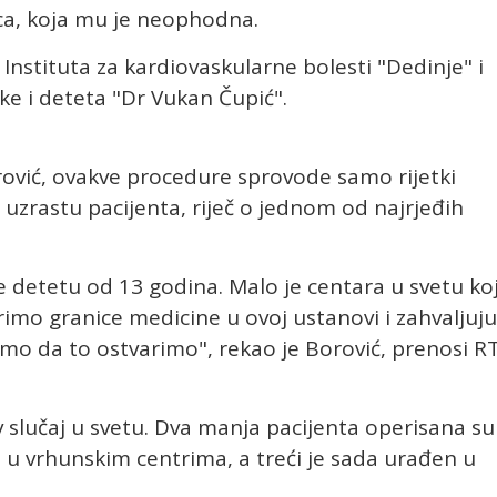
rca, koja mu je neophodna.
i Instituta za kardiovaskularne bolesti "Dedinje" i
ke i deteta "Dr Vukan Čupić".
rović, ovakve procedure sprovode samo rijetki
a uzrastu pacijenta, riječ o jednom od najrjeđih
 detetu od 13 godina. Malo je centara u svetu koj
imo granice medicine u ovoj ustanovi i zahvaljuju
smo da to ostvarimo", rekao je Borović, prenosi R
av slučaj u svetu. Dva manja pacijenta operisana su
u vrhunskim centrima, a treći je sada urađen u