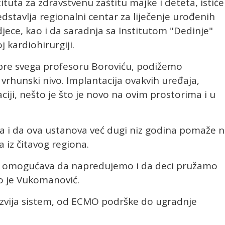
ituta za zdravstvenu zaštitu majke i deteta, ističe
stavlja regionalni centar za liječenje urođenih
jece, kao i da saradnja sa Institutom "Dedinje"
j kardiohirurgiji.
 pre svega profesoru Boroviću, podižemo
 vrhunski nivo. Implantacija ovakvih uređaja,
ji, nešto je što je novo na ovim prostorima i u
eva i da ova ustanova već dugi niz godina pomaže 
a iz čitavog regiona.
rad omogućava da napredujemo i da deci pružamo
ao je Vukomanović.
 razvija sistem, od ECMO podrške do ugradnje