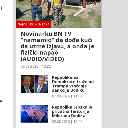
i
NAJVIŠE KOMENTARA
Novinarku BN TV
"namamio" da dođe kući
da uzme izjavu, a onda je
fizički napao
(AUDIO/VIDEO)
06.08.2026 | 13:32
Republikanci i
Demokrate traže od
Trampa vraćanje
sankcija Dodiku
07.08.2026 | 11:19
e
Republika Srpska je
privatna teritorija
Milorada Dodika
05.08.2026 | 15:49