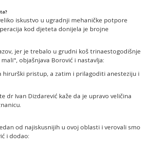
eta?
 veliko iskustvo u ugradnji mehaničke potpore
operacija kod djeteta donijela je brojne
izazov, jer je trebalo u grudni koš trinaestogodišnj
 mali", objašnjava Borović i nastavlja:
irurški pristup, a zatim i prilagoditi anesteziju i
te dr Ivan Dizdarević kaže da je upravo veličina
znanicu.
jedan od najiskusnijih u ovoj oblasti i verovali smo
ić i dodao: