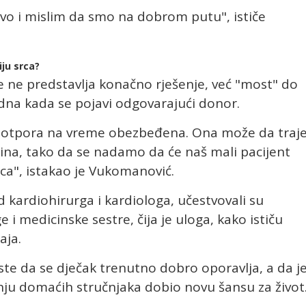
vo i mislim da smo na dobrom putu", ističe
ju srca?
ce ne predstavlja konačno rješenje, već "most" do
odna kada se pojavi odgovarajući donor.
potpora na vreme obezbeđena. Ona može da traj
ina, tako da se nadamo da će naš mali pacijent
ca", istakao je Vukomanović.
ardiohirurga i kardiologa, učestvovali su
e i medicinske sestre, čija je uloga, kako ističu
aja.
jeste da se dječak trenutno dobro oporavlja, a da j
nju domaćih stručnjaka dobio novu šansu za život