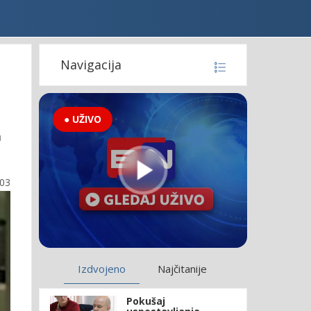
Navigacija
● UŽIVO
n
:03
Izdvojeno
Najčitanije
Pokušaj