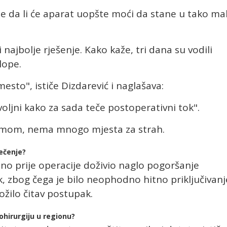
 je da li će aparat uopšte moći da stane u tako mal
 najbolje rješenje. Kako kaže, tri dana su vodili
lope.
mesto", ističe Dizdarević i naglašava:
oljni kako za sada teče postoperativni tok".
timom, nema mnogo mjesta za strah.
ječenje?
dno prije operacije doživio naglo pogoršanje
k, zbog čega je bilo neophodno hitno priključivanj
žilo čitav postupak.
ohirurgiju u regionu?