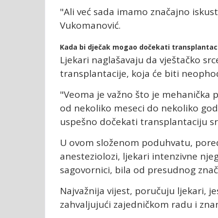
"Ali već sada imamo značajno iskust
Vukomanović.
Kada bi dječak mogao dočekati transplantaci
Ljekari naglašavaju da vještačko sr
transplantacije, koja će biti neoph
"Veoma je važno što je mehanička 
od nekoliko meseci do nekoliko god
uspešno dočekati transplantaciju sr
U ovom složenom poduhvatu, pored k
anesteziolozi, ljekari intenzivne njeg
sagovornici, bila od presudnog znač
Najvažnija vijest, poručuju ljekari, 
zahvaljujući zajedničkom radu i zna