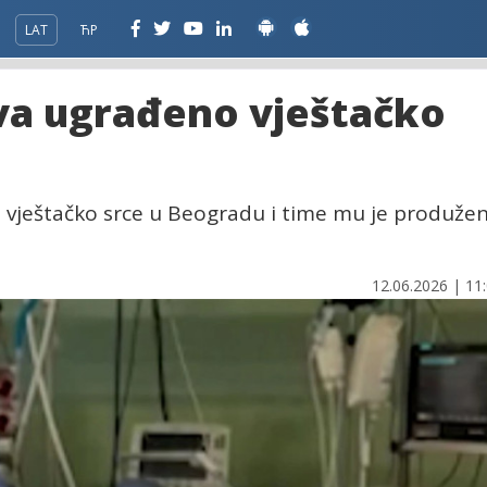
LAT
ЋР
eva ugrađeno vještačko
e vještačko srce u Beogradu i time mu je produže
12.06.2026 | 11