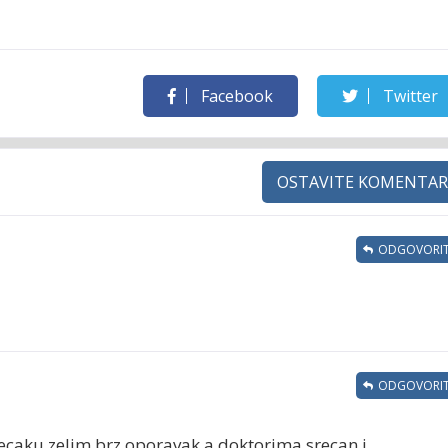
Facebook
Twitter
OSTAVITE KOMENTAR
ODGOVORIT
ODGOVORIT
ecaku zelim brz oporavak a doktorima srecan i