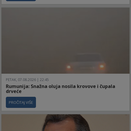
PETAK, 07.08.2026 | 22:45
Rumunija: Snažna oluja nosila krovove i čupala
drveće
PROČITAJ VIŠE