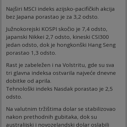
Najširi MSCI indeks azijsko-pacifičkih akcija
bez Japana porastao je za 3,2 odsto.
Južnokorejski KOSPI skočio je 7,4 odsto,
japanski Nikkei 2,7 odsto, kineski CSI300
jedan odsto, dok je hongkonški Hang Seng
porastao 1,3 odsto.
Rast je zabeležen i na Volstritu, gde su sva
tri glavna indeksa ostvarila najveće dnevne
dobitke od aprila.
Tehnološki indeks Nasdak porastao je 2,5
odsto.
Na valutnim tržištima dolar se stabilizovao
nakon prethodnih gubitaka, dok su
australijski i novozelandski dolar oslabili