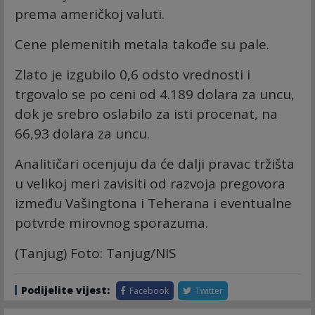
prema američkoj valuti.
Cene plemenitih metala takođe su pale.
Zlato je izgubilo 0,6 odsto vrednosti i
trgovalo se po ceni od 4.189 dolara za uncu,
dok je srebro oslabilo za isti procenat, na
66,93 dolara za uncu.
Analitičari ocenjuju da će dalji pravac tržišta
u velikoj meri zavisiti od razvoja pregovora
između Vašingtona i Teherana i eventualne
potvrde mirovnog sporazuma.
(Tanjug) Foto: Tanjug/NIS
Podijelite vijest:
Facebook
Twitter