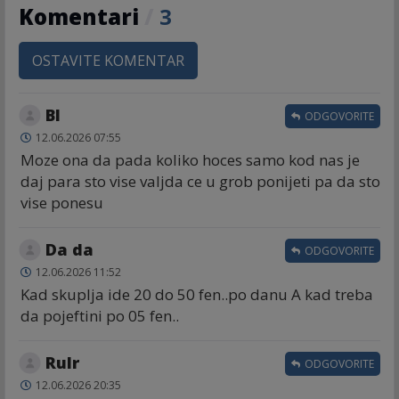
Komentari
/
3
OSTAVITE KOMENTAR
Bl
ODGOVORITE
12.06.2026 07:55
Moze ona da pada koliko hoces samo kod nas je
daj para sto vise valjda ce u grob ponijeti pa da sto
vise ponesu
Da da
ODGOVORITE
12.06.2026 11:52
Kad skuplja ide 20 do 50 fen..po danu A kad treba
da pojeftini po 05 fen..
Rulr
ODGOVORITE
12.06.2026 20:35