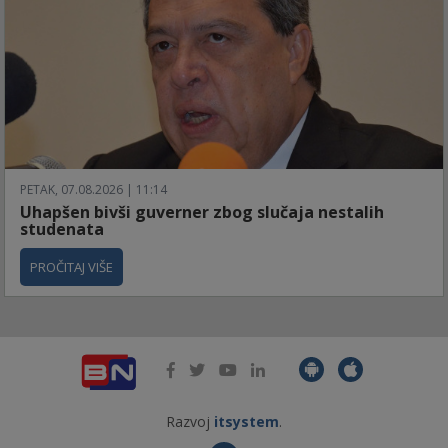
PETAK, 07.08.2026 | 11:14
Uhapšen bivši guverner zbog slučaja nestalih
studenata
PROČITAJ VIŠE
Razvoj
itsystem
.