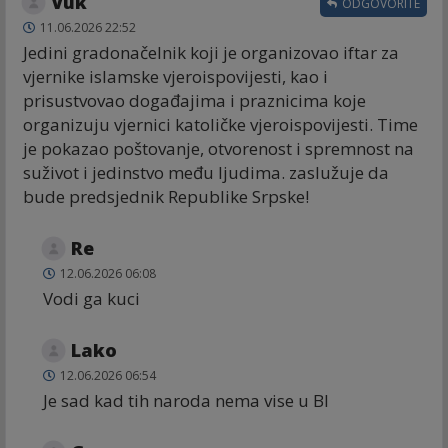
Vuk
ODGOVORITE
11.06.2026 22:52
Jedini gradonačelnik koji je organizovao iftar za
vjernike islamske vjeroispovijesti, kao i
prisustvovao događajima i praznicima koje
organizuju vjernici katoličke vjeroispovijesti. Time
je pokazao poštovanje, otvorenost i spremnost na
suživot i jedinstvo među ljudima. zaslužuje da
bude predsjednik Republike Srpske!
Re
12.06.2026 06:08
Vodi ga kuci
Lako
12.06.2026 06:54
Je sad kad tih naroda nema vise u Bl