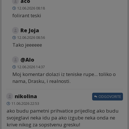
aco
12.06.2026 08:18
folirant teski
Re Joja
12.06.2026 08:56
Tako jeeeeee
@Alo
12.06.2026 14:37
Moj komentar dolazi iz teniske rupe... toliko o
nama, Drasku, i realnosti.
nikolina
ODGOVORITE
11.06.2026 22:53
ako budu pametni prihvatice prijedlog ako budu
svojeglavi neka idu pa ako izgube neka onda ne
krive nikog za sopstvenu gresku!