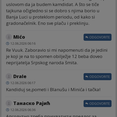
uslovom da ja budem kamdidat. A što se tiče
tajkuna očigledno si se dobro s njima borio u
Banja Luci u proteklom periodu, od kako si
gradonačelnik. Eno sve plaču i preklinju.
Mićo
ODGOVORITE
12.06.2026 06:16
Re Vuuk. Zaboravio si mi napomenuti da je jedini
je koji je na to spomen obilježje 12 beba doveo
neprijatelja Srpskog naroda šmita.
Drale
ODGOVORITE
12.06.2026 06:17
Kandiduj se,pometi i Blanušu i Minića i tačka!
Танаско Рајић
ODGOVORITE
12.06.2026 06:36
Апсолутно треба прихватити предлог за