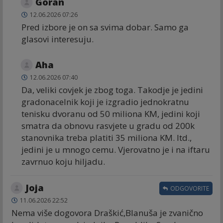
Goran
12.06.2026 07:26
Pred izbore je on sa svima dobar. Samo ga
glasovi interesuju.
Aha
12.06.2026 07:40
Da, veliki covjek je zbog toga. Takodje je jedini
gradonacelnik koji je izgradio jednokratnu
tenisku dvoranu od 50 miliona KM, jedini koji
smatra da obnovu rasvjete u gradu od 200k
stanovnika treba platiti 35 miliona KM. Itd.,
jedini je u mnogo cemu. Vjerovatno je i na iftaru
zavrnuo koju hiljadu.
Joja
ODGOVORITE
11.06.2026 22:52
Nema više dogovora Draškić,Blanuša je zvanično