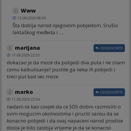
Www
12.06.2026 08:39
Šta dobija narod njegovom pobjedom. Srušio
laktaškog međeda i ....
marijana
ODGOVORITE
11.06.2026 22:53
dokazao je da moze da pobjedi dva puta i ne znam
cemu kalkulisanje? pustite ga neka ih pobjedi i
treci put kad vec moze
marko
ODGOVORITE
11.06.2026 22:54
nadam se kao covjek da ce SDS dobro razmisliti o
svim mogucim okolnostima i pruziti sansu da se
konacno pobjedi i da ovaj napaceni narod prodise
dosta je bilo zastoja vrijeme je da se konacno