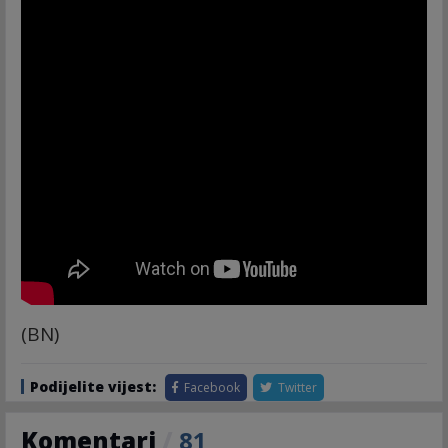
(BN)
Podijelite vijest:
Facebook
Twitter
Komentari
/
81