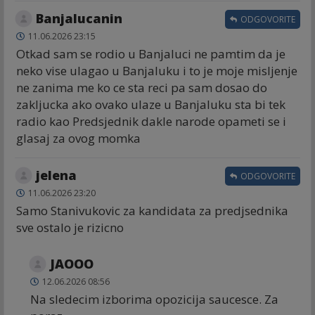
Banjalucanin
ODGOVORITE
11.06.2026 23:15
Otkad sam se rodio u Banjaluci ne pamtim da je
neko vise ulagao u Banjaluku i to je moje misljenje
ne zanima me ko ce sta reci pa sam dosao do
zakljucka ako ovako ulaze u Banjaluku sta bi tek
radio kao Predsjednik dakle narode opameti se i
glasaj za ovog momka
jelena
ODGOVORITE
11.06.2026 23:20
Samo Stanivukovic za kandidata za predjsednika
sve ostalo je rizicno
JAOOO
12.06.2026 08:56
Na sledecim izborima opozicija saucesce. Za