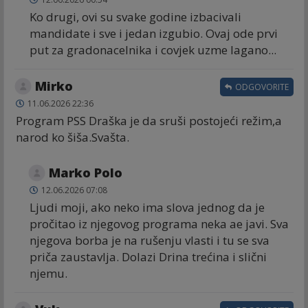
Ko drugi, ovi su svake godine izbacivali
mandidate i sve i jedan izgubio. Ovaj ode prvi
put za gradonacelnika i covjek uzme lagano...
Mirko
ODGOVORITE
11.06.2026 22:36
Program PSS Draška je da sruši postojeći režim,a
narod ko šiša.Svašta.
Marko Polo
12.06.2026 07:08
Ljudi moji, ako neko ima slova jednog da je
pročitao iz njegovog programa neka ae javi. Sva
njegova borba je na rušenju vlasti i tu se sva
priča zaustavlja. Dolazi Drina trećina i slični
njemu.