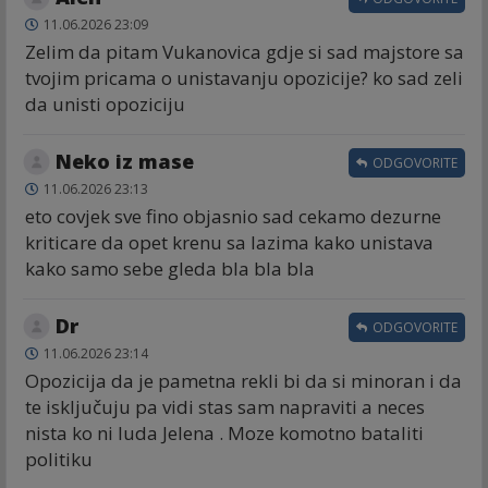
11.06.2026 23:09
Zelim da pitam Vukanovica gdje si sad majstore sa
tvojim pricama o unistavanju opozicije? ko sad zeli
da unisti opoziciju
Neko iz mase
ODGOVORITE
11.06.2026 23:13
eto covjek sve fino objasnio sad cekamo dezurne
kriticare da opet krenu sa lazima kako unistava
kako samo sebe gleda bla bla bla
Dr
ODGOVORITE
11.06.2026 23:14
Opozicija da je pametna rekli bi da si minoran i da
te isključuju pa vidi stas sam napraviti a neces
nista ko ni luda Jelena . Moze komotno bataliti
politiku