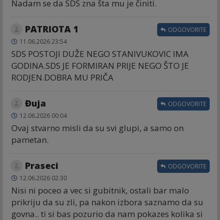
Nadam se da SDS zna šta mu je činiti.
PATRIOTA 1
ODGOVORITE
11.06.2026 23:54
SDS POSTOJI DUŽE NEGO STANIVUKOVIC IMA
GODINA.SDS JE FORMIRAN PRIJE NEGO ŠTO JE
RODJEN.DOBRA MU PRIČA
Đuja
ODGOVORITE
12.06.2026 00:04
Ovaj stvarno misli da su svi glupi, a samo on
pametan.
Praseci
ODGOVORITE
12.06.2026 02:30
Nisi ni poceo a vec si gubitnik, ostali bar malo
prikriju da su zli, pa nakon izbora saznamo da su
govna.. ti si bas pozurio da nam pokazes kolika si