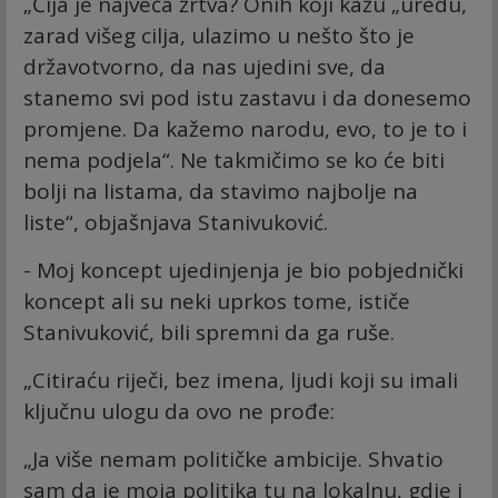
„Čija je najveća žrtva? Onih koji kažu „uredu,
zarad višeg cilja, ulazimo u nešto što je
državotvorno, da nas ujedini sve, da
stanemo svi pod istu zastavu i da donesemo
promjene. Da kažemo narodu, evo, to je to i
nema podjela“. Ne takmičimo se ko će biti
bolji na listama, da stavimo najbolje na
liste“, objašnjava Stanivuković.
- Moj koncept ujedinjenja je bio pobjednički
koncept ali su neki uprkos tome, ističe
Stanivuković, bili spremni da ga ruše.
„Citiraću riječi, bez imena, ljudi koji su imali
ključnu ulogu da ovo ne prođe:
„Ja više nemam političke ambicije. Shvatio
sam da je moja politika tu na lokalnu, gdje i