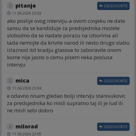
pitanje
ODGOVORITE
11.06.2026 23:03
ako poslije ovog interviju-a ovom covjeku ne date
sansu da se kandiduje za predsjednika mozete
slobodno da se nadate porazu na izborima ali
tada nemojte da krivite narod ili nesto drugo slabu
izlaznost itd kradju glasova to zaboravite onom
kome nije jasno o cemu pisem neka poslusa
intervju
mica
ODGOVORITE
11.06.2026 23:04
e odavno nisam gledao bolji intervju stanivukovic
za predsjednika ko misli supratno taj ili je lud ili
ne misli sebi dobro
milorad
ODGOVORITE
11.06.2026 23:05