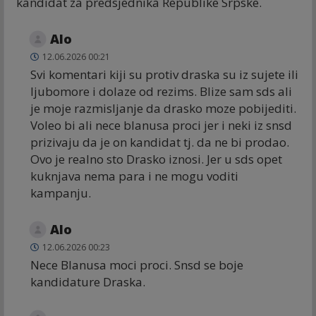
kandidat za predsjednika Republike Srpske.
Alo
12.06.2026 00:21
Svi komentari kiji su protiv draska su iz sujete ili
ljubomore i dolaze od rezims. Blize sam sds ali
je moje razmisljanje da drasko moze pobijediti.
Voleo bi ali nece blanusa proci jer i neki iz snsd
prizivaju da je on kandidat tj. da ne bi prodao.
Ovo je realno sto Drasko iznosi. Jer u sds opet
kuknjava nema para i ne mogu voditi
kampanju.
Alo
12.06.2026 00:23
Nece Blanusa moci proci. Snsd se boje
kandidature Draska.