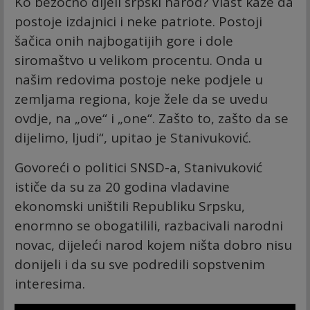
Ko bezočno dijeli srpski narod? Vlast kaže da
postoje izdajnici i neke patriote. Postoji
šačica onih najbogatijih gore i dole
siromaštvo u velikom procentu. Onda u
našim redovima postoje neke podjele u
zemljama regiona, koje žele da se uvedu
ovdje, na „ove“ i „one“. Zašto to, zašto da se
dijelimo, ljudi“, upitao je Stanivuković.
Govoreći o politici SNSD-a, Stanivuković
ističe da su za 20 godina vladavine
ekonomski uništili Republiku Srpsku,
enormno se obogatilili, razbacivali narodni
novac, dijeleći narod kojem ništa dobro nisu
donijeli i da su sve podredili sopstvenim
interesima.