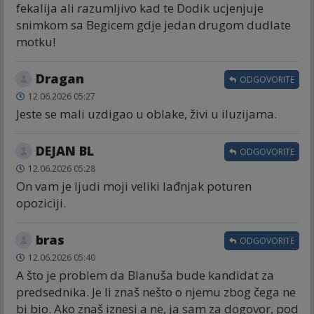
fekalija ali razumljivo kad te Dodik ucjenjuje
snimkom sa Begicem gdje jedan drugom dudlate
motku!
Dragan
ODGOVORITE
12.06.2026 05:27
Jeste se mali uzdigao u oblake, živi u iluzijama.
DEJAN BL
ODGOVORITE
12.06.2026 05:28
On vam je ljudi moji veliki lađnjak poturen
opoziciji.
bras
ODGOVORITE
12.06.2026 05:40
A što je problem da Blanuša bude kandidat za
predsednika. Je li znaš nešto o njemu zbog čega ne
bi bio. Ako znaš iznesi a ne, ja sam za dogovor, pod