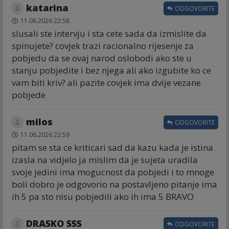
katarina
ODGOVORITE
11.06.2026 22:58
slusali ste intervju i sta cete sada da izmislite da
spinujete? covjek trazi racionalno rijesenje za
pobjedu da se ovaj narod oslobodi ako ste u
stanju pobjedite i bez njega ali ako izgubite ko ce
vam biti kriv? ali pazite covjek ima dvije vezane
pobjede
milos
ODGOVORITE
11.06.2026 22:59
pitam se sta ce kriticari sad da kazu kada je istina
izasla na vidjelo ja mislim da je sujeta uradila
svoje jedini ima mogucnost da pobjedi i to mnoge
boli dobro je odgovorio na postavljeno pitanje ima
ih 5 pa sto nisu pobjedili ako ih ima 5 BRAVO
DRASKO SSS
ODGOVORITE