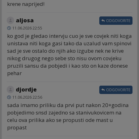
krene naprijed!
aljosa
ODGOVORITE
11.06.2026 22:55
ko god je gledao intervju cuo je sve covjek niti koga
unistava niti koga gasi tako da uzalud vam spinovi
sad je sve ostalo do njih ako izgube nek ne krive
nikog drugog nego sebe sto nisu ovom covjeku
pruzili sansu da pobjedi i kao sto on kaze donese
pehar
djordje
ODGOVORITE
11.06.2026 22:56
sada imamo priliku da prvi put nakon 20+godina
pobjedimo snsd zajedno sa stanivukovicem na
celu ova prilika ako se propusti ode mast u
propast