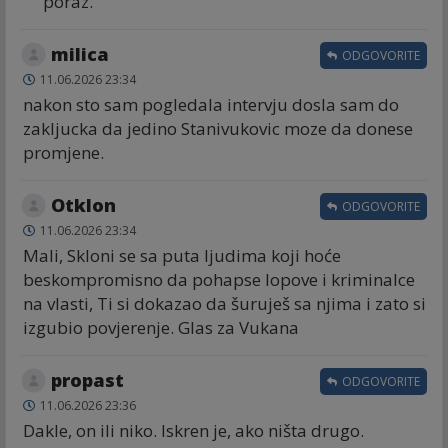
poraz.
milica
ODGOVORITE
11.06.2026 23:34
nakon sto sam pogledala intervju dosla sam do
zakljucka da jedino Stanivukovic moze da donese
promjene.
Otklon
ODGOVORITE
11.06.2026 23:34
Mali, Skloni se sa puta ljudima koji hoće
beskompromisno da pohapse lopove i kriminalce
na vlasti, Ti si dokazao da šuruješ sa njima i zato si
izgubio povjerenje. Glas za Vukana
propast
ODGOVORITE
11.06.2026 23:36
Dakle, on ili niko. Iskren je, ako ništa drugo.