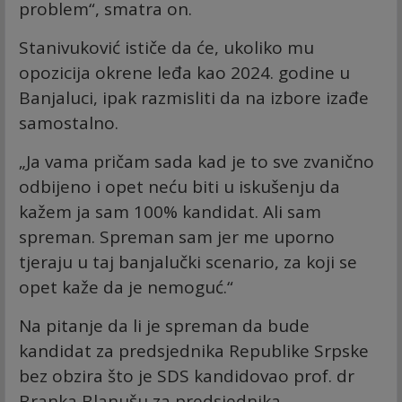
problem“, smatra on.
Stanivuković ističe da će, ukoliko mu
opozicija okrene leđa kao 2024. godine u
Banjaluci, ipak razmisliti da na izbore izađe
samostalno.
„Ja vama pričam sada kad je to sve zvanično
odbijeno i opet neću biti u iskušenju da
kažem ja sam 100% kandidat. Ali sam
spreman. Spreman sam jer me uporno
tjeraju u taj banjalučki scenario, za koji se
opet kaže da je nemoguć.“
Na pitanje da li je spreman da bude
kandidat za predsjednika Republike Srpske
bez obzira što je SDS kandidovao prof. dr
Branka Blanušu za predsjednika,