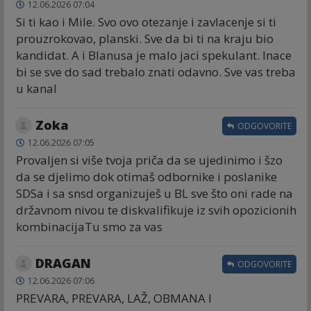
12.06.2026 07:04
Si ti kao i Mile. Svo ovo otezanje i zavlacenje si ti
prouzrokovao, planski. Sve da bi ti na kraju bio
kandidat. A i Blanusa je malo jaci spekulant. Inace
bi se sve do sad trebalo znati odavno. Sve vas treba
u kanal
Zoka
ODGOVORITE
12.06.2026 07:05
Provaljen si više tvoja priča da se ujedinimo i šzo
da se djelimo dok otimaš odbornike i poslanike
SDSa i sa snsd organizuješ u BL sve što oni rade na
državnom nivou te diskvalifikuje iz svih opozicionih
kombinacijaTu smo za vas
DRAGAN
ODGOVORITE
12.06.2026 07:06
PREVARA, PREVARA, LAŽ, OBMANA I