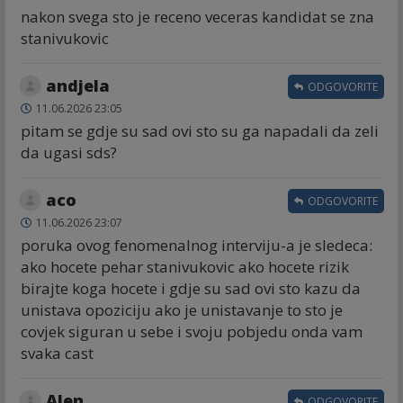
nakon svega sto je receno veceras kandidat se zna
stanivukovic
andjela
ODGOVORITE
11.06.2026 23:05
pitam se gdje su sad ovi sto su ga napadali da zeli
da ugasi sds?
aco
ODGOVORITE
11.06.2026 23:07
poruka ovog fenomenalnog interviju-a je sledeca:
ako hocete pehar stanivukovic ako hocete rizik
birajte koga hocete i gdje su sad ovi sto kazu da
unistava opoziciju ako je unistavanje to sto je
covjek siguran u sebe i svoju pobjedu onda vam
svaka cast
Alen
ODGOVORITE