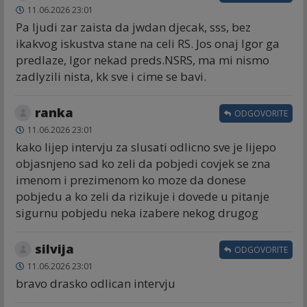
11.06.2026 23:01
Pa ljudi zar zaista da jwdan djecak, sss, bez
ikakvog iskustva stane na celi RS. Jos onaj Igor ga
predlaze, Igor nekad preds.NSRS, ma mi nismo
zadlyzili nista, kk sve i cime se bavi.
ranka
ODGOVORITE
11.06.2026 23:01
kako lijep intervju za slusati odlicno sve je lijepo
objasnjeno sad ko zeli da pobjedi covjek se zna
imenom i prezimenom ko moze da donese
pobjedu a ko zeli da rizikuje i dovede u pitanje
sigurnu pobjedu neka izabere nekog drugog
silvija
ODGOVORITE
11.06.2026 23:01
bravo drasko odlican intervju