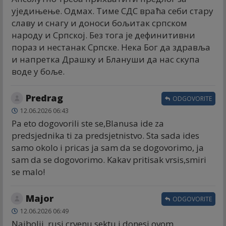
уједињење. Одмах. Тиме СДС враћа себи стару
славу и снагу и доноси бољитак српском
народу и Српској. Без тога је дефинитивни
пораз и нестанак Српске. Нека Бог да здравља
и напретка Драшку и Блануши да нас скупа
воде у боље.
Predrag
ODGOVORITE
12.06.2026 06:43
Pa eto dogovorili ste se,Blanusa ide za
predsjednika ti za predsjetnistvo. Sta sada ides
samo okolo i pricas ja sam da se dogovorimo, ja
sam da se dogovorimo. Kakav pritisak vrsis,smiri
se malo!
Major
ODGOVORITE
12.06.2026 06:49
Najbolji, rusi crvenu sektu i donesi ovom