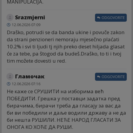
MANIPULACIJA.
Srazmjerni
ODGOVORITE
12.06.2026 07:09
Draško, potrudi se da banda ukine i povuče zakon
da strani penzioneri nemoraju mjesečno plaćati
10.2% i svi ti ljudi tj njih preko deset hiljada glasat
će za tebe, pa štogod da budeš.Draško, to ti i tvoj
tim možete dovesti u red.
Гламочак
ODGOVORITE
12.06.2026 07:16
Не каже се СРУШИТИ на изборима већ
ПОБЕДИТИ. Грешка у поставци задатка пред
бирачима, бирачи треба да гласају за вас да
би ви победили и даље водили државу а не да
би нешта РУШИЛИ. НЕЋЕ НАРОД ГЛАСАТИ ЗА
ОНОГА КО ХОЋЕ ДА РУШИ.