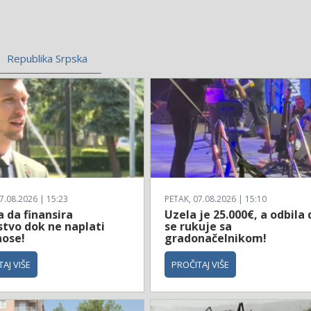
Republika Srpska
7.08.2026 | 15:23
PETAK, 07.08.2026 | 15:10
 da finansira
Uzela je 25.000€, a odbila 
stvo dok ne naplati
se rukuje sa
nose!
gradonačelnikom!
AJ VIŠE
PROČITAJ VIŠE