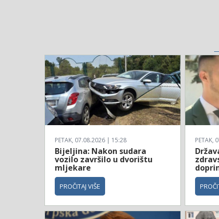
PETAK, 07.08.2026 | 15:28
PETAK, 0
Bijeljina: Nakon sudara
Država
vozilo završilo u dvorištu
zdrav
mljekare
dopri
PROČITAJ VIŠE
PROČIT