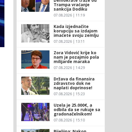
Demokrate traže od
Trampa vraćanje
sankcija Dodiku
07.08.2026 | 11:19
Kada izjednačite
korupciju sa izdajom
imaćete svoju zemlju
07.08.2026 | 13:11
Zora Vidović krije ko
nam je pozajmio pola
milijarde maraka
07.08.2026 | 14:29
Država da finansira
zdravstvo dok ne
naplati doprinose!
07.08.2026 | 15:23
Uzela je 25.000€, a
odbila da se rukuje sa
gradonačelnikom!
07.08.2026 | 15:10
Bijeljina: Nakon