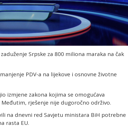
o zaduženje Srpske za 800 miliona maraka na čak
smanjenje PDV-a na lijekove i osnovne životne
jio izmjene zakona kojima se omogućava
. Međutim, rješenje nije dugoročno održivo.
vili na dnevni red Savjetu ministara BiH potrebne
na rasta EU.