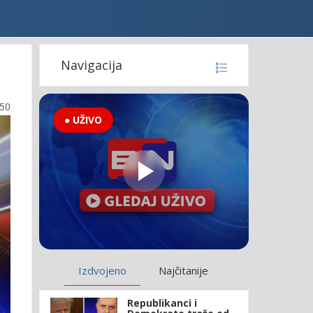
Navigacija
:50
● UŽIVO
Izdvojeno
Najčitanije
Republikanci i