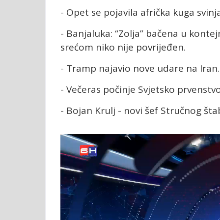
- Opet se pojavila afrička kuga svinj
- Banjaluka: “Zolja” bačena u konte
srećom niko nije povrijeđen.
- Tramp najavio nove udare na Iran.
- Večeras počinje Svjetsko prvenstvo
- Bojan Krulj - novi šef Stručnog šta