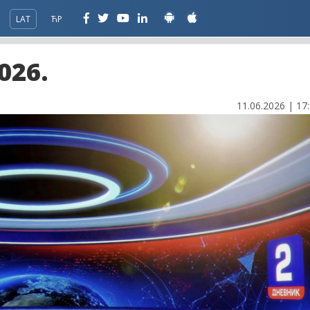
LAT
ЋР
026.
11.06.2026 | 17