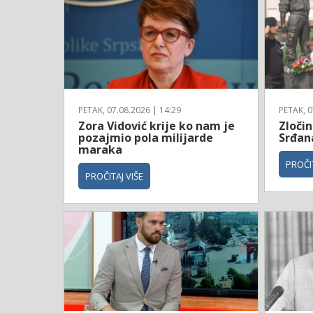
PETAK, 07.08.2026 | 14:29
PETAK, 0
Zora Vidović krije ko nam je
Zločin
pozajmio pola milijarde
Srđan
maraka
PROČIT
PROČITAJ VIŠE