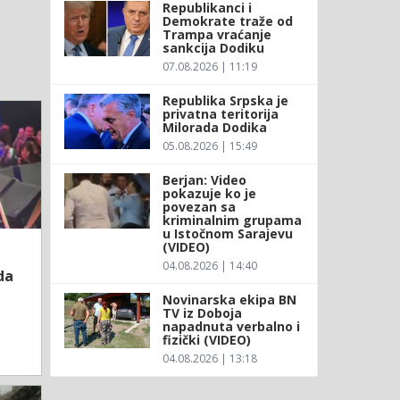
Republikanci i
Demokrate traže od
Trampa vraćanje
sankcija Dodiku
07.08.2026 | 11:19
Republika Srpska je
privatna teritorija
Milorada Dodika
05.08.2026 | 15:49
Berjan: Video
pokazuje ko je
povezan sa
kriminalnim grupama
u Istočnom Sarajevu
(VIDEO)
04.08.2026 | 14:40
da
Novinarska ekipa BN
TV iz Doboja
napadnuta verbalno i
fizički (VIDEO)
04.08.2026 | 13:18