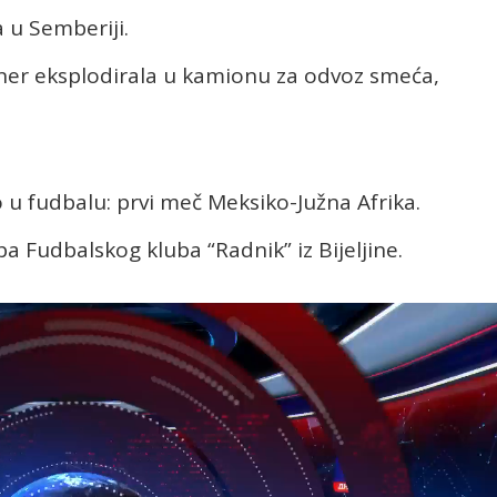
a u Semberiji.
jner eksplodirala u kamionu za odvoz smeća,
 u fudbalu: prvi meč Meksiko-Južna Afrika.
ba Fudbalskog kluba “Radnik” iz Bijeljine.