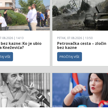
7.08.2026 | 14:13
PETAK, 07.08.2026 | 13:50
 bez kazne: Ko je ubio
Petrovačka cesta – zločin
a Kneževića?
bez kazne
AJ VIŠE
PROČITAJ VIŠE