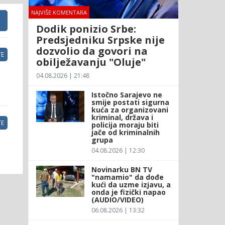
NAJVIŠE KOMENTARA
Dodik ponizio Srbe:
Predsjedniku Srpske nije
dozvolio da govori na
E
obilježavanju "Oluje"
04.08.2026 | 21:48
Istočno Sarajevo ne
smije postati sigurna
kuća za organizovani
kriminal, država i
E
policija moraju biti
jače od kriminalnih
grupa
04.08.2026 | 12:30
Novinarku BN TV
"namamio" da dođe
kući da uzme izjavu, a
onda je fizički napao
(AUDIO/VIDEO)
06.08.2026 | 13:32