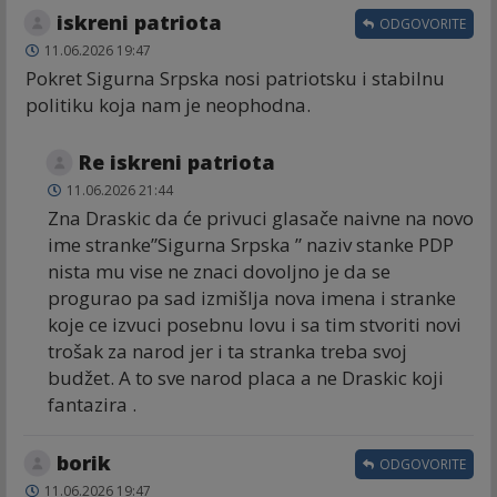
iskreni patriota
ODGOVORITE
11.06.2026 19:47
Pokret Sigurna Srpska nosi patriotsku i stabilnu
politiku koja nam je neophodna.
Re iskreni patriota
11.06.2026 21:44
Zna Draskic da će privuci glasače naivne na novo
ime stranke”Sigurna Srpska ” naziv stanke PDP
nista mu vise ne znaci dovoljno je da se
progurao pa sad izmišlja nova imena i stranke
koje ce izvuci posebnu lovu i sa tim stvoriti novi
trošak za narod jer i ta stranka treba svoj
budžet. A to sve narod placa a ne Draskic koji
fantazira .
borik
ODGOVORITE
11.06.2026 19:47