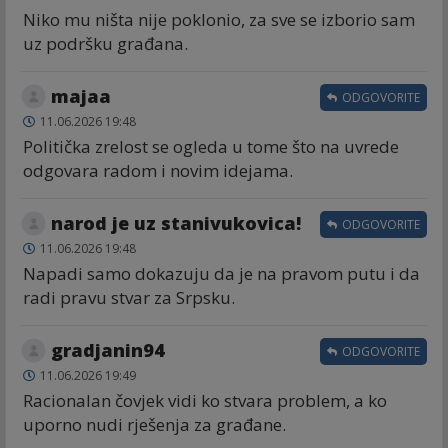
Niko mu ništa nije poklonio, za sve se izborio sam
uz podršku građana.
majaa
ODGOVORITE
11.06.2026 19:48
Politička zrelost se ogleda u tome što na uvrede
odgovara radom i novim idejama.
narod je uz stanivukovica!
ODGOVORITE
11.06.2026 19:48
Napadi samo dokazuju da je na pravom putu i da
radi pravu stvar za Srpsku.
gradjanin94
ODGOVORITE
11.06.2026 19:49
Racionalan čovjek vidi ko stvara problem, a ko
uporno nudi rješenja za građane.