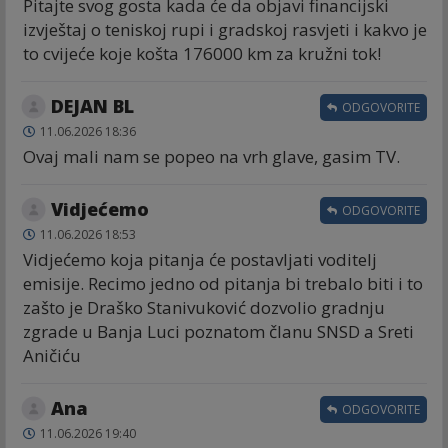
Pitajte svog gosta kada će da objavi financijski
izvještaj o teniskoj rupi i gradskoj rasvjeti i kakvo je
to cvijeće koje košta 176000 km za kružni tok!
DEJAN BL
ODGOVORITE
11.06.2026 18:36
Ovaj mali nam se popeo na vrh glave, gasim TV.
Vidjećemo
ODGOVORITE
11.06.2026 18:53
Vidjećemo koja pitanja će postavljati voditelj
emisije. Recimo jedno od pitanja bi trebalo biti i to
zašto je Draško Stanivuković dozvolio gradnju
zgrade u Banja Luci poznatom članu SNSD a Sreti
Aničiću
Ana
ODGOVORITE
11.06.2026 19:40