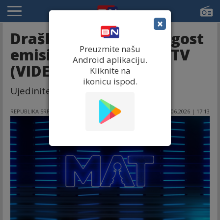
×
Draško Stanivuković gost
Preuzmite našu
emisije "MAT" na BN TV
Android aplikaciju.
(VIDEO)
Kliknite na
ikonicu ispod.
Ujedinitelj, zamalo?!
REPUBLIKA SRPSKA
11.06.2026 | 17:13