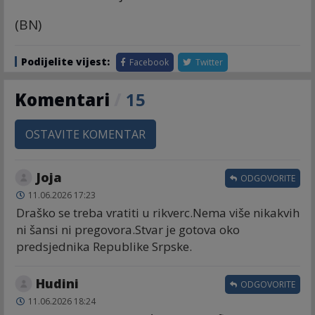
(BN)
Podijelite vijest:
Facebook
Twitter
Komentari
/
15
OSTAVITE KOMENTAR
Joja
ODGOVORITE
11.06.2026 17:23
Draško se treba vratiti u rikverc.Nema više nikakvih
ni šansi ni pregovora.Stvar je gotova oko
predsjednika Republike Srpske.
Hudini
ODGOVORITE
11.06.2026 18:24