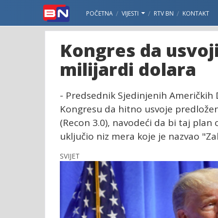
POČETNA
VIJESTI
RTV BN
KONTAKT
Kongres da usvoji
milijardi dolara
- Predsednik Sjedinjenih Američkih
Kongresu da hitno usvoje predloženi
(Recon 3.0), navodeći da bi taj plan
uključio niz mera koje je nazvao "
SVIJET