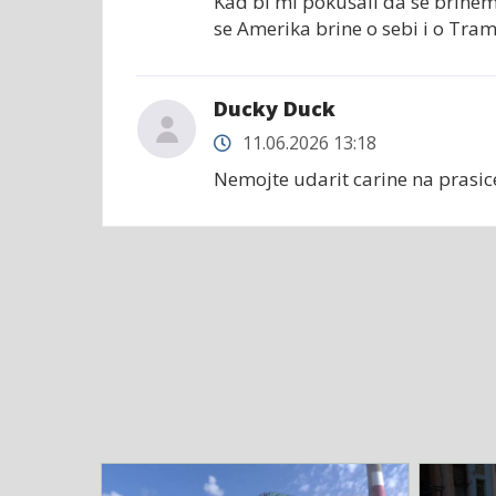
Kad bi mi pokušali da se brinemo 
se Amerika brine o sebi i o Tram
Ducky Duck
11.06.2026 13:18
Nemojte udarit carine na prasice