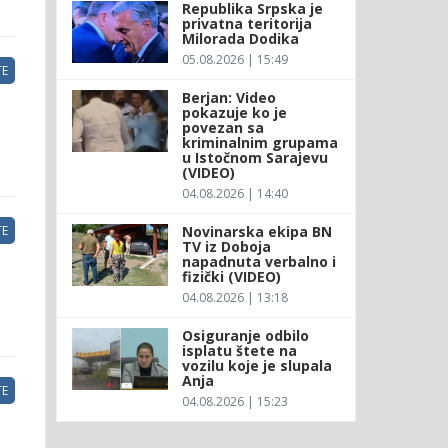
Republika Srpska je
privatna teritorija
Milorada Dodika
05.08.2026 | 15:49
E
Berjan: Video
pokazuje ko je
povezan sa
kriminalnim grupama
u Istočnom Sarajevu
(VIDEO)
04.08.2026 | 14:40
Novinarska ekipa BN
E
TV iz Doboja
napadnuta verbalno i
fizički (VIDEO)
04.08.2026 | 13:18
Osiguranje odbilo
isplatu štete na
vozilu koje je slupala
Anja
E
04.08.2026 | 15:23