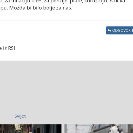
za inflaciju u RS, za penzije, plate, korupciju. A neka
pu. Možda bi bilo bolje za nas.
ODGOVORIT
 iz RS!
Svijet