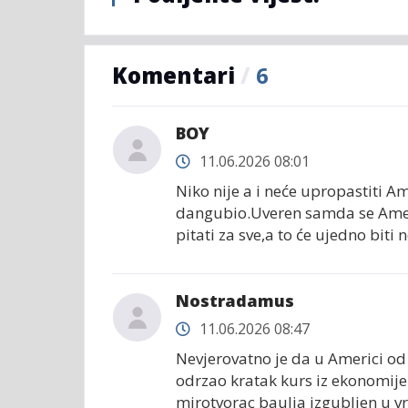
Komentari
/
6
BOY
11.06.2026 08:01
Niko nije a i neće upropastiti Ame
dangubio.Uveren samda se Ameri
pitati za sve,a to će ujedno biti
Nostradamus
11.06.2026 08:47
Nevjerovatno je da u Americi o
odrzao kratak kurs iz ekonomije 
mirotvorac baulja izgubljen u v