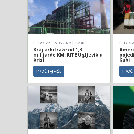
ČETVRTAK, 06.08.2026 | 19:30
ČETVRTAK
Kraj arbitraže od 1,3
Ameri
milijarde KM: RiTE Ugljevik u
pojed
krizi
Kubi
PROČITAJ VIŠE
PROČIT