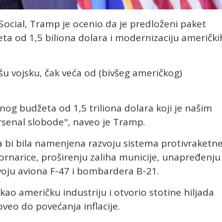
Social, Tramp je ocenio da je predloženi paket
eta od 1,5 biliona dolara i modernizaciju američki
ašu vojsku, čak veća od (bivšeg američkog)
nog budžeta od 1,5 triliona dolara koji je našim
arsenal slobode", naveo je Tramp.
 bi bila namenjena razvoju sistema protivraketn
rnarice, proširenju zaliha municije, unapređenju
voju aviona F-47 i bombardera B-21.
ao američku industriju i otvorio stotine hiljada
veo do povećanja inflacije.