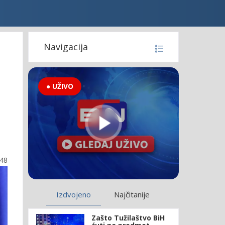
Navigacija
● UŽIVO
:48
Izdvojeno
Najčitanije
Zašto Tužilaštvo BiH