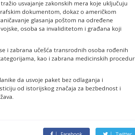
atražio usvajanje zakonskih mera koje uključuju
tografskim dokumentom, dokaz o američkom
ograničavanje glasanja poštom na određene
vojske, osoba sa invaliditetom i građana koji
e i zabrana učešća transrodnih osoba rođenih
ategorijama, kao i zabrana medicinskih procedu
anike da usvoje paket bez odlaganja i
ticiju od istorijskog značaja za bezbednost i
žava.
Facebook
Twitter