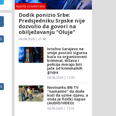
NAJVIŠE KOMENTARA
Dodik ponizio Srbe:
Predsjedniku Srpske nije
dozvolio da govori na
obilježavanju "Oluje"
04.08.2026 | 21:48
E
Istočno Sarajevo ne
smije postati sigurna
kuća za organizovani
kriminal, država i
policija moraju biti
jače od kriminalnih
grupa
04.08.2026 | 12:30
E
Novinarku BN TV
"namamio" da dođe
kući da uzme izjavu, a
onda je fizički napao
(AUDIO/VIDEO)
06.08.2026 | 13:32