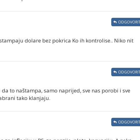
ODGOVORIT
stampaju dolare bez pokrica Ko ih kontrolise.. Niko nit
ODGOVORIT
i da to naštampa, samo naprijed, sve nas porobi i sve
zabrani tako klanjaju.
ODGOVORIT