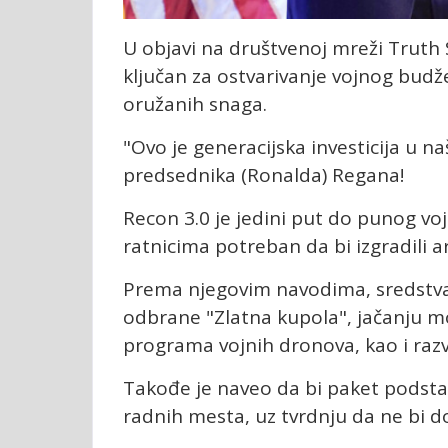
U objavi na društvenoj mreži Truth 
ključan za ostvarivanje vojnog budž
oružanih snaga.
"Ovo je generacijska investicija u n
predsednika (Ronalda) Regana!
Recon 3.0 je jedini put do punog voj
ratnicima potreban da bi izgradili 
Prema njegovim navodima, sredstva
odbrane "Zlatna kupola", jačanju mo
programa vojnih dronova, kao i raz
Takođe je naveo da bi paket podstak
radnih mesta, uz tvrdnju da ne bi do