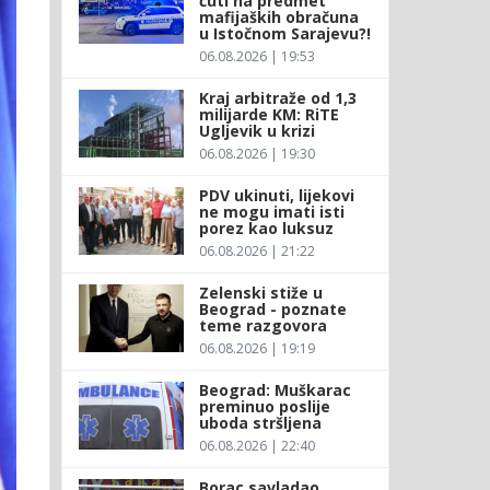
ćuti na predmet
mafijaških obračuna
u Istočnom Sarajevu?!
06.08.2026 | 19:53
Kraj arbitraže od 1,3
milijarde KM: RiTE
Ugljevik u krizi
06.08.2026 | 19:30
PDV ukinuti, lijekovi
ne mogu imati isti
porez kao luksuz
06.08.2026 | 21:22
Zelenski stiže u
Beograd - poznate
teme razgovora
06.08.2026 | 19:19
Beograd: Muškarac
preminuo poslije
uboda stršljena
06.08.2026 | 22:40
Borac savladao