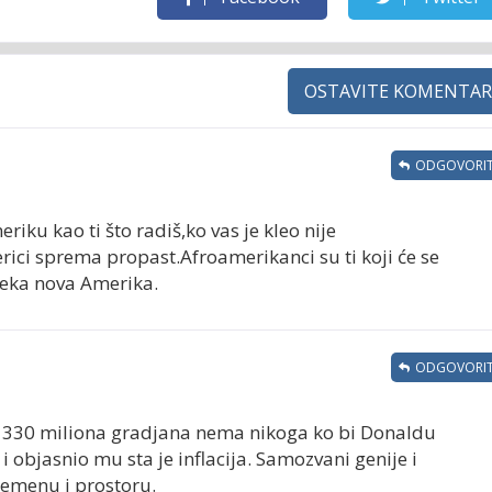
OSTAVITE KOMENTAR
ODGOVORIT
riku kao ti što radiš,ko vas je kleo nije
ci sprema propast.Afroamerikanci su ti koji će se
 neka nova Amerika.
ODGOVORIT
d 330 miliona gradjana nema nikoga ko bi Donaldu
i objasnio mu sta je inflacija. Samozvani genije i
remenu i prostoru.