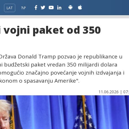
LAT
ЋР
 vojni paket od 350
 Država Donald Tramp pozvao je republikance u
 budžetski paket vredan 350 milijardi dolara
 omogućio značajno povećanje vojnih izdvajanja i
Zakonom o spasavanju Amerike".
11.06.2026 | 07