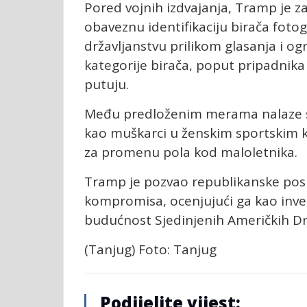
Pored vojnih izdvajanja, Tramp je z
obaveznu identifikaciju birača fo
državljanstvu prilikom glasanja i 
kategorije birača, poput pripadnika 
putuju.
Među predloženim merama nalaze s
kao muškarci u ženskim sportskim k
za promenu pola kod maloletnika.
Tramp je pozvao republikanske posl
kompromisa, ocenjujući ga kao inves
budućnost Sjedinjenih Američkih Dr
(Tanjug) Foto: Tanjug
Podijelite vijest: