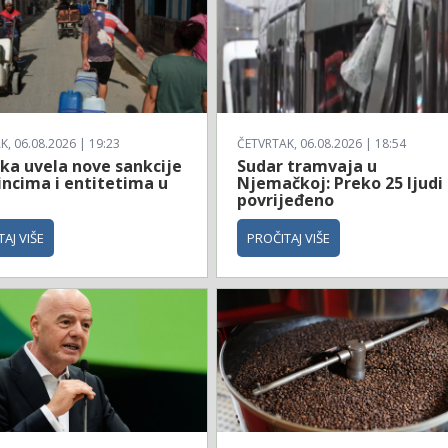
, 06.08.2026 | 19:23
ČETVRTAK, 06.08.2026 | 18:54
ka uvela nove sankcije
Sudar tramvaja u
incima i entitetima u
Njemačkoj: Preko 25 ljudi
povrijeđeno
AJ VIŠE
PROČITAJ VIŠE