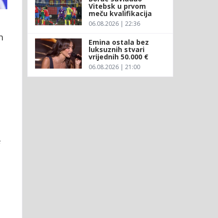
Vitebsk u prvom
meču kvalifikacija
06.08.2026 | 22:36
h
Emina ostala bez
luksuznih stvari
vrijednih 50.000 €
06.08.2026 | 21:00
e