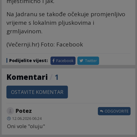
mjestimično i jak.
Na Jadranu se takođe očekuje promjenljivo
vrijeme s lokalnim pljuskovima i
grmljavinom.
(Večernji.hr) Foto: Facebook
Podijelite vijest:
Facebook
Twitter
Komentari
/
1
OSTAVITE KOMENTAR
Potez
ODGOVORITE
12.06.2026 06:24
Oni vole "oluju"