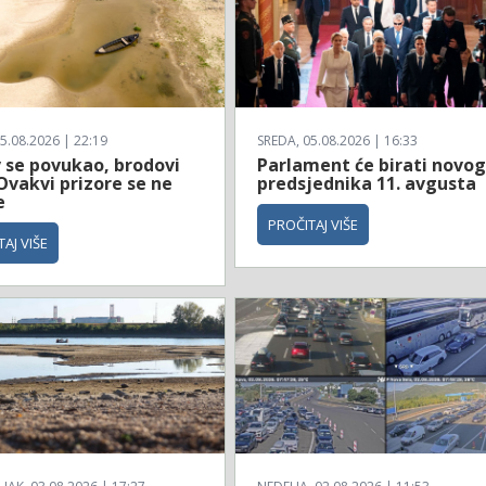
5.08.2026 | 22:19
SREDA, 05.08.2026 | 16:33
 se povukao, brodovi
Parlament će birati novo
 Ovakvi prizore se ne
predsjednika 11. avgusta
e
PROČITAJ VIŠE
AJ VIŠE