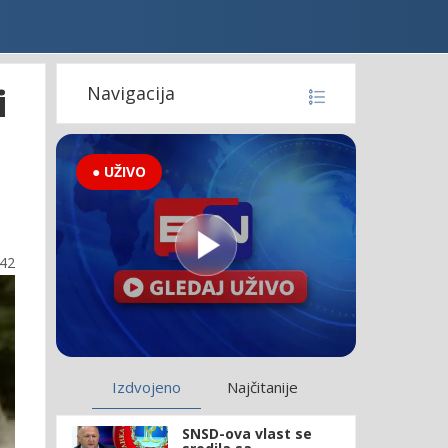
i
Navigacija
● UŽIVO
:42
Izdvojeno
Najčitanije
SNSD-ova vlast se