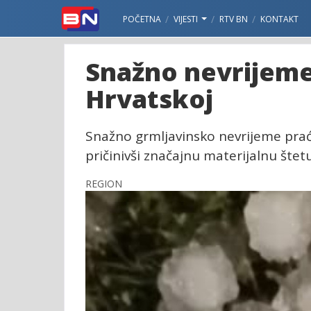
POČETNA
VIJESTI
RTV BN
KONTAKT
Snažno nevrijeme u
Hrvatskoj
Snažno grmljavinsko nevrijeme prać
pričinivši značajnu materijalnu štetu
REGION