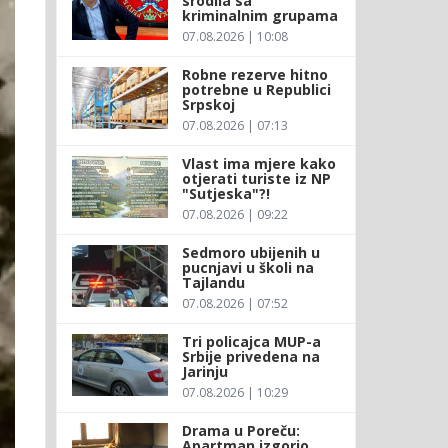
srodila sa
kriminalnim grupama
07.08.2026 | 10:08
Robne rezerve hitno
potrebne u Republici
Srpskoj
07.08.2026 | 07:13
Vlast ima mjere kako
otjerati turiste iz NP
"Sutjeska"?!
07.08.2026 | 09:22
Sedmoro ubijenih u
pucnjavi u školi na
Tajlandu
07.08.2026 | 07:52
Tri policajca MUP-a
Srbije privedena na
Jarinju
07.08.2026 | 10:29
Drama u Poreču:
Apartman izgorio,