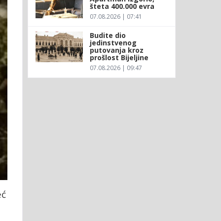
šteta 400.000 evra
07.08.2026 | 07:41
Budite dio
jedinstvenog
putovanja kroz
prošlost Bijeljine
07.08.2026 | 09:47
eć