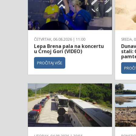
ČETVRTAK, 06.08.2026 | 11:00
SREDA, 0
Lepa Brena pala na koncertu
Dunav
u Crnoj Gori (VIDEO)
stali:
pamt
PROČITAJ VIŠE
PROČIT