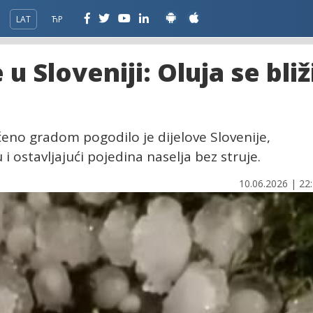
LAT
ЋР
 Sloveniji: Oluja se bliž
eno gradom pogodilo je dijelove Slovenije,
 i ostavljajući pojedina naselja bez struje.
10.06.2026 | 22