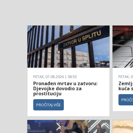
PETAK, 07.08.2026 | 08:55
PETAK, 0
Pronađen mrtav u zatvoru:
Zemljo
Djevojke dovodio za
kuća s
prostituciju
PROČIT
PROČITAJ VIŠE