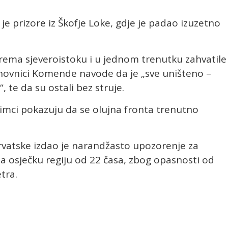
 je prizore iz Škofje Loke, gdje je padao izuzetno
e prema sjeveroistoku i u jednom trenutku zahvatile
anovnici Komende navode da je „sve uništeno –
, te da su ostali bez struje.
snimci pokazuju da se olujna fronta trenutno
vatske izdao je narandžasto upozorenje za
za osječku regiju od 22 časa, zbog opasnosti od
tra.