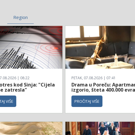
Region
7.08.2026 | 08:22
PETAK, 07.08.2026 | 07:41
tres kod Sinja: "Cijela
Drama u Poreču: Apartma
e zatresla"
izgorio, šteta 400.000 evr
AJ VIŠE
PROČITAJ VIŠE