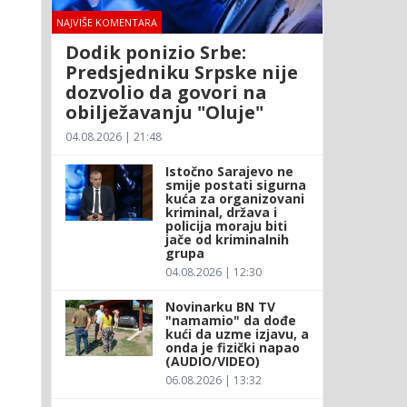
NAJVIŠE KOMENTARA
Dodik ponizio Srbe:
Predsjedniku Srpske nije
dozvolio da govori na
obilježavanju "Oluje"
04.08.2026 | 21:48
Istočno Sarajevo ne
smije postati sigurna
kuća za organizovani
kriminal, država i
policija moraju biti
jače od kriminalnih
grupa
04.08.2026 | 12:30
Novinarku BN TV
"namamio" da dođe
kući da uzme izjavu, a
onda je fizički napao
(AUDIO/VIDEO)
06.08.2026 | 13:32