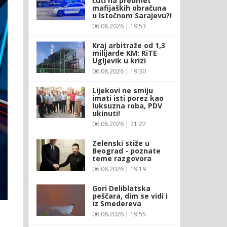
ćuti na predmet
mafijaških obračuna
u Istočnom Sarajevu?!
06.08.2026 | 19:53
Kraj arbitraže od 1,3
milijarde KM: RiTE
Ugljevik u krizi
06.08.2026 | 19:30
Lijekovi ne smiju
imati isti porez kao
luksuzna roba, PDV
ukinuti!
06.08.2026 | 21:22
Zelenski stiže u
Beograd - poznate
teme razgovora
06.08.2026 | 19:19
Gori Deliblatska
peščara, dim se vidi i
iz Smedereva
06.08.2026 | 19:55