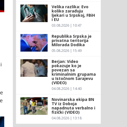
Velika razlika: Evo
koliko zarađuju
ljekari u Srpskoj, FBiH
i EU
03.08.2026 | 10:47
Republika Srpska je
privatna teritorija
Milorada Dodika
05.08.2026 | 15:49
Berjan: Video
i
pokazuje ko je
povezan sa
kriminalnim grupama
u Istočnom Sarajevu
(VIDEO)
04.08.2026 | 14:40
se
ve
Novinarska ekipa BN
TV iz Doboja
napadnuta verbalno i
fizički (VIDEO)
04.08.2026 | 13:18