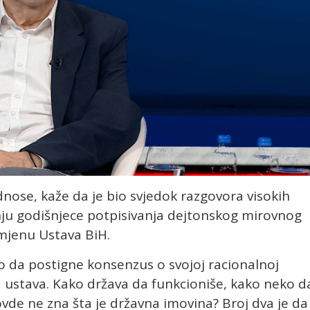
dnose, kaže da je bio svjedok razgovora visokih
nju godišnjece potpisivanja dejtonskog mirovnog
mjenu Ustava BiH.
o da postigne konsenzus o svojoj racionalnoj
 ustava. Kako država da funkcioniše, kako neko d
ovde ne zna šta je državna imovina? Broj dva je da