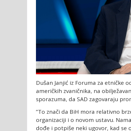
Dušan Janjić iz Foruma za etničke o
američkih zvaničnika, na obilježava
sporazuma, da SAD zagovaraju pro
”To znači da BiH mora relativno brz
organizaciji i o novom ustavu. Nama
dođe i potpiše neki ugovor, kad se 