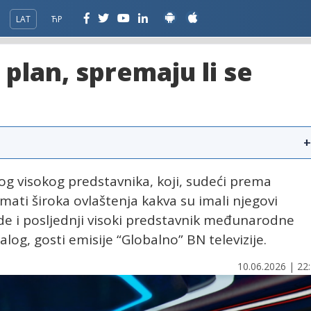
LAT
ЋР
plan, spremaju li se
+
og visokog predstavnika, koji, sudeći prema
mati široka ovlaštenja kakva su imali njegovi
ude i posljednji visoki predstavnik međunarodne
alog, gosti emisije “Globalno” BN televizije.
10.06.2026 | 22