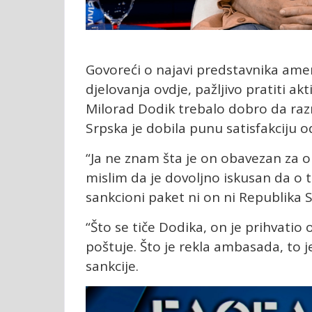
Govoreći o najavi predstavnika ame
djelovanja ovdje, pažljivo pratiti ak
Milorad Dodik trebalo dobro da raz
Srpska je dobila punu satisfakciju o
“Ja ne znam šta je on obavezan za on
mislim da je dovoljno iskusan da o
sankcioni paket ni on ni Republika Sr
“Što se tiče Dodika, on je prihvatio
poštuje. Što je rekla ambasada, to j
sankcije.