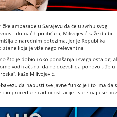
ričke ambasade u Sarajevu da će u svrhu svog
tivnosti domaćih političara, Milivojević kaže da bi
mišlja o narednim potezima, jer je Republika
d stane koja je više nego relevantna.
o što je dobio i oko ponašanja i svega ostalog, al
 tome vodi računa, da ne dozvoli da ponovo uđe u
pska”, kaže Milivojević.
 obavezu da napusti sve javne funkcije i to ima da 
e dio procedure i administracije i spremaju se no