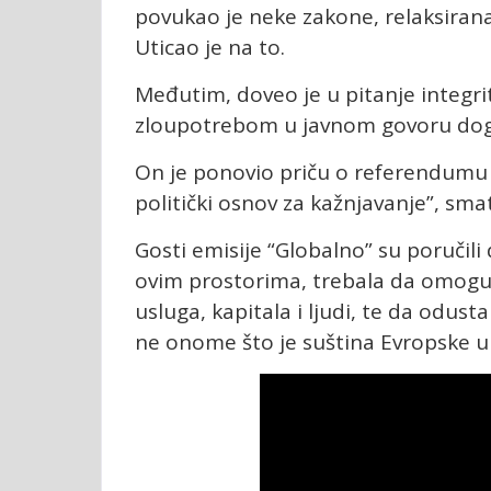
povukao je neke zakone, relaksirana
Uticao je na to.
Međutim, doveo je u pitanje integr
zloupotrebom u javnom govoru dogo
On je ponovio priču o referendumu i 
politički osnov za kažnjavanje”, smat
Gosti emisije “Globalno” su poručili
ovim prostorima, trebala da omoguć
usluga, kapitala i ljudi, te da odust
ne onome što je suština Evropske un