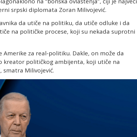
agonaklono na “bonska ovlaštenja”, čiji je najveći
rni srpski diplomata Zoran Milivojević.
nika da utiče na politiku, da utiče odluke i da
iče na političke procese, koji su nekada suprotni 
e Amerike za real-politiku. Dakle, on može da
o kreator političkog ambijenta, koji utiče na
, smatra Milivojević.