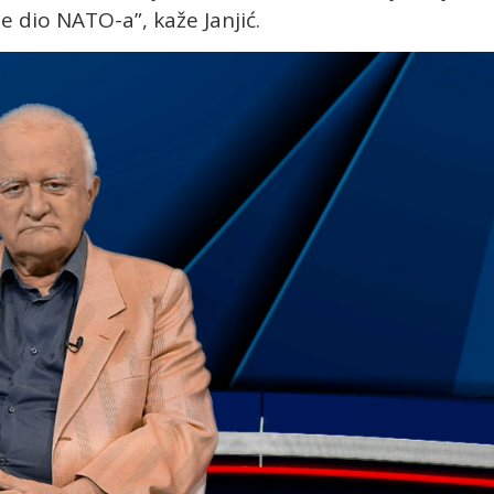
e dio NATO-a”, kaže Janjić.