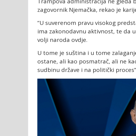
Trampova administracija ne gleda bl
zagovornik Njemačka, rekao je karije
“U suverenom pravu visokog predstav
ima zakonodavnu aktivnost, te da ut
volji naroda ovdje.
U tome je suština i u tome zalaganj
ostane, ali kao posmatrač, ali ne ka
sudbinu države i na politički proces”