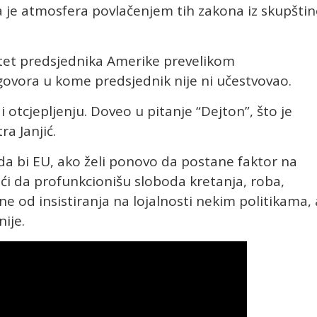
 je atmosfera povlačenjem tih zakona iz skupštin
itet predsjednika Amerike prevelikom
vora u kome predsjednik nije ni učestvovao.
otcjepljenju. Doveo u pitanje “Dejton”, što je
ra Janjić.
 da bi EU, ako želi ponovo da postane faktor na
i da profunkcionišu sloboda kretanja, roba,
ane od insistiranja na lojalnosti nekim politikama, 
ije.