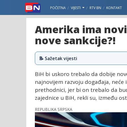
POČETNA
VIJESTI
RTV BN
KONTAKT
Amerika ima novi 
nove sankcije?!
📝 Sažetak vijesti
BiH bi uskoro trebalo da dobije nov
najnovijem razvoju događaja, neće i
prethodnici, jer bi on trebalo da b
zajednice u BiH, rekli su, između ost
REPUBLIKA SRPSKA