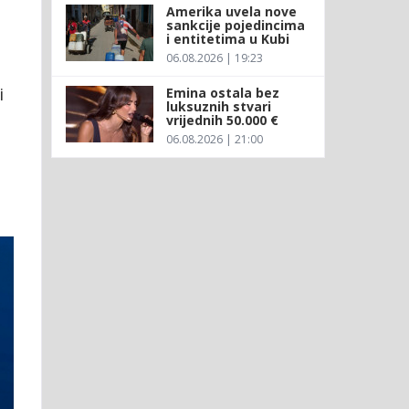
Amerika uvela nove
sankcije pojedincima
i entitetima u Kubi
06.08.2026 | 19:23
i
Emina ostala bez
luksuznih stvari
vrijednih 50.000 €
06.08.2026 | 21:00