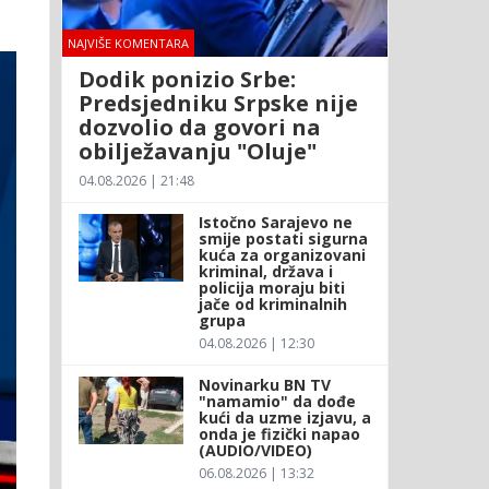
NAJVIŠE KOMENTARA
Dodik ponizio Srbe:
Predsjedniku Srpske nije
dozvolio da govori na
obilježavanju "Oluje"
04.08.2026 | 21:48
Istočno Sarajevo ne
smije postati sigurna
kuća za organizovani
kriminal, država i
policija moraju biti
jače od kriminalnih
grupa
04.08.2026 | 12:30
Novinarku BN TV
"namamio" da dođe
kući da uzme izjavu, a
onda je fizički napao
(AUDIO/VIDEO)
06.08.2026 | 13:32