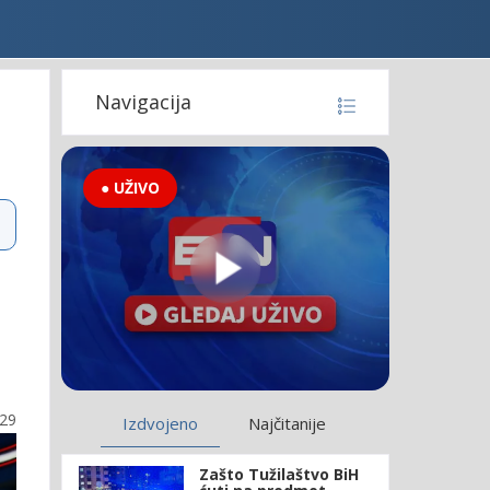
Navigacija
● UŽIVO
:29
Izdvojeno
Najčitanije
Zašto Tužilaštvo BiH