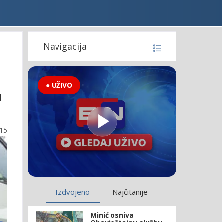
Navigacija
● UŽIVO
d
:15
Izdvojeno
Najčitanije
Minić osniva