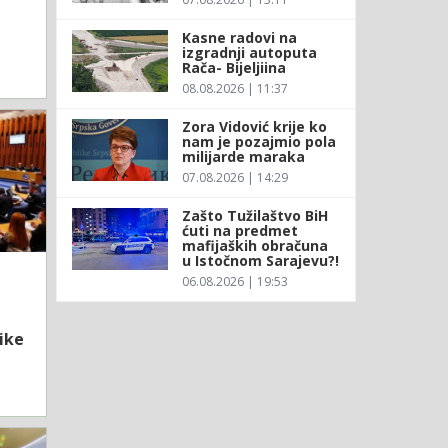
Kasne radovi na
izgradnji autoputa
Rača- Bijeljiina
08.08.2026 | 11:37
Zora Vidović krije ko
nam je pozajmio pola
milijarde maraka
07.08.2026 | 14:29
Zašto Tužilaštvo BiH
ćuti na predmet
mafijaških obračuna
u Istočnom Sarajevu?!
06.08.2026 | 19:53
ike