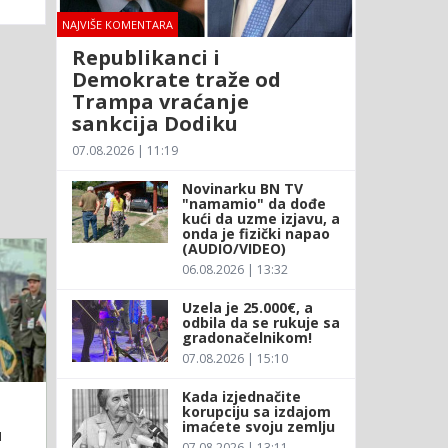
NAJVIŠE KOMENTARA
Republikanci i
Demokrate traže od
Trampa vraćanje
sankcija Dodiku
07.08.2026 | 11:19
Novinarku BN TV
"namamio" da dođe
kući da uzme izjavu, a
onda je fizički napao
(AUDIO/VIDEO)
06.08.2026 | 13:32
Uzela je 25.000€, a
odbila da se rukuje sa
gradonačelnikom!
07.08.2026 | 15:10
Kada izjednačite
korupciju sa izdajom
imaćete svoju zemlju
u
07.08.2026 | 13:11