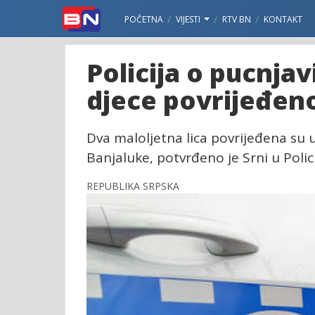
POČETNA
VIJESTI
RTV BN
KONTAKT
Policija o pucnja
djece povrijeđen
Dva maloljetna lica povrijeđena su 
Banjaluke, potvrđeno je Srni u Polic
REPUBLIKA SRPSKA