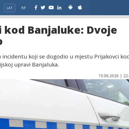
LAT
ЋР
vi kod Banjaluke: Dvoje
o
u incidentu koji se dogodio u mjestu Prijakovci ko
ijskoj upravi Banjaluka.
10.06.2026 | 22