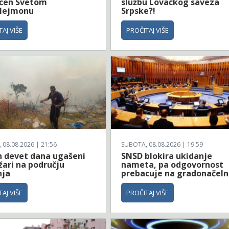
ćen Svetom
službu Lovačkog saveza
lejmonu
Srpske?!
AJ VIŠE
PROČITAJ VIŠE
08.08.2026 | 21:56
SUBOTA, 08.08.2026 | 19:59
 devet dana ugašeni
SNSD blokira ukidanje
žari na području
nameta, pa odgovornost
nja
prebacuje na gradonačeln
AJ VIŠE
PROČITAJ VIŠE