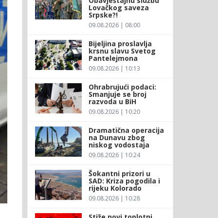
Obavještajnu službu
Lovačkog saveza
Srpske?!
09.08.2026 | 08:00
Bijeljina proslavlja
krsnu slavu Svetog
Pantelejmona
09.08.2026 | 10:13
Ohrabrujući podaci:
Smanjuje se broj
razvoda u BiH
09.08.2026 | 10:20
Dramatična operacija
na Dunavu zbog
niskog vodostaja
09.08.2026 | 10:24
Šokantni prizori u
SAD: Kriza pogodila i
rijeku Kolorado
09.08.2026 | 10:28
Stiže novi toplotni