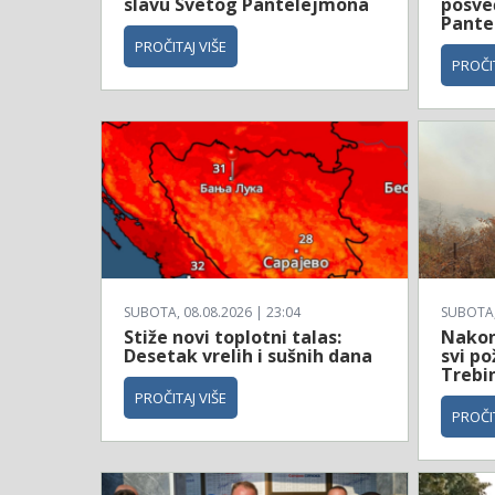
slavu Svetog Pantelejmona
posve
Pante
PROČITAJ VIŠE
PROČIT
SUBOTA, 08.08.2026 | 23:04
SUBOTA, 
Stiže novi toplotni talas:
Nakon
Desetak vrelih i sušnih dana
svi po
Trebi
PROČITAJ VIŠE
PROČIT