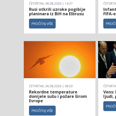
ČETVRTAK, 06.08.2026 | 14:37
ČETVRTAK
Rusi otkrili uzroke pogibije
Infan
planinara iz BiH na Elbrusu
FIFA-e
PROČITAJ VIŠE
PROČIT
ČETVRTAK, 06.08.2026 | 08:03
ČETVRTAK
Rekordne temperature
Vens: 
donijele sušu i požare širom
ljudi,
Evrope
PROČIT
PROČITAJ VIŠE