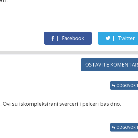
Facebook
Twitter
OSTAVITE KOMENTAR
ODGOVORIT
i. Ovi su iskompleksirani sverceri i pelceri bas dno.
ODGOVORIT