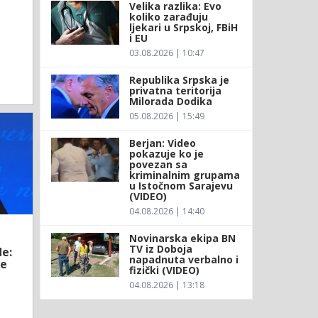
Velika razlika: Evo
koliko zarađuju
ljekari u Srpskoj, FBiH
i EU
03.08.2026 | 10:47
Republika Srpska je
privatna teritorija
Milorada Dodika
05.08.2026 | 15:49
Berjan: Video
pokazuje ko je
povezan sa
kriminalnim grupama
u Istočnom Sarajevu
(VIDEO)
04.08.2026 | 14:40
Novinarska ekipa BN
TV iz Doboja
e:
napadnuta verbalno i
ke
fizički (VIDEO)
04.08.2026 | 13:18