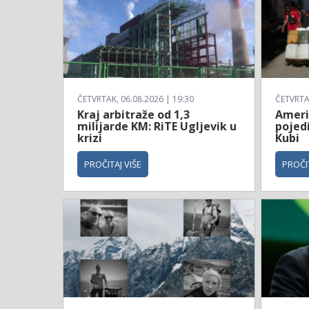
ČETVRTAK, 06.08.2026 | 19:30
ČETVRTAK
Kraj arbitraže od 1,3
Ameri
milijarde KM: RiTE Ugljevik u
pojed
krizi
Kubi
PROČITAJ VIŠE
PROČIT