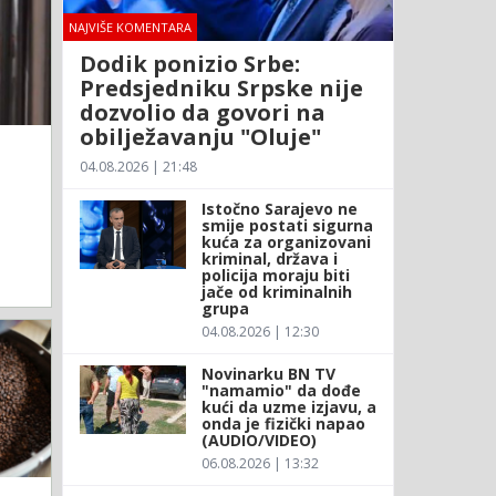
NAJVIŠE KOMENTARA
Dodik ponizio Srbe:
Predsjedniku Srpske nije
dozvolio da govori na
obilježavanju "Oluje"
04.08.2026 | 21:48
Istočno Sarajevo ne
smije postati sigurna
kuća za organizovani
kriminal, država i
policija moraju biti
jače od kriminalnih
grupa
04.08.2026 | 12:30
Novinarku BN TV
"namamio" da dođe
kući da uzme izjavu, a
onda je fizički napao
(AUDIO/VIDEO)
06.08.2026 | 13:32