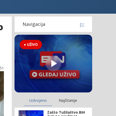
o
Navigacija
● UŽIVO
:51
Izdvojeno
Najčitanije
Zašto Tužilaštvo BiH