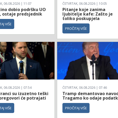
, 06.08.2026 | 11:07
ČETVRTAK, 06.08.2026 | 10:05
tino dobio podršku UO
Pitanje koje zanima
, ostaje predsjednik
ljubitelje kafe: Zašto je
toliko poskupjela
AJ VIŠE
PROČITAJ VIŠE
, 06.08.2026 | 07:54
ČETVRTAK, 06.08.2026 | 07:46
Iranci su izuzetno teški
Tramp demantovao navod
 pregovori će potrajati
Tragamo ko odaje podat
AJ VIŠE
PROČITAJ VIŠE