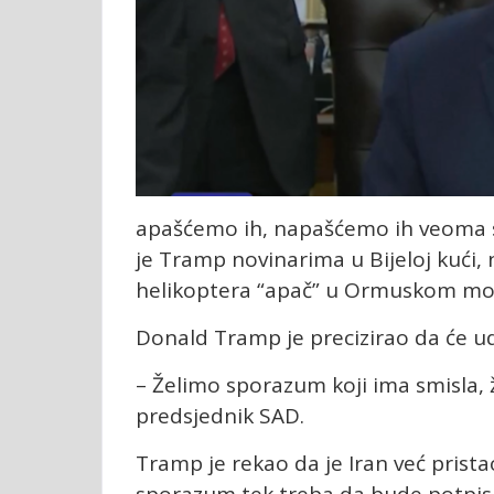
apašćemo ih, napašćemo ih veoma 
je Tramp novinarima u Bijeloj kući,
helikoptera “apač” u Ormuskom mo
Donald Tramp je precizirao da će ud
– Želimo sporazum koji ima smisla, 
predsjednik SAD.
Tramp je rekao da je Iran već prista
sporazum tek treba da bude potpis