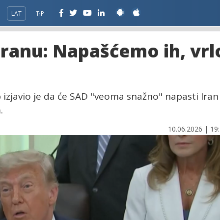
LAT
ЋР
Iranu: Napašćemo ih, vrl
izjavio je da će SAD "veoma snažno" napasti Iran
.
10.06.2026 | 19