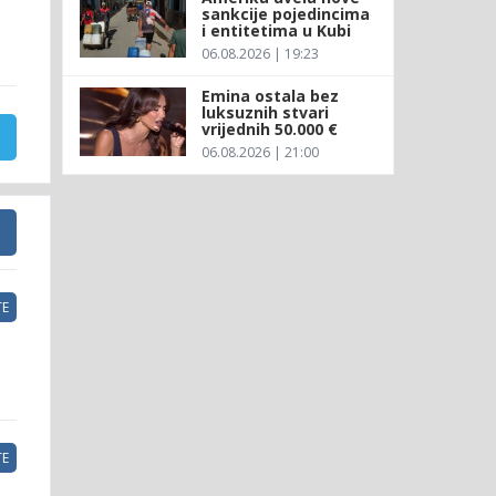
sankcije pojedincima
i entitetima u Kubi
06.08.2026 | 19:23
Emina ostala bez
luksuznih stvari
vrijednih 50.000 €
06.08.2026 | 21:00
E
E