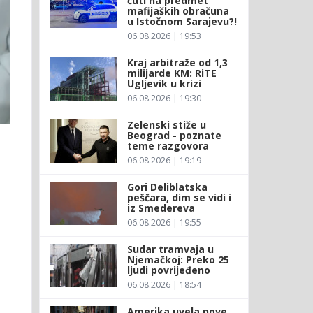
ćuti na predmet
mafijaških obračuna
u Istočnom Sarajevu?!
06.08.2026 | 19:53
Kraj arbitraže od 1,3
milijarde KM: RiTE
Ugljevik u krizi
06.08.2026 | 19:30
Zelenski stiže u
Beograd - poznate
teme razgovora
06.08.2026 | 19:19
Gori Deliblatska
peščara, dim se vidi i
iz Smedereva
06.08.2026 | 19:55
Sudar tramvaja u
Njemačkoj: Preko 25
ljudi povrijeđeno
06.08.2026 | 18:54
Amerika uvela nove