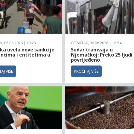
, 06.08.2026 | 19:23
ČETVRTAK, 06.08.2026 | 18:54
ka uvela nove sankcije
Sudar tramvaja u
incima i entitetima u
Njemačkoj: Preko 25 ljudi
povrijeđeno
AJ VIŠE
PROČITAJ VIŠE