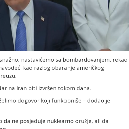
snažno, nastavićemo sa bombardovanjem, rekao
 navodeći kao razlog obaranje američkog
reuzu.
ar na Iran biti izvršen tokom dana.
želimo dogovor koji funkcioniše – dodao je
o da ne posjeduje nuklearno oružje, ali da
an.