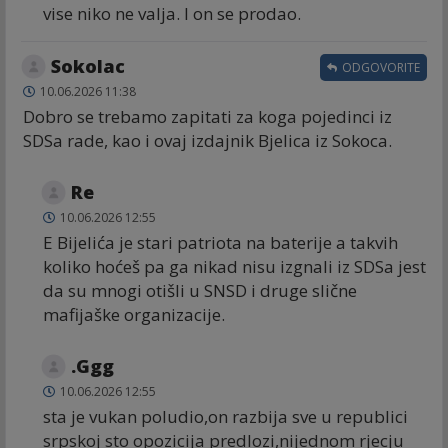
vise niko ne valja. I on se prodao.
Sokolac
ODGOVORITE
10.06.2026 11:38
Dobro se trebamo zapitati za koga pojedinci iz
SDSa rade, kao i ovaj izdajnik Bjelica iz Sokoca.
Re
10.06.2026 12:55
E Bijelića je stari patriota na baterije a takvih
koliko hoćeš pa ga nikad nisu izgnali iz SDSa jest
da su mnogi otišli u SNSD i druge slične
mafijaške organizacije.
.Ggg
10.06.2026 12:55
sta je vukan poludio,on razbija sve u republici
srpskoj sto opozicija predlozi,nijednom rjecju