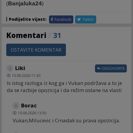
(
)
Banjaluka24
Podijelite vijest:
Facebook
Twitter
Komentari
/
31
OSTAVITE KOMENTAR
Liki
ODGOVORITE
10.06.2026 11:30
Is istog razloga iz kog ga i Vukan podržava a to je
da se razbije opozicija i da režim ostane na vlasti
Borac
10.06.2026 13:50
Vukan,Milucevic i Crnadak su prava opozicija.