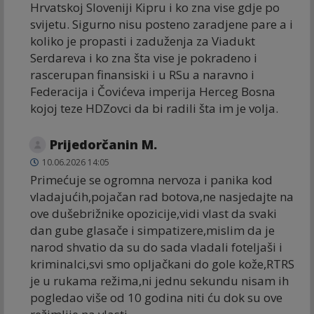
Hrvatskoj Sloveniji Kipru i ko zna vise gdje po
svijetu. Sigurno nisu posteno zaradjene pare a i
koliko je propasti i zaduženja za Viadukt
Serdareva i ko zna šta vise je pokradeno i
rascerupan finansiski i u RSu a naravno i
Federacija i Čovićeva imperija Herceg Bosna
kojoj teze HDZovci da bi radili šta im je volja.
Prijedorčanin M.
10.06.2026 14:05
Primećuje se ogromna nervoza i panika kod
vladajućih,pojačan rad botova,ne nasjedajte na
ove dušebrižnike opozicije,vidi vlast da svaki
dan gube glasače i simpatizere,mislim da je
narod shvatio da su do sada vladali foteljaši i
kriminalci,svi smo opljačkani do gole kože,RTRS
je u rukama režima,ni jednu sekundu nisam ih
pogledao više od 10 godina niti ću dok su ove