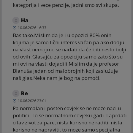
kategorija i vece penzije, jadni smo svi skupa.
Ha
10.06.2026 16:33
Bas tako.Mislim da je i u opozici 80% onih
kojima je samo lični interes važan pa ako dodju
na vlast nemojmo se nadati da će biti nesto bolji
od ovih .Glasajću za opoziciju samo zato što su
mi ovi na vlasti dojadili.Mislim da je profesor
Blanuša jedan od malobrojnih koji zaslužuje
naš glas.Neka nam je bog na pomoći.
Re
10.06.2026 23:01
Pa normalan i posten covjek se ne moze naci u
politici. To se normalnom covjeku gadi. Laprdati
citav zivot za pare, nista korisno ne raditi, nista
korisno ne napraviti, to moze samo specijalna