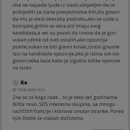
vise ne napada ljude iz vlasti,ubijedjen da ce
pobijediti za clana presjednistva bih,sto govori
da mu je vlast obecaka podrsku,ako se uzda u
bosnjake,grdno se vara,oni imaju svog
kandidata,a vec su poceli da iznose da je gori
vukan cetnik od ovih ostalih,ako opozicija
pukne,vukan ce biti glavni krivac,iznosi gnusne
lazi na kandidate opozicije,ako je istina sve sto
govori,neka kaze kako je izgubio tolike sporove
na sudu.
Re
10.06.2026 14:11
Zna se za koga rade... to je tako već godinama.
Ništa novo. SDS interesna skupina, sa mnogo
različitih frakcije i klanova unutar stranke. Pored
njih Dodik će vladati doživotno.