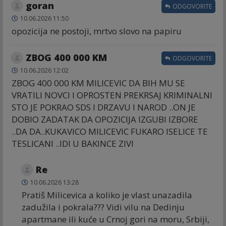
goran
ODGOVORITE
10.06.2026 11:50
opozicija ne postoji, mrtvo slovo na papiru
ZBOG 400 000 KM
ODGOVORITE
10.06.2026 12:02
ZBOG 400 000 KM MILICEVIC DA BIH MU SE
VRATILI NOVCI I OPROSTEN PREKRSAJ KRIMINALNI
STO JE POKRAO SDS I DRZAVU I NAROD ..ON JE
DOBIO ZADATAK DA OPOZICIJA IZGUBI IZBORE
..DA DA..KUKAVICO MILICEVIC FUKARO ISELICE TE
TESLICANI ..IDI U BAKINCE ZIVI
Re
10.06.2026 13:28
Pratiš Milicevica a koliko je vlast unazadila
zadužila i pokrala??? Vidi vilu na Dedinju
apartmane ili kuće u Crnoj gori na moru, Srbiji,