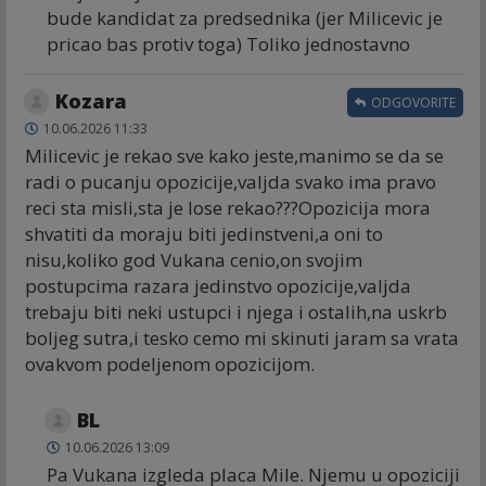
bude kandidat za predsednika (jer Milicevic je
pricao bas protiv toga) Toliko jednostavno
Kozara
ODGOVORITE
10.06.2026 11:33
Milicevic je rekao sve kako jeste,manimo se da se
radi o pucanju opozicije,valjda svako ima pravo
reci sta misli,sta je lose rekao???Opozicija mora
shvatiti da moraju biti jedinstveni,a oni to
nisu,koliko god Vukana cenio,on svojim
postupcima razara jedinstvo opozicije,valjda
trebaju biti neki ustupci i njega i ostalih,na uskrb
boljeg sutra,i tesko cemo mi skinuti jaram sa vrata
ovakvom podeljenom opozicijom.
BL
10.06.2026 13:09
Pa Vukana izgleda placa Mile. Njemu u opoziciji