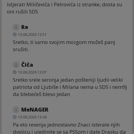
Istjerati Miličevića i Petrovića iz stranke, dosta su
oni rušili SDS
Re
10.06.2026 12:51
Sretko, ti samo svojim mozgom možeš panj
srušiti.
Čiča
10.06.2026 13:07
Sretko srele seronja jedan pošteniji ljudii veliki
patriota od Ljubiše i Milana nema u SDS i nem9j
da blebećeš bleso jedan
MeNAGER
10.06.2026 13:44
Pa eto resenja jednostavno Znaci isterate njih
dvojicu i ujedinite se sa PSSom i date Drasku da