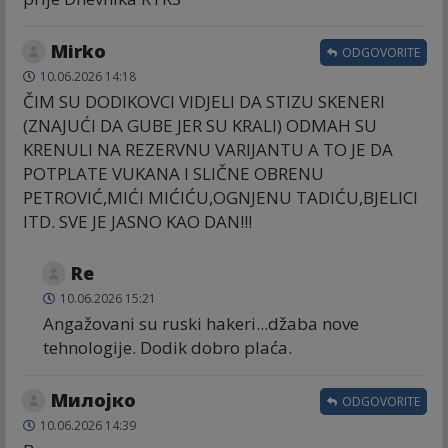
Mirko
ODGOVORITE
10.06.2026 14:18
ČIM SU DODIKOVCI VIDJELI DA STIZU SKENERI
(ZNAJUĆI DA GUBE JER SU KRALI) ODMAH SU
KRENULI NA REZERVNU VARIJANTU A TO JE DA
POTPLATE VUKANA I SLIČNE OBRENU
PETROVIĆ,MIĆI MIĆIĆU,OGNJENU TADIĆU,BJELICI
ITD. SVE JE JASNO KAO DAN!!!
Re
10.06.2026 15:21
Angažovani su ruski hakeri...džaba nove
tehnologije. Dodik dobro plaća.
Милојко
ODGOVORITE
10.06.2026 14:39