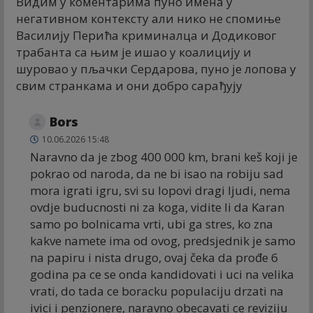
Видим у коментарима пуно имена у
негативном контексту али нико не спомиње
Василију Перића криминалца и Додиковог
трабанта са њим је ишао у коалицију и
шуровао у пљачки Сердарова, пуно је лопова у
свим странкама и они добро сарађују
Bors
10.06.2026 15:48
Naravno da je zbog 400 000 km, brani keš koji je
pokrao od naroda, da ne bi isao na robiju sad
mora igrati igru, svi su lopovi dragi ljudi, nema
ovdje buducnosti ni za koga, vidite li da Karan
samo po bolnicama vrti, ubi ga stres, ko zna
kakve namete ima od ovog, predsjednik je samo
na papiru i nista drugo, ovaj čeka da prođe 6
godina pa ce se onda kandidovati i uci na velika
vrati, do tada ce boracku populaciju drzati na
ivici i penzionere, naravno obecavati ce reviziju