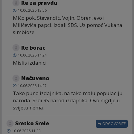
Re za pravdu
10.06.2026 13:56
Mićo pok, Stevandić, Vojin, Obren, evo i
Miličevića papci. Izdali SDS. Uz pomoć Vukana
simbioze
Re borac
10.06.2026 14:24
Mislis izdanici
Nečuveno
10.06.2026 14:27
Tako puno izdajnika, na tako malu populaciju
naroda. Srbi RS narod izdajnika. Ovo nigdje u
svijetu nema.
Sretko Srele
ODGOVORITE
10.06.2026 11:33