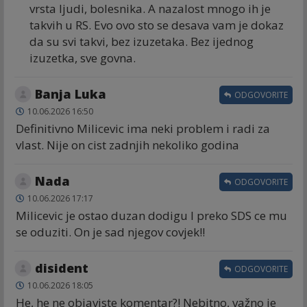
vrsta ljudi, bolesnika. A nazalost mnogo ih je
takvih u RS. Evo ovo sto se desava vam je dokaz
da su svi takvi, bez izuzetaka. Bez ijednog
izuzetka, sve govna.
Banja Luka
ODGOVORITE
10.06.2026 16:50
Definitivno Milicevic ima neki problem i radi za
vlast. Nije on cist zadnjih nekoliko godina
Nada
ODGOVORITE
10.06.2026 17:17
Milicevic je ostao duzan dodigu I preko SDS ce mu
se oduziti. On je sad njegov covjek!!
disident
ODGOVORITE
10.06.2026 18:05
He, he ne objaviste komentar?! Nebitno, važno je