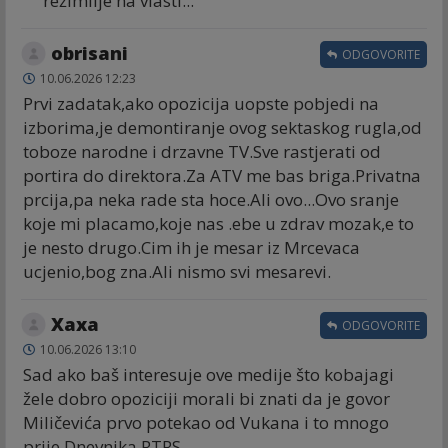
režimlije na vlasti...
obrisani
ODGOVORITE
10.06.2026 12:23
Prvi zadatak,ako opozicija uopste pobjedi na
izborima,je demontiranje ovog sektaskog rugla,od
toboze narodne i drzavne TV.Sve rastjerati od
portira do direktora.Za ATV me bas briga.Privatna
prcija,pa neka rade sta hoce.Ali ovo...Ovo sranje
koje mi placamo,koje nas .ebe u zdrav mozak,e to
je nesto drugo.Cim ih je mesar iz Mrcevaca
ucjenio,bog zna.Ali nismo svi mesarevi.
Хаха
ODGOVORITE
10.06.2026 13:10
Sad ako baš interesuje ove medije što kobajagi
žele dobro opoziciji morali bi znati da je govor
Miličevića prvo potekao od Vukana i to mnogo
prije Dnevnika RTRS