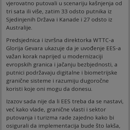
vjerovatno putovali u scenariju kašnjenja od
tri sata ili više, zatim 33 odsto putnika iz
Sjedinjenih Država i Kanade i 27 odsto iz
Australije.
Predsjednica i izvršna direktorka WTTC-a
Glorija Gevara ukazuje da je uvođenje EES-a
važan korak naprijed u modernizaciji
evropskih granica i jačanju bezbjednosti, a
putnici podržavaju digitalne i biometrijske
granične sisteme i razumiju dugoročne
koristi koje oni mogu da donesu.
Izazov sada nije da li EES treba da se nastavi,
već kako vlade, granične vlasti i sektor
putovanja i turizma rade zajedno kako bi
osigurali da implementacija bude što lakša,