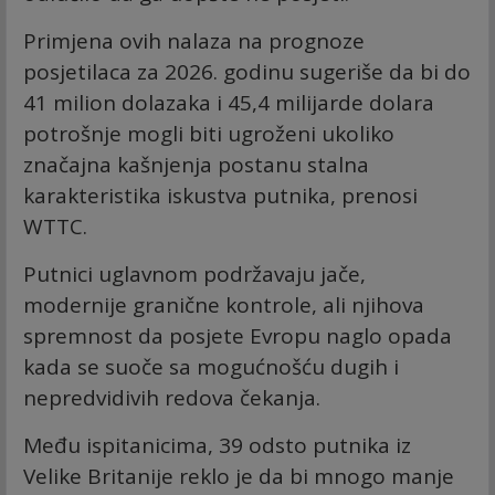
Primjena ovih nalaza na prognoze
posjetilaca za 2026. godinu sugeriše da bi do
41 milion dolazaka i 45,4 milijarde dolara
potrošnje mogli biti ugroženi ukoliko
značajna kašnjenja postanu stalna
karakteristika iskustva putnika, prenosi
WTTC.
Putnici uglavnom podržavaju jače,
modernije granične kontrole, ali njihova
spremnost da posjete Evropu naglo opada
kada se suoče sa mogućnošću dugih i
nepredvidivih redova čekanja.
Među ispitanicima, 39 odsto putnika iz
Velike Britanije reklo je da bi mnogo manje