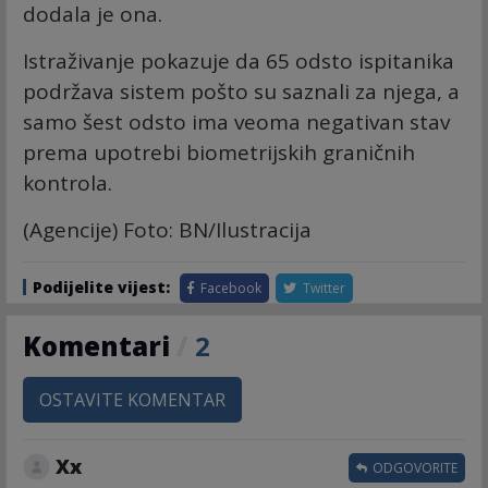
dodala je ona.
Istraživanje pokazuje da 65 odsto ispitanika
podržava sistem pošto su saznali za njega, a
samo šest odsto ima veoma negativan stav
prema upotrebi biometrijskih graničnih
kontrola.
(Agencije) Foto: BN/Ilustracija
Podijelite vijest:
Facebook
Twitter
Komentari
/
2
OSTAVITE KOMENTAR
Xx
ODGOVORITE