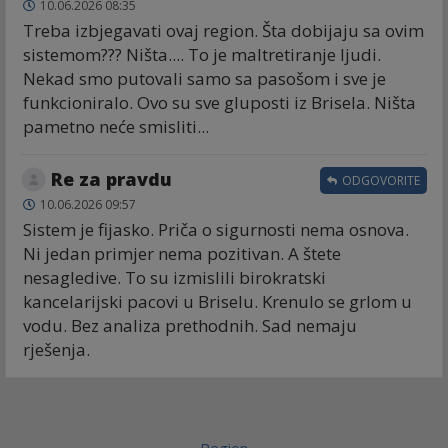
10.06.2026 08:35
Treba izbjegavati ovaj region. Šta dobijaju sa ovim
sistemom??? Ništa.... To je maltretiranje ljudi.
Nekad smo putovali samo sa pasošom i sve je
funkcioniralo. Ovo su sve gluposti iz Brisela. Ništa
pametno neće smisliti...
Re za pravdu
ODGOVORITE
10.06.2026 09:57
Sistem je fijasko. Priča o sigurnosti nema osnova.
Ni jedan primjer nema pozitivan. A štete
nesagledive. To su izmislili birokratski
kancelarijski pacovi u Briselu. Krenulo se grlom u
vodu. Bez analiza prethodnih. Sad nemaju
rješenja.