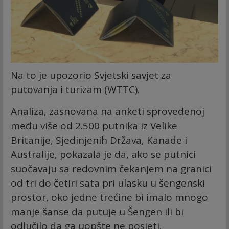
Na to je upozorio Svjetski savjet za
putovanja i turizam (WTTC).
Analiza, zasnovana na anketi sprovedenoj
među više od 2.500 putnika iz Velike
Britanije, Sjedinjenih Država, Kanade i
Australije, pokazala je da, ako se putnici
suočavaju sa redovnim čekanjem na granici
od tri do četiri sata pri ulasku u šengenski
prostor, oko jedne trećine bi imalo mnogo
manje šanse da putuje u Šengen ili bi
odlučilo da ga uopšte ne posjeti.