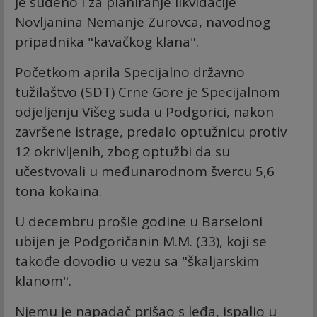
je suđeno i za planiranje likvidacije
Novljanina Nemanje Zurovca, navodnog
pripadnika "kavačkog klana".
Početkom aprila Specijalno državno
tužilaštvo (SDT) Crne Gore je Specijalnom
odjeljenju Višeg suda u Podgorici, nakon
završene istrage, predalo optužnicu protiv
12 okrivljenih, zbog optužbi da su
učestvovali u međunarodnom švercu 5,6
tona kokaina.
U decembru prošle godine u Barseloni
ubijen je Podgoričanin M.M. (33), koji se
takođe dovodio u vezu sa "škaljarskim
klanom".
Njemu je napadač prišao s leđa, ispalio u