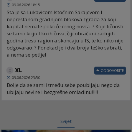
09.06.2026 18:15
Sta je sa Lukavicom Istočnim Sarajevom I
neprestanom gradnjom blokova zgrada za koji
kapital nemate pokriće crnog novca..? Koje ličnosti
se tamo kriju I ko ih čuva, čiji obračuni zadnjih
godina tresu ragion a skoncaju u IS, te ko niko nije
odgovarao..? Ponekad je i dva broja teško sabrati,
a nema se petlje!
XL
ODGOVORITE
09.06.2026 23:50
Bolje da se sami između sebe poubijaju nego da
ubijaju nevine i bezgrešne omladinu!!!!!
Svijet