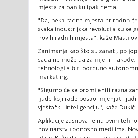
mjesta za paniku ipak nema.
"Da, neka radna mjesta prirodno će nes
svaka industrijska revolucija su se 
novih radnih mjesta", kaže Mastilovi
Zanimanja kao što su zanati, poljopr
sada ne može da zamijeni. Takođe, t
tehnologija biti potpuno autonomna,
marketing.
"Sigurno će se promijeniti razna zan
ljude koji rade posao mijenjati ljudi 
vještačku inteligenciju", kaže Dukić.
Aplikacije zasnovane na ovim tehnol
novinarstvu odnosno medijima. Novin
alate. Kaže da da je stanje za sada