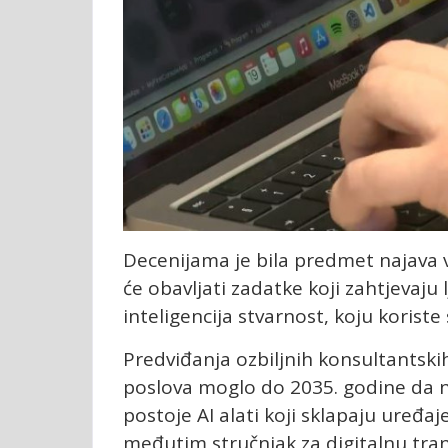
Decenijama je bila predmet najava 
će obavljati zadatke koji zahtjevaju 
inteligencija stvarnost, koju koriste
Predviđanja ozbiljnih konsultantski
poslova moglo do 2035. godine da n
postoje AI alati koji sklapaju uređaj
međutim stručnjak za digitalnu tra