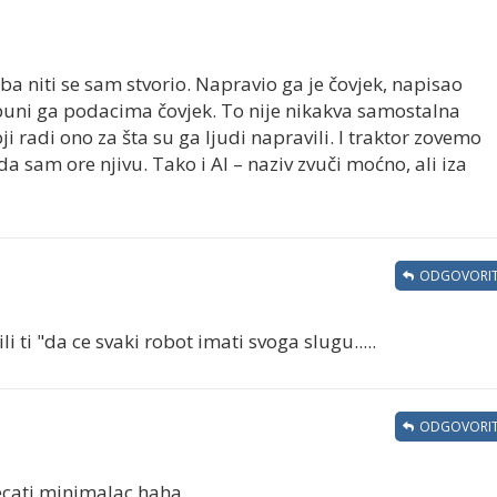
ba niti se sam stvorio. Napravio ga je čovjek, napisao
i puni ga podacima čovjek. To nije nikakva samostalna
ji radi ono za šta su ga ljudi napravili. I traktor zovemo
 da sam ore njivu. Tako i AI – naziv zvuči moćno, ali iza
ODGOVORIT
i ti "da ce svaki robot imati svoga slugu.....
ODGOVORIT
vecati minimalac haha