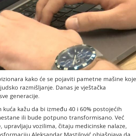
vizionara kako će se pojaviti pametne mašine koj
ljudsko razmišljanje. Danas je vještačka
 sve generacije.
h kuća kažu da bi između 40 i 60% postojećih
estane ili bude potpuno transformisano. Već
e, upravljaju vozilima, čitaju medicinske nalaze,
nsformaciju Aleksandar Mastilović objašnjava da