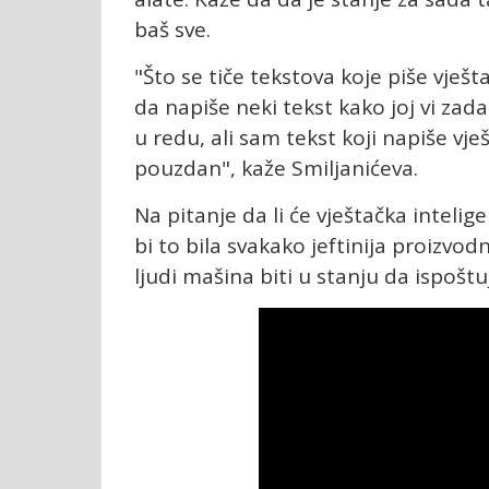
baš sve.
"Što se tiče tekstova koje piše vješt
da napiše neki tekst kako joj vi zad
u redu, ali sam tekst koji napiše vj
pouzdan", kaže Smiljanićeva.
Na pitanje da li će vještačka inteli
bi to bila svakako jeftinija proizvodn
ljudi mašina biti u stanju da ispošt