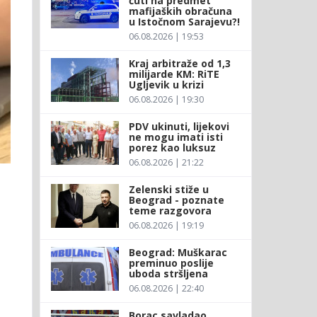
ćuti na predmet
mafijaških obračuna
u Istočnom Sarajevu?!
06.08.2026 | 19:53
Kraj arbitraže od 1,3
milijarde KM: RiTE
Ugljevik u krizi
06.08.2026 | 19:30
PDV ukinuti, lijekovi
ne mogu imati isti
porez kao luksuz
06.08.2026 | 21:22
e
Zelenski stiže u
Beograd - poznate
teme razgovora
06.08.2026 | 19:19
Beograd: Muškarac
preminuo poslije
uboda stršljena
06.08.2026 | 22:40
Borac savladao