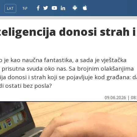
LAT
ЋР
teligencija donosi strah i
 je kao naučna fantastika, a sada je vještačka
ja prisutna svuda oko nas. Sa brojnim olakšanjima
cija donosi i strah koji se pojavljuje kod građana: d
di ostati bez posla?
09.06.2026 | 08