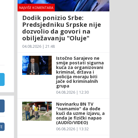
NAJVIŠE KOMENTARA
Dodik ponizio Srbe:
Predsjedniku Srpske nije
dozvolio da govori na
obilježavanju "Oluje"
04.08.2026 | 21:48
Istočno Sarajevo ne
smije postati sigurna
kuća za organizovani
kriminal, država i
policija moraju biti
jače od kriminalnih
grupa
04.08.2026 | 12:30
Novinarku BN TV
"namamio" da dođe
kući da uzme izjavu, a
onda je fizički napao
(AUDIO/VIDEO)
E
06.08.2026 | 13:32