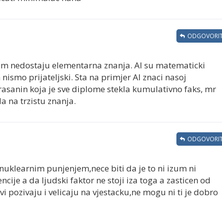
ODGOVORIT
m nedostaju elementarna znanja. AI su matematicki
ismo prijateljski. Sta na primjer AI znaci nasoj
rasanin koja je sve diplome stekla kumulativno faks, mr
a na trzistu znanja.
ODGOVORIT
nuklearnim punjenjem,nece biti da je to ni izum ni
ncije a da ljudski faktor ne stoji iza toga a zasticen od
vi pozivaju i velicaju na vjestacku,ne mogu ni ti je dobro