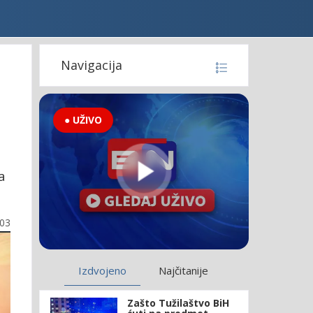
Navigacija
● UŽIVO
a
:03
Izdvojeno
Najčitanije
Zašto Tužilaštvo BiH