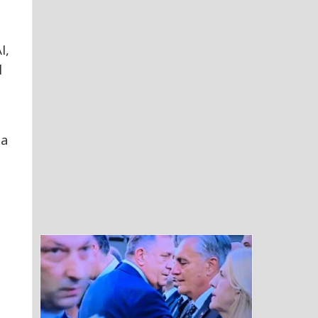
I,
l
da