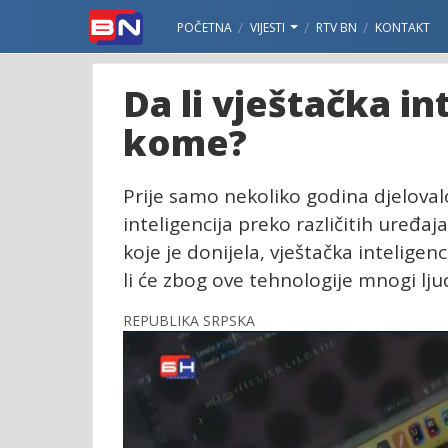
POČETNA
VIJESTI
RTV BN
KONTAKT
Da li vještačka in
kome?
Prije samo nekoliko godina djelovalo
inteligencija preko različitih uređa
koje je donijela, vještačka inteligen
li će zbog ove tehnologije mnogi lju
REPUBLIKA SRPSKA