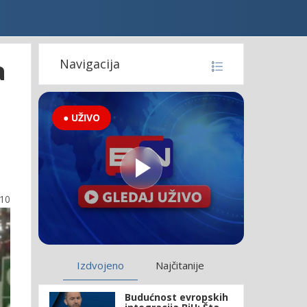
a
Navigacija
● UŽIVO
:10
Izdvojeno
Najčitanije
Budućnost evropskih