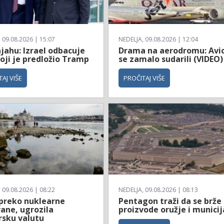
 09.08.2026 | 15:07
NEDELJA, 09.08.2026 | 12:04
jahu: Izrael odbacuje
Drama na aerodromu: Avi
oji je predložio Tramp
se zamalo sudarili (VIDEO)
AJ VIŠE
PROČITAJ VIŠE
 09.08.2026 | 08:22
NEDELJA, 09.08.2026 | 08:13
 preko nuklearne
Pentagon traži da se brže
ane, ugrozila
proizvode oružje i municij
sku valutu