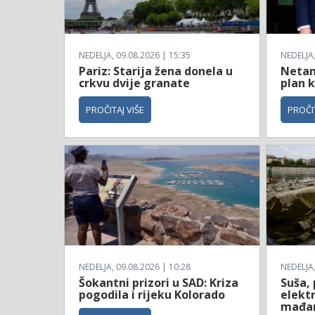
NEDELJA, 09.08.2026 | 15:35
NEDELJA,
Pariz: Starija žena donela u
Netan
crkvu dvije granate
plan k
PROČITAJ VIŠE
PROČIT
NEDELJA, 09.08.2026 | 10:28
NEDELJA,
Šokantni prizori u SAD: Kriza
Suša,
pogodila i rijeku Kolorado
elektr
mađar