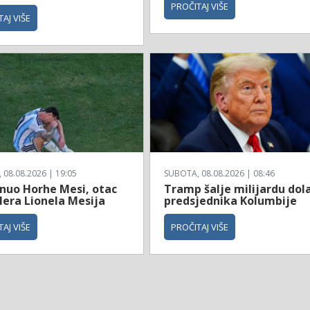
PROČITAJ VIŠE
AJ VIŠE
08.08.2026 | 19:05
SUBOTA, 08.08.2026 | 08:46
nuo Horhe Mesi, otac
Tramp šalje milijardu dol
lera Lionela Mesija
predsjednika Kolumbije
AJ VIŠE
PROČITAJ VIŠE