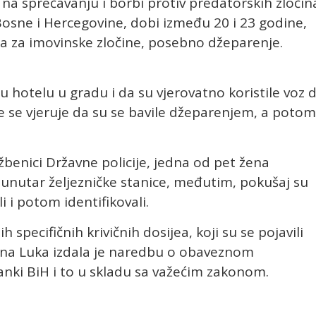
e na sprečavanju i borbi protiv predatorskih zločin
Bosne i Hercegovine, dobi između 20 i 23 godine,
 za imovinske zločine, posebno džeparenje.
 u hotelu u gradu i da su vjerovatno koristile voz 
je se vjeruje da su se bavile džeparenjem, a potom
žbenici Državne policije, jedna od pet žena
e unutar željezničke stanice, međutim, pokušaj su
li i potom identifikovali.
h specifičnih krivičnih dosijea, koji su se pojavili
tina Luka izdala je naredbu o obaveznom
janki BiH i to u skladu sa važećim zakonom.