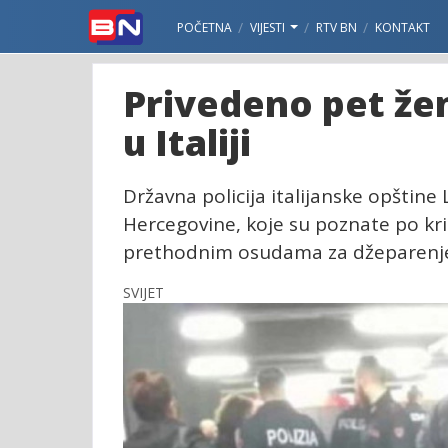
POČETNA
VIJESTI
RTV BN
KONTAKT
Privedeno pet žen
u Italiji
Državna policija italijanske opštine 
Hercegovine, koje su poznate po kr
prethodnim osudama za džeparenj
SVIJET