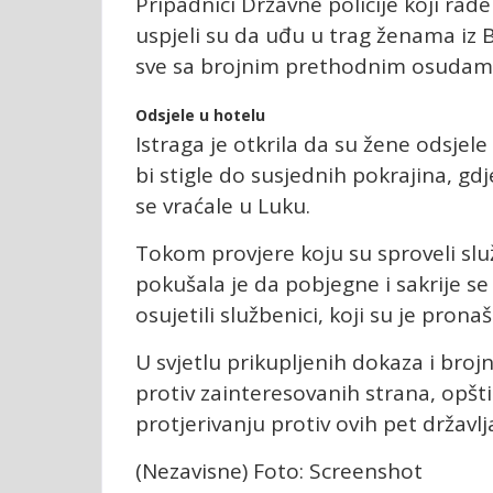
Pripadnici Državne policije koji rad
uspjeli su da uđu u trag ženama iz 
sve sa brojnim prethodnim osudama
Odsjele u hotelu
Istraga je otkrila da su žene odsjele
bi stigle do susjednih pokrajina, gd
se vraćale u Luku.
Tokom provjere koju su sproveli slu
pokušala je da pobjegne i sakrije s
osujetili službenici, koji su je pronaš
U svjetlu prikupljenih dokaza i brojni
protiv zainteresovanih strana, opš
protjerivanju protiv ovih pet državl
(Nezavisne) Foto: Screenshot