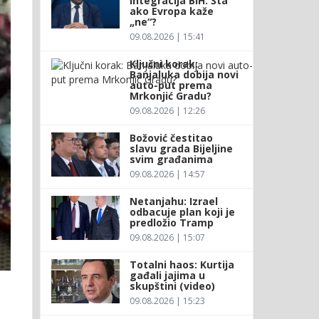
integracija BiH: Šta
ako Evropa kaže
„ne“?
09.08.2026 | 15:41
Ključni korak:
Banjaluka dobija novi
auto-put prema
Mrkonjić Gradu?
09.08.2026 | 12:26
Božović čestitao
slavu grada Bijeljine
svim građanima
09.08.2026 | 14:57
Netanjahu: Izrael
odbacuje plan koji je
predložio Tramp
09.08.2026 | 15:07
Totalni haos: Kurtija
gađali jajima u
skupštini (video)
09.08.2026 | 15:23