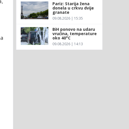
a,
Pariz: Starija žena
donela u crkvu dvije
granate
09.08.2026 | 15:35
BiH ponovo na udaru
vrućina, temperature
da
oko 40°C
09.08.2026 | 14:13