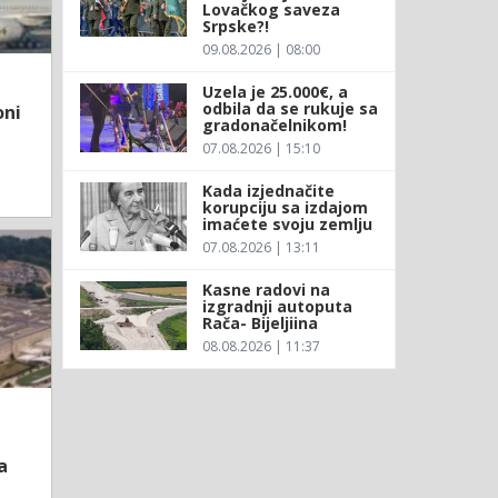
Lovačkog saveza
Srpske?!
09.08.2026 | 08:00
Uzela je 25.000€, a
odbila da se rukuje sa
oni
gradonačelnikom!
07.08.2026 | 15:10
Kada izjednačite
korupciju sa izdajom
imaćete svoju zemlju
07.08.2026 | 13:11
Kasne radovi na
izgradnji autoputa
Rača- Bijeljiina
08.08.2026 | 11:37
a