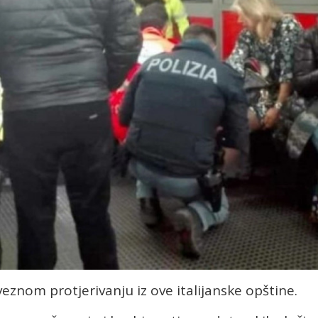
eznom protjerivanju iz ove italijanske opštine.