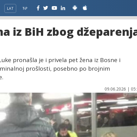
LAT
ЋР
a iz BiH zbog džeparenj
Luke pronašla je i privela pet žena iz Bosne i
iminalnoj prošlosti, posebno po brojnim
e.
09.06.2026 | 05