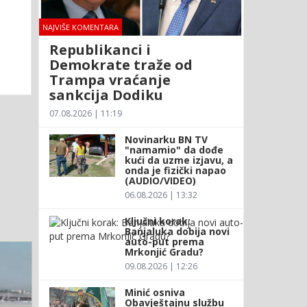
NAJVIŠE KOMENTARA
Republikanci i
Demokrate traže od
Trampa vraćanje
sankcija Dodiku
07.08.2026 | 11:19
Novinarku BN TV
"namamio" da dođe
kući da uzme izjavu, a
onda je fizički napao
(AUDIO/VIDEO)
06.08.2026 | 13:32
Ključni korak:
Banjaluka dobija novi
auto-put prema
Mrkonjić Gradu?
09.08.2026 | 12:26
Minić osniva
Obavještajnu službu