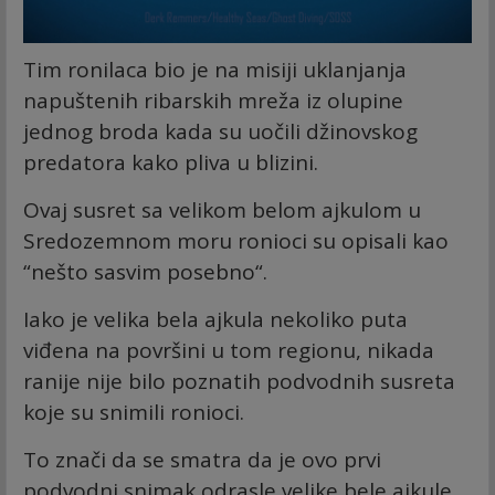
Tim ronilaca bio je na misiji uklanjanja
napuštenih ribarskih mreža iz olupine
jednog broda kada su uočili džinovskog
predatora kako pliva u blizini.
Ovaj susret sa velikom belom ajkulom u
Sredozemnom moru ronioci su opisali kao
“nešto sasvim posebno“.
Iako je velika bela ajkula nekoliko puta
viđena na površini u tom regionu, nikada
ranije nije bilo poznatih podvodnih susreta
koje su snimili ronioci.
To znači da se smatra da je ovo prvi
podvodni snimak odrasle velike bele ajkule