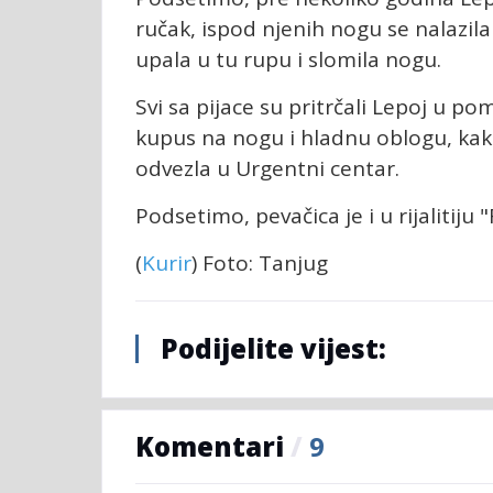
ručak, ispod njenih nogu se nalazila
upala u tu rupu i slomila nogu.
Svi sa pijace su pritrčali Lepoj u pom
kupus na nogu i hladnu oblogu, kako 
odvezla u Urgentni centar.
Podsetimo, pevačica je i u rijalitiju
(
Kurir
) Foto: Tanjug
Podijelite vijest:
Komentari
/
9