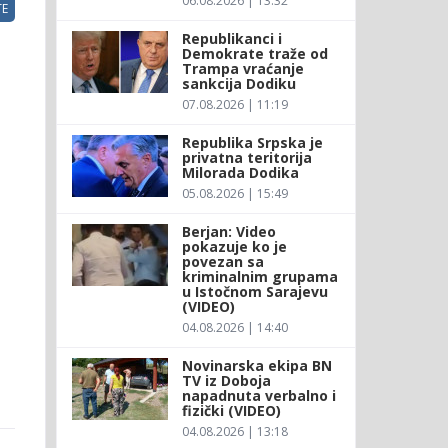
06.08.2026 | 13:32
E
Republikanci i
Demokrate traže od
Trampa vraćanje
sankcija Dodiku
07.08.2026 | 11:19
Republika Srpska je
privatna teritorija
Milorada Dodika
05.08.2026 | 15:49
Berjan: Video
pokazuje ko je
povezan sa
kriminalnim grupama
u Istočnom Sarajevu
(VIDEO)
04.08.2026 | 14:40
Novinarska ekipa BN
TV iz Doboja
napadnuta verbalno i
fizički (VIDEO)
04.08.2026 | 13:18