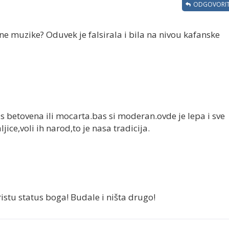
ODGOVORIT
dne muzike? Oduvek je falsirala i bila na nivou kafanske
usas betovena ili mocarta.bas si moderan.ovde je lepa i sve
jice,voli ih narod,to je nasa tradicija.
ristu status boga! Budale i ništa drugo!