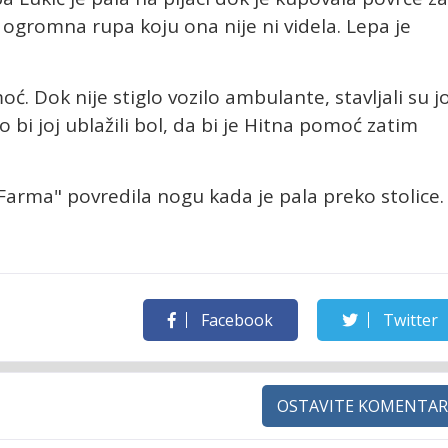
 ogromna rupa koju ona nije ni videla. Lepa je
oć. Dok nije stiglo vozilo ambulante, stavljali su jo
bi joj ublažili bol, da bi je Hitna pomoć zatim
 "Farma" povredila nogu kada je pala preko stolice.
Facebook
Twitter
OSTAVITE KOMENTAR