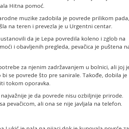
sala Hitna pomoć.
narodne muzike zadobila je povrede prilikom pada
la na teren i prevezla je u Urgentni centar.
 ustanovili da je Lepa povredila koleno i zglob na
oći i obavljenih pregleda, pevačica je puštena n
otrebe za njenim zadržavanjem u bolnici, ali joj j
i se povrede što pre sanirale. Takođe, dobila je
titi tokom oporavka.
najvažnije je da povrede nisu ozbiljnije prirode.
 pevačicom, ali ona se nije javljala na telefon.
 Lukić je pala na pijaci dok je kupovala povrće za