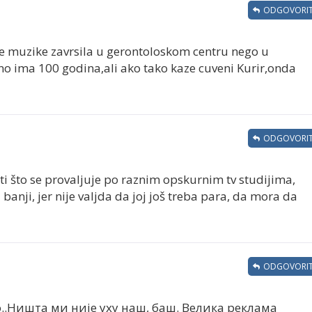
ODGOVORIT
neke muzike zavrsila u gerontoloskom centru nego u
o ima 100 godina,ali ako tako kaze cuveni Kurir,onda
ODGOVORIT
ti što se provaljuje po raznim opskurnim tv studijima,
banji, jer nije valjda da joj još treba para, da mora da
ODGOVORIT
о..Ништа ми није уху наш, баш. Велика реклама