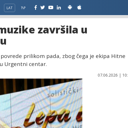
LAT
ЋР
muzike završila u
ru
 povrede prilikom pada, zbog čega je ekipa Hitne
 u Urgentni centar.
07.06.2026 | 10