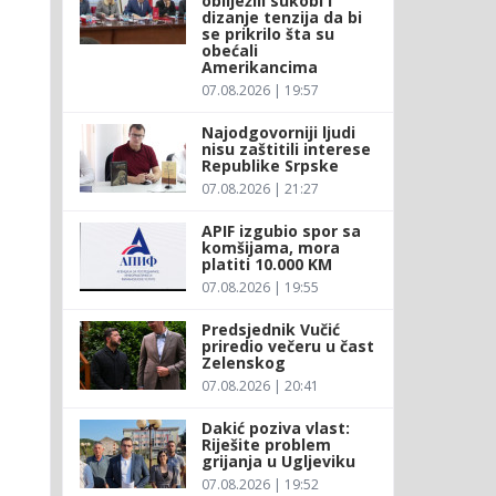
obilježili sukobi i
dizanje tenzija da bi
se prikrilo šta su
obećali
Amerikancima
07.08.2026 | 19:57
Najodgovorniji ljudi
nisu zaštitili interese
Republike Srpske
07.08.2026 | 21:27
APIF izgubio spor sa
komšijama, mora
platiti 10.000 KM
07.08.2026 | 19:55
Predsjednik Vučić
priredio večeru u čast
Zelenskog
07.08.2026 | 20:41
Dakić poziva vlast:
Riješite problem
grijanja u Ugljeviku
07.08.2026 | 19:52