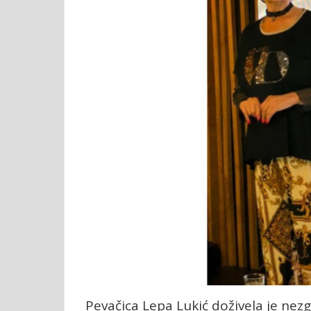
Pevačica Lepa Lukić doživela je nez