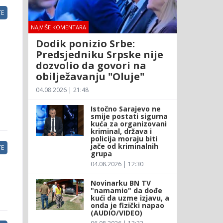
E
NAJVIŠE KOMENTARA
Dodik ponizio Srbe:
Predsjedniku Srpske nije
dozvolio da govori na
obilježavanju "Oluje"
04.08.2026 | 21:48
Istočno Sarajevo ne
smije postati sigurna
kuća za organizovani
kriminal, država i
policija moraju biti
jače od kriminalnih
E
grupa
04.08.2026 | 12:30
Novinarku BN TV
"namamio" da dođe
kući da uzme izjavu, a
onda je fizički napao
(AUDIO/VIDEO)