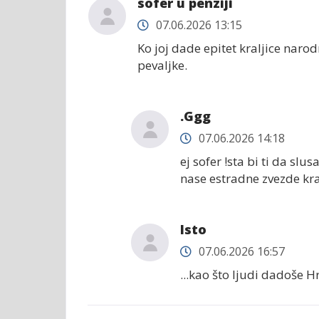
sofer u penziji
07.06.2026 13:15
Ko joj dade epitet kraljice naro
pevaljke.
.Ggg
07.06.2026 14:18
ej sofer !sta bi ti da sl
nase estradne zvezde kral
Isto
07.06.2026 16:57
...kao što ljudi dadoše H