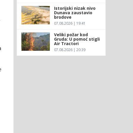
Istorijski nizak nivo
Dunava zaustavio
brodove
,
07.08.2026 | 19:41
Veliki požar kod
Gruda: U pomoć stigli
Air Tractori
a
07.08.2026 | 20:39
e