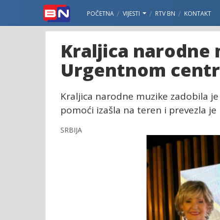
POČETNA
VIJESTI
RTV BN
KONTAKT
Kraljica narodne 
Urgentnom cent
Kraljica narodne muzike zadobila je
pomoći izašla na teren i prevezla je
SRBIJA