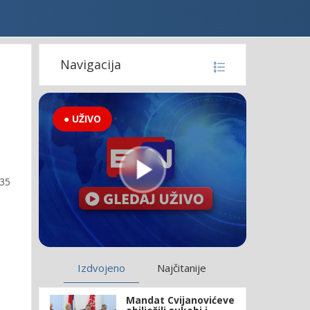
Navigacija
● UŽIVO
:35
Izdvojeno
Najčitanije
Mandat Cvijanovićeve