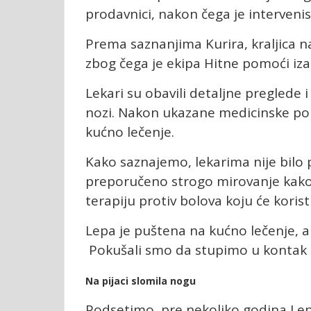
prodavnici, nakon čega je interveni
Prema saznanjima Kurira, kraljica 
zbog čega je ekipa Hitne pomoći izaš
Lekari su obavili detaljne preglede i
nozi. Nakon ukazane medicinske pom
kućno lečenje.
Kako saznajemo, lekarima nije bilo p
preporučeno strogo mirovanje kako b
terapiju protiv bolova koju će koris
Lepa je puštena na kućno lečenje, a 
Pokušali smo da stupimo u kontak sa
Na pijaci slomila nogu
Podsetimo, pre nekoliko godina Lepa