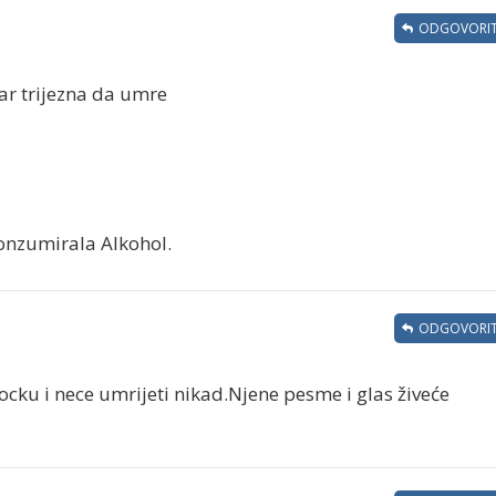
ODGOVORIT
ar trijezna da umre
konzumirala Alkohol.
ODGOVORIT
kocku i nece umrijeti nikad.Njene pesme i glas živeće