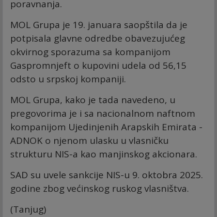
poravnanja.
MOL Grupa je 19. januara saopštila da je
potpisala glavne odredbe obavezujućeg
okvirnog sporazuma sa kompanijom
Gaspromnjeft o kupovini udela od 56,15
odsto u srpskoj kompaniji.
MOL Grupa, kako je tada navedeno, u
pregovorima je i sa nacionalnom naftnom
kompanijom Ujedinjenih Arapskih Emirata -
ADNOK o njenom ulasku u vlasničku
strukturu NIS-a kao manjinskog akcionara.
SAD su uvele sankcije NIS-u 9. oktobra 2025.
godine zbog većinskog ruskog vlasništva.
(Tanjug)