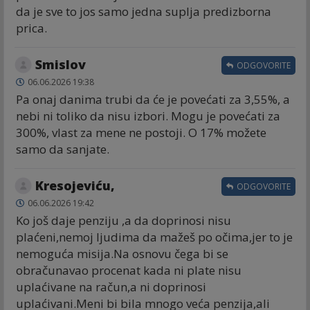
da je sve to jos samo jedna suplja predizborna
prica.
Smislov
ODGOVORITE
06.06.2026 19:38
Pa onaj danima trubi da će je povećati za 3,55%, a
nebi ni toliko da nisu izbori. Mogu je povećati za
300%, vlast za mene ne postoji. O 17% možete
samo da sanjate.
Kresojeviću,
ODGOVORITE
06.06.2026 19:42
Ko još daje penziju ,a da doprinosi nisu
plaćeni,nemoj ljudima da mažeš po očima,jer to je
nemoguća misija.Na osnovu čega bi se
obračunavao procenat kada ni plate nisu
uplaćivane na račun,a ni doprinosi
uplaćivani.Meni bi bila mnogo veća penzija,ali