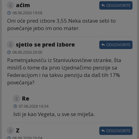
aćim
ODGOVORITE
06.06.2026 19:58
Oni oće pred izbore 3,55.Neka ostave sebi to
povećanje jebo im ono mater.
sjetio se pred izbore
ODGOVORITE
06.06.2026 20:00
Pametnjakoviću iz Stanivukovićeve stranke, šta
misliš o tome da prvo izjednačimo penzije sa
Federacijom i na takvu penziju da daš tih 17%
povećanja?
Re
07.06.2026 16:34
Isti je kao Vegeta, u sve se miješa.
Z
ODGOVORITE
06.06.2026 20:04