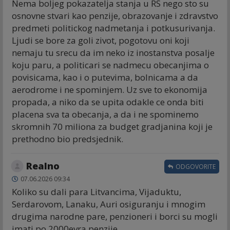
Nema boljeg pokazatelja stanja u RS nego sto su
osnovne stvari kao penzije, obrazovanje i zdravstvo
predmeti politickog nadmetanja i potkusurivanja.
Ljudi se bore za goli zivot, pogotovu oni koji
nemaju tu srecu da im neko iz inostanstva posalje
koju paru, a politicari se nadmecu obecanjima o
povisicama, kao i o putevima, bolnicama a da
aerodrome i ne spominjem. Uz sve to ekonomija
propada, a niko da se upita odakle ce onda biti
placena sva ta obecanja, a da i ne spominemo
skromnih 70 miliona za budget gradjanina koji je
prethodno bio predsjednik.
Realno
ODGOVORITE
07.06.2026 09:34
Koliko su dali para Litvancima, Vijaduktu,
Serdarovom, Lanaku, Auri osiguranju i mnogim
drugima narodne pare, penzioneri i borci su mogli
imati po 2000evra penzije.