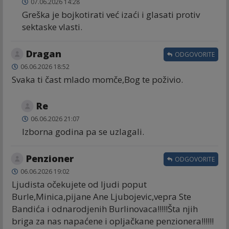
07.06.2026 14:28
Greška je bojkotirati već izaći i glasati protiv
sektaske vlasti.
Dragan
ODGOVORITE
06.06.2026 18:52
Svaka ti čast mlado momče,Bog te poživio.
Re
06.06.2026 21:07
Izborna godina pa se uzlagali.
Penzioner
ODGOVORITE
06.06.2026 19:02
Ljudista očekujete od ljudi poput
Burle,Minica,pijane Ane Ljubojevic,vepra Ste
Bandića i odnarodjenih Burlinovaca!!!!!Šta njih
briga za nas napaćene i opljačkane penzionera!!!!!!