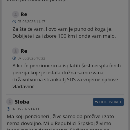
Re
07.06.2026 11:47
Za šta će vam. I ovo vam je puno od koga je.
Dobijete i za izbore 100 km i onda vam malo.
Re
07.06.2026 16:32
A ko će penzionerima isplatiti šest neisplaćenih
penzija koje je ostala dužna samozvana
državotvorna stranka tj SDS za vrijeme njihove
vladavine
Sloba
ODGOVORITE
07.06.2026 14:11
Ma koji penzioneri , žive samo da prežive i zato
nema dovoljno. Mi u Republici Srpskoj živimo