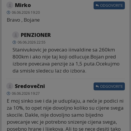
Mirko
ODGOVORITE
06.06.2026 19:20
Bravo , Bojane
PENZIONER
06.06.2026 22:55
Stanivukovic je povecao iinvaldine sa 260km
800km i ako nije taj koji odlucuje.Bojan pred
izbore povecava penzije za 1,5 puta.Ocekujmo
da smisle sledecu laz do izbora.
Sredovečni
ODGOVORITE
06.06.2026 19:27
E moj sinko sve i da je uduplaju, a neće je podici ni
za 10%, to opet nije dovoljno koliko su cijene svega
skocile. Dakle, nije dovoljno samo bijedno
povecanje vec je potrebno snizenje cijena svega,
posebno hrane i lijekova. Ali to se nece desiti tako