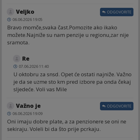
Veljko
ODGOVORITE
06.06.2026 19:05
Bravo momče,svaka čast.Pomozite ako ikako
možete.Najniže su nam penzije u regionu,zar nije
sramota.
Re
07.06.2026 11:40
U oktobru za snsd. Opet će ostati najniže. Važno
je da se uzme sto km pred izbore pa onda čekaj
sljedeće. Voli vas Mile
Važno je
ODGOVORITE
06.06.2026 19:09
Oni imaju dobre plate, a za penzionere se oni ne
sekiraju. Voleli bi da što prije pcrkaju.