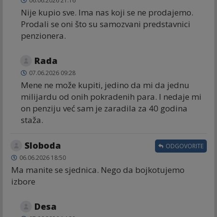
06.06.2026 21:16
Nije kupio sve. Ima nas koji se ne prodajemo.
Prodali se oni što su samozvani predstavnici
penzionera.
Rada
07.06.2026 09:28
Mene ne može kupiti, jedino da mi da jednu
milijardu od onih pokradenih para. I nedaje mi
on penziju već sam je zaradila za 40 godina
staža.
Sloboda
ODGOVORITE
06.06.2026 18:50
Ma manite se sjednica. Nego da bojkotujemo
izbore
Desa