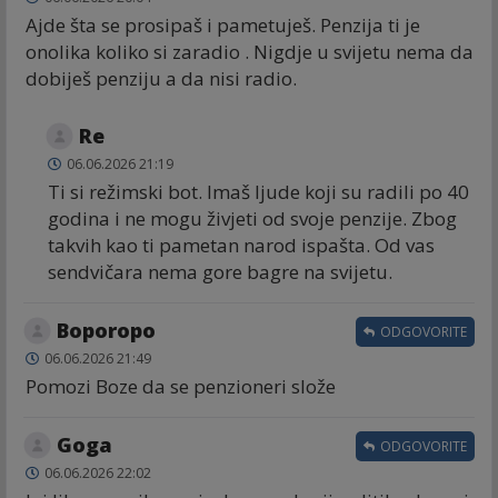
Ajde šta se prosipaš i pametuješ. Penzija ti je
onolika koliko si zaradio . Nigdje u svijetu nema da
dobiješ penziju a da nisi radio.
Re
06.06.2026 21:19
Ti si režimski bot. Imaš ljude koji su radili po 40
godina i ne mogu živjeti od svoje penzije. Zbog
takvih kao ti pametan narod ispašta. Od vas
sendvičara nema gore bagre na svijetu.
Boporopo
ODGOVORITE
06.06.2026 21:49
Pomozi Boze da se penzioneri slože
Goga
ODGOVORITE
06.06.2026 22:02