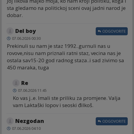
Joj likova majko moja, ko nam kroji politiku, koga i
sta gledamo na politickoj sceni ovaj jadni narod je
dobar.
Del boy
ODGOVORITE
07.06.2026 00:30
Prekinuli su nam je staz 1992..gurnuli nas u
rovove,nisu nam priznali ratni staz, vecina nas je
ostala sav15-20 god radnog staza..i sad zivimo sa
450 maraka, tuga
Re
07.06.2026 11:45
Ko vas j..e. Imali ste priliku za promjene. Valja
vam Laktaški lopov i seoski đilkoš.
Nezgodan
ODGOVORITE
07.06.2026 04:10