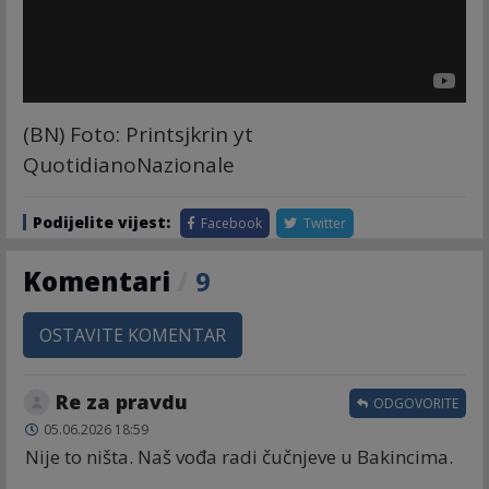
(BN) Foto: Printsjkrin yt
QuotidianoNazionale
Podijelite vijest:
Facebook
Twitter
Komentari
/
9
OSTAVITE KOMENTAR
Re za pravdu
ODGOVORITE
05.06.2026 18:59
Nije to ništa. Naš vođa radi čučnjeve u Bakincima.