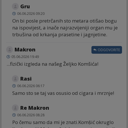
Gru
06.06.2026 09:20
On bi posle pretrčanih sto metara otišao bogu
na ispovijest, a inače najrazvijeniji organ mu je
trbušina od krkanja prasetine i jagnjetine.
Makron
ODGOVORITE
05.06.2026 19:49
...fizički izgleda na našeg Željko Komšića!
Rasi
06.06.2026 06:17
Samo sto se taj vas osusio od cigara i mrznje!
Re Makron
06.06.2026 08:28
Po čemu samo da mi je znati.Komṣ̌ić okruglo