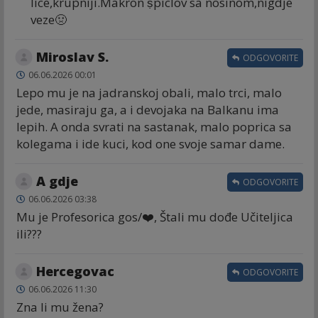
lice,krupniji.Makron ṣ̌piclov sa nosinom,nigdje
veze🤢
Miroslav S.
ODGOVORITE
06.06.2026 00:01
Lepo mu je na jadranskoj obali, malo trci, malo
jede, masiraju ga, a i devojaka na Balkanu ima
lepih. A onda svrati na sastanak, malo poprica sa
kolegama i ide kuci, kod one svoje samar dame.
A gdje
ODGOVORITE
06.06.2026 03:38
Mu je Profesorica gos/❤️, Štali mu dođe Učiteljica
ili???
Hercegovac
ODGOVORITE
06.06.2026 11:30
Zna li mu žena?