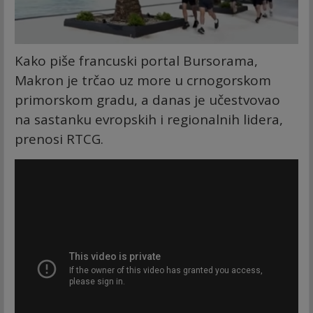
Kako piše francuski portal Bursorama,
Makron je trčao uz more u crnogorskom
primorskom gradu, a danas je učestvovao
na sastanku evropskih i regionalnih lidera,
prenosi RTCG.