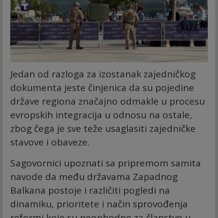
Jedan od razloga za izostanak zajedničkog
dokumenta jeste činjenica da su pojedine
države regiona značajno odmakle u procesu
evropskih integracija u odnosu na ostale,
zbog čega je sve teže usaglasiti zajedničke
stavove i obaveze.
Sagovornici upoznati sa pripremom samita
navode da među državama Zapadnog
Balkana postoje i različiti pogledi na
dinamiku, prioritete i način sprovođenja
reformi koje su neophodne za članstvo u