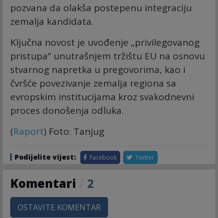
pozvana da olakša postepenu integraciju
zemalja kandidata.
Ključna novost je uvođenje „privilegovanog
pristupa“ unutrašnjem tržištu EU na osnovu
stvarnog napretka u pregovorima, kao i
čvršće povezivanje zemalja regiona sa
evropskim institucijama kroz svakodnevni
proces donošenja odluka.
(
Raport
) Foto: Tanjug
Podijelite vijest:
Facebook
Twitter
Komentari
/
2
OSTAVITE KOMENTAR