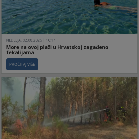
NEDELJA, 02.08.2026 | 10:14
More na ovoj plaži u Hrvatskoj zagađeno
fekalijama
PROČITAJ VIŠE