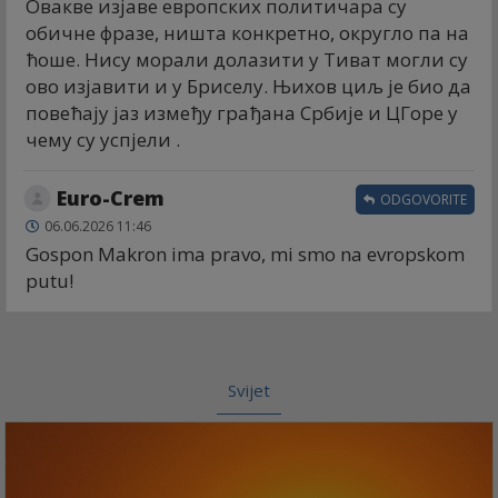
Овакве изјаве европских политичара су
обичне фразе, ништа конкретно, округло па на
ћоше. Нису морали долазити у Тиват могли су
ово изјавити и у Бриселу. Њихов циљ је био да
повећају јаз између грађана Србије и ЦГоре у
чему су успјели .
Euro-Crem
ODGOVORITE
06.06.2026 11:46
Gospon Makron ima pravo, mi smo na evropskom
putu!
Svijet