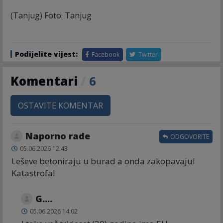
(Tanjug) Foto: Tanjug
Podijelite vijest:
Facebook
Twitter
Komentari
/
6
OSTAVITE KOMENTAR
Naporno rade
ODGOVORITE
05.06.2026 12:43
Leševe betoniraju u burad a onda zakopavaju!
Katastrofa!
G....
05.06.2026 14:02