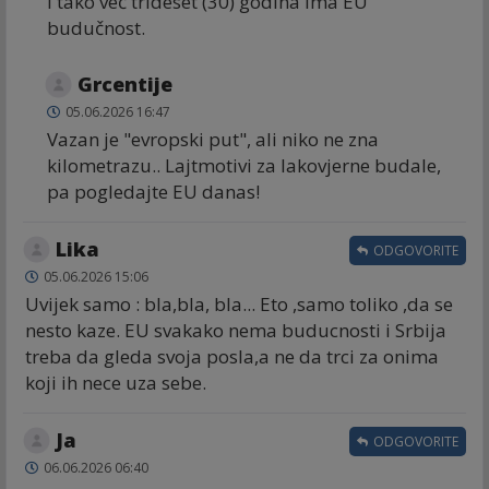
I tako več trideset (30) godina ima EU
budučnost.
Grcentije
05.06.2026 16:47
Vazan je "evropski put", ali niko ne zna
kilometrazu.. Lajtmotivi za lakovjerne budale,
pa pogledajte EU danas!
Lika
ODGOVORITE
05.06.2026 15:06
Uvijek samo : bla,bla, bla... Eto ,samo toliko ,da se
nesto kaze. EU svakako nema buducnosti i Srbija
treba da gleda svoja posla,a ne da trci za onima
koji ih nece uza sebe.
Ја
ODGOVORITE
06.06.2026 06:40