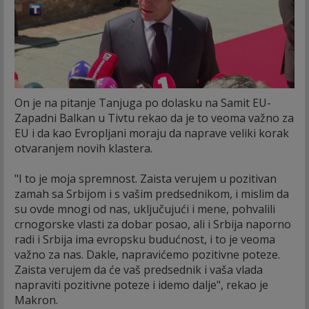
On je na pitanje Tanjuga po dolasku na Samit EU-
Zapadni Balkan u Tivtu rekao da je to veoma važno za
EU i da kao Evropljani moraju da naprave veliki korak
otvaranjem novih klastera.
"I to je moja spremnost. Zaista verujem u pozitivan
zamah sa Srbijom i s vašim predsednikom, i mislim da
su ovde mnogi od nas, uključujući i mene, pohvalili
crnogorske vlasti za dobar posao, ali i Srbija naporno
radi i Srbija ima evropsku budućnost, i to je veoma
važno za nas. Dakle, napravićemo pozitivne poteze.
Zaista verujem da će vaš predsednik i vaša vlada
napraviti pozitivne poteze i idemo dalje", rekao je
Makron.