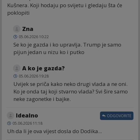
Kušnera. Koji hodaju po svijetu i gledaju šta će
poklopiti
Zna
05.06.2026 10:22
Se ko je gazda i ko upravlja. Trump je samo
pijun jedan u nizu ko i putko
A ko je gazda?
05.06.2026 19:28
Uvijek se priča kako neko drugi vlada a ne oni.
Ko je onda taj koji stvarno vlada? Svi šire samo
neke zagonetke i bajke.
Idealno
ODGOVORITE
05.06.2026 11:18
Uh da li je ova vijest dosla do Dodika...