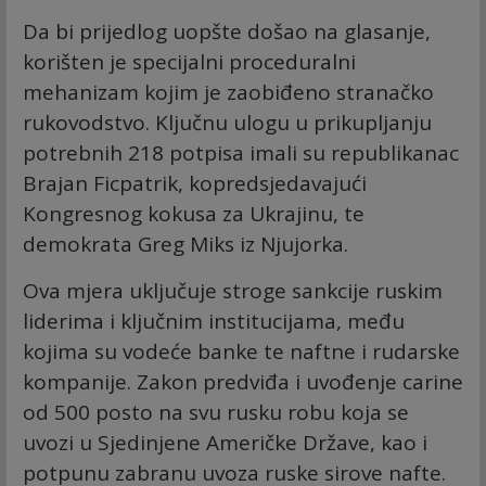
Da bi prijedlog uopšte došao na glasanje,
korišten je specijalni proceduralni
mehanizam kojim je zaobiđeno stranačko
rukovodstvo. Ključnu ulogu u prikupljanju
potrebnih 218 potpisa imali su republikanac
Brajan Ficpatrik, kopredsjedavajući
Kongresnog kokusa za Ukrajinu, te
demokrata Greg Miks iz Njujorka.
Ova mjera uključuje stroge sankcije ruskim
liderima i ključnim institucijama, među
kojima su vodeće banke te naftne i rudarske
kompanije. Zakon predviđa i uvođenje carine
od 500 posto na svu rusku robu koja se
uvozi u Sjedinjene Američke Države, kao i
potpunu zabranu uvoza ruske sirove nafte.