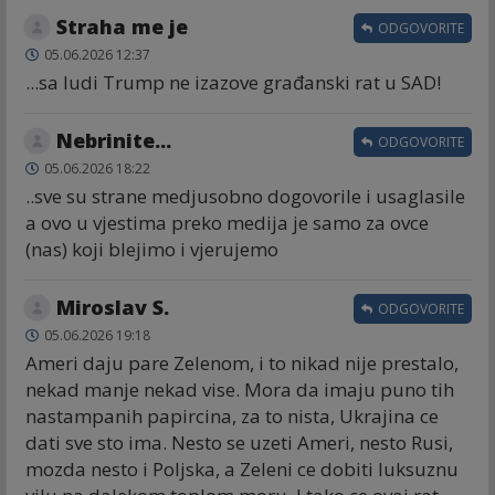
Straha me je
ODGOVORITE
05.06.2026 12:37
...sa ludi Trump ne izazove građanski rat u SAD!
Nebrinite...
ODGOVORITE
05.06.2026 18:22
..sve su strane medjusobno dogovorile i usaglasile
a ovo u vjestima preko medija je samo za ovce
(nas) koji blejimo i vjerujemo
Miroslav S.
ODGOVORITE
05.06.2026 19:18
Ameri daju pare Zelenom, i to nikad nije prestalo,
nekad manje nekad vise. Mora da imaju puno tih
nastampanih papircina, za to nista, Ukrajina ce
dati sve sto ima. Nesto se uzeti Ameri, nesto Rusi,
mozda nesto i Poljska, a Zeleni ce dobiti luksuznu