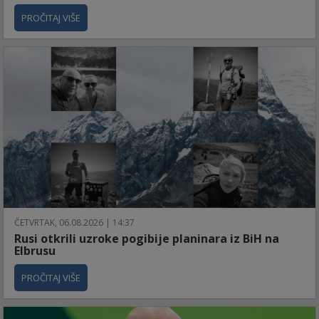
PROČITAJ VIŠE
ČETVRTAK, 06.08.2026 | 14:37
Rusi otkrili uzroke pogibije planinara iz BiH na
Elbrusu
PROČITAJ VIŠE