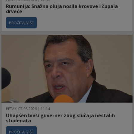
Rumunija: Snažna oluja nosila krovove i čupala
drveće
PROČITAJ VIŠE
PETAK, 07.08.2026 | 11:14
Uhapšen bivši guverner zbog slučaja nestalih
studenata
PROČITAJ VIŠE