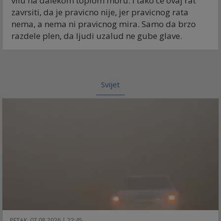
vilu na dalekom toplom moru. I tako ce ovaj rat
zavrsiti, da je pravicno nije, jer pravicnog rata
nema, a nema ni pravicnog mira. Samo da brzo
razdele plen, da ljudi uzalud ne gube glave.
Svijet
PETAK, 07.08.2026 | 22:45