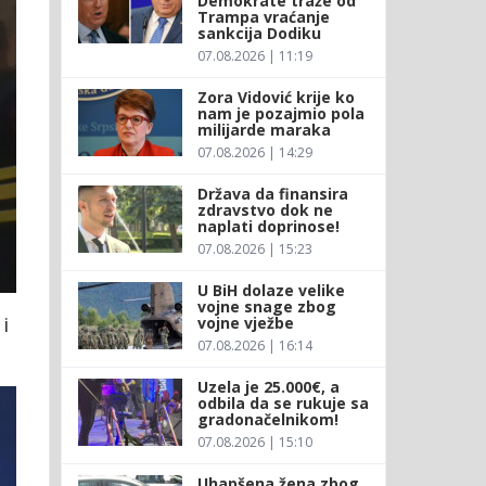
Demokrate traže od
Trampa vraćanje
sankcija Dodiku
07.08.2026 | 11:19
Zora Vidović krije ko
nam je pozajmio pola
milijarde maraka
07.08.2026 | 14:29
Država da finansira
zdravstvo dok ne
naplati doprinose!
07.08.2026 | 15:23
U BiH dolaze velike
vojne snage zbog
i
vojne vježbe
07.08.2026 | 16:14
Uzela je 25.000€, a
odbila da se rukuje sa
gradonačelnikom!
07.08.2026 | 15:10
Uhapšena žena zbog