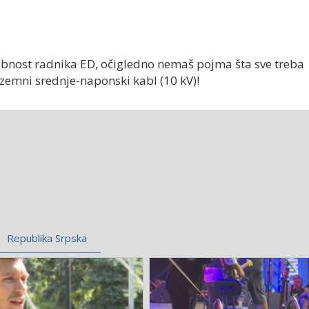
bnost radnika ED, očigledno nemaš pojma šta sve treba
dzemni srednje-naponski kabl (10 kV)!
Republika Srpska