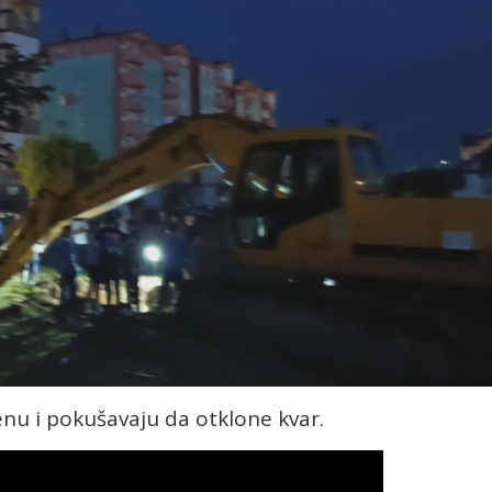
renu i pokušavaju da otklone kvar.