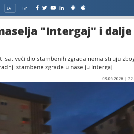
LAT
ЋР
 naselja "Intergaj" i dalje
šesti sat veći dio stambenih zgrada nema struju zbo
adnji stambene zgrade u naselju Intergaj.
03.06.2026 | 22