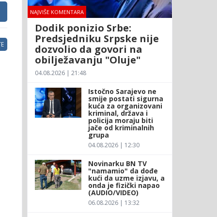
NAJVIŠE KOMENTARA
Dodik ponizio Srbe:
Predsjedniku Srpske nije
E
dozvolio da govori na
obilježavanju "Oluje"
04.08.2026 | 21:48
Istočno Sarajevo ne
smije postati sigurna
kuća za organizovani
kriminal, država i
policija moraju biti
jače od kriminalnih
grupa
04.08.2026 | 12:30
Novinarku BN TV
"namamio" da dođe
kući da uzme izjavu, a
onda je fizički napao
(AUDIO/VIDEO)
06.08.2026 | 13:32