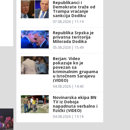
Republikanci i
Demokrate traže od
Trampa vraćanje
sankcija Dodiku
07.08.2026 | 11:19
Republika Srpska je
privatna teritorija
Milorada Dodika
05.08.2026 | 15:49
Berjan: Video
pokazuje ko je
povezan sa
kriminalnim grupama
u Istočnom Sarajevu
(VIDEO)
04.08.2026 | 14:40
Novinarska ekipa BN
TV iz Doboja
napadnuta verbalno i
fizički (VIDEO)
04.08.2026 | 13:18