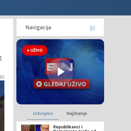
Navigacija
● UŽIVO
g
:02
Izdvojeno
Najčitanije
Republikanci i