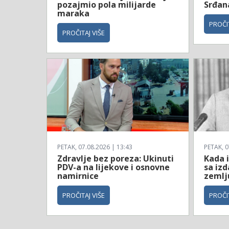
pozajmio pola milijarde
Srđan
maraka
PROČIT
PROČITAJ VIŠE
PETAK, 07.08.2026 | 13:43
PETAK, 0
Zdravlje bez poreza: Ukinuti
Kada 
PDV-a na lijekove i osnovne
sa iz
namirnice
zemlj
PROČITAJ VIŠE
PROČIT