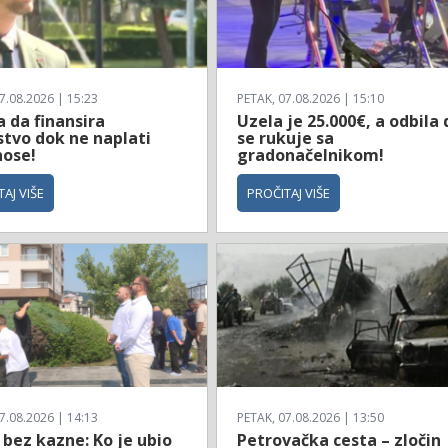
7.08.2026 | 15:23
PETAK, 07.08.2026 | 15:10
 da finansira
Uzela je 25.000€, a odbila 
stvo dok ne naplati
se rukuje sa
nose!
gradonačelnikom!
AJ VIŠE
PROČITAJ VIŠE
7.08.2026 | 14:13
PETAK, 07.08.2026 | 13:50
 bez kazne: Ko je ubio
Petrovačka cesta – zločin