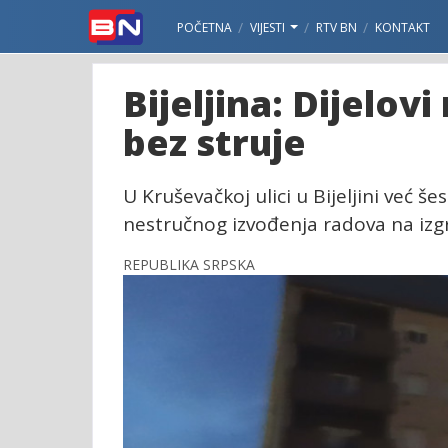
POČETNA
VIJESTI
RTV BN
KONTAKT
Bijeljina: Dijelovi
bez struje
U Kruševačkoj ulici u Bijeljini već 
nestručnog izvođenja radova na izgr
REPUBLIKA SRPSKA