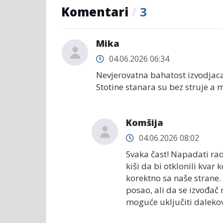
Komentari
/
3
Mika
04.06.2026 06:34
Nevjerovatna bahatost izvodjaca
Stotine stanara su bez struje a
Komšija
04.06.2026 08:02
Svaka čast! Napadati radn
kiši da bi otklonili kvar 
korektno sa naše strane. 
posao, ali da se izvođač 
moguće uključiti daleko