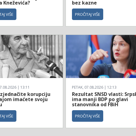
a Kneževića?
bez kazne
AJ VIŠE
PROČITAJ VIŠE
7.08.2026 | 13:11
PETAK, 07.08.2026 | 12:13
izjednačite korupciju
Rezultat SNSD vlasti: Srp
dajom imaćete svoju
ima manji BDP po glavi
u
stanovnika od FBiH
AJ VIŠE
PROČITAJ VIŠE