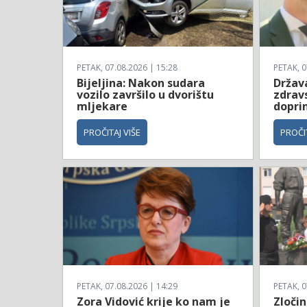
PETAK, 07.08.2026 | 15:28
PETAK, 0
Bijeljina: Nakon sudara
Država
vozilo završilo u dvorištu
zdrav
mljekare
dopri
PROČITAJ VIŠE
PROČIT
PETAK, 07.08.2026 | 14:29
PETAK, 0
Zora Vidović krije ko nam je
Zločin