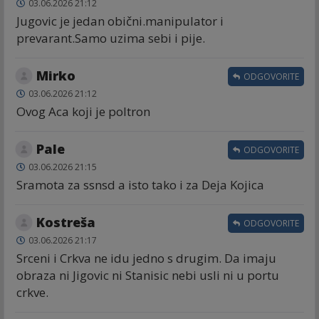
03.06.2026 21:12
Jugovic je jedan obični.manipulator i
prevarant.Samo uzima sebi i pije.
Mirko
ODGOVORITE
03.06.2026 21:12
Ovog Aca koji je poltron
Pale
ODGOVORITE
03.06.2026 21:15
Sramota za ssnsd a isto tako i za Deja Kojica
Kostreša
ODGOVORITE
03.06.2026 21:17
Srceni i Crkva ne idu jedno s drugim. Da imaju
obraza ni Jigovic ni Stanisic nebi usli ni u portu
crkve.