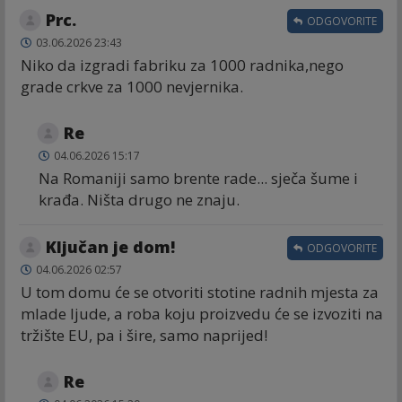
Prc.
ODGOVORITE
03.06.2026 23:43
Niko da izgradi fabriku za 1000 radnika,nego
grade crkve za 1000 nevjernika.
Re
04.06.2026 15:17
Na Romaniji samo brente rade... sječa šume i
krađa. Ništa drugo ne znaju.
Ključan je dom!
ODGOVORITE
04.06.2026 02:57
U tom domu će se otvoriti stotine radnih mjesta za
mlade ljude, a roba koju proizvedu će se izvoziti na
tržište EU, pa i šire, samo naprijed!
Re