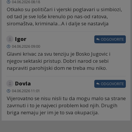
04.06.2026 08:18
Otkako su političari i vjerski poglavari u simbiozi,
od tad je sve loše krenulo po nas-od ratova,
siromaštva, kriminala...A i dalje se nastavlja
Igor
ODGOVORITE
04.06.2026 09:00
Glavni krivac za svu tenziju je Bosko Jugovic i
njegov sektaski pristup. Dobri narod ce sebi
napraviti parohijski dom ne treba mu niko.
Dovla
ODGOVORITE
04.06.2026 11:01
Vijerovatno se nisu nisli tu da mogu malo sa strane
zavrnuti i to je najveci problem kod njih. Drugih
briga nemaju jer im je to sva okupacija.