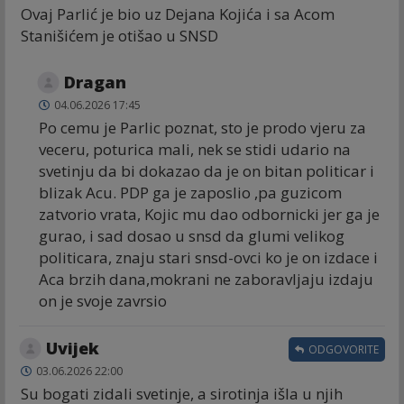
Ovaj Parlić je bio uz Dejana Kojića i sa Acom
Stanišićem je otišao u SNSD
Dragan
04.06.2026 17:45
Po cemu je Parlic poznat, sto je prodo vjeru za
veceru, poturica mali, nek se stidi udario na
svetinju da bi dokazao da je on bitan politicar i
blizak Acu. PDP ga je zaposlio ,pa guzicom
zatvorio vrata, Kojic mu dao odbornicki jer ga je
gurao, i sad dosao u snsd da glumi velikog
politicara, znaju stari snsd-ovci ko je on izdace i
Aca brzih dana,mokrani ne zaboravljaju izdaju
on je svoje zavrsio
Uvijek
ODGOVORITE
03.06.2026 22:00
Su bogati zidali svetinje, a sirotinja išla u njih