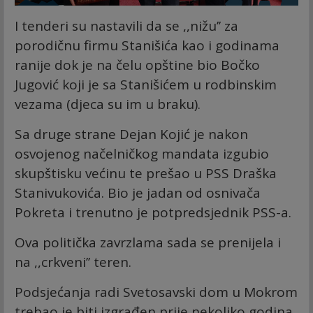
I tenderi su nastavili da se ,,nižu’’ za
porodičnu firmu Stanišića kao i godinama
ranije dok je na čelu opštine bio Bočko
Jugović koji je sa Stanišićem u rodbinskim
vezama (djeca su im u braku).
Sa druge strane Dejan Kojić je nakon
osvojenog načelničkog mandata izgubio
skupštisku većinu te prešao u PSS Draška
Stanivukovića. Bio je jadan od osnivača
Pokreta i trenutno je potpredsjednik PSS-a.
Ova politička zavrzlama sada se prenijela i
na ,,crkveni’’ teren.
Podsjećanja radi Svetosavski dom u Mokrom
trebao je biti izgrađen prije nekoliko godina,