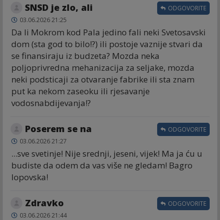
SNSD je zlo, ali
ODGOVORITE
03.06.2026 21:25
Da li Mokrom kod Pala jedino fali neki Svetosavski
dom (sta god to bilo!?) ili postoje vaznije stvari da
se finansiraju iz budzeta? Mozda neka
poljoprivredna mehanizacija za seljake, mozda
neki podsticaji za otvaranje fabrike ili sta znam
put ka nekom zaseoku ili rjesavanje
vodosnabdijevanja!?
Poserem se na
ODGOVORITE
03.06.2026 21:27
...sve svetinje! Nije srednji, jeseni, vijek! Ma ja ću u
budiste da odem da vas više ne gledam! Bagro
lopovska!
Zdravko
ODGOVORITE
03.06.2026 21:44