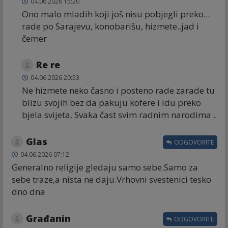
04.06.2026 15:20
Ono malo mladih koji još nisu pobjegli preko...
rade po Sarajevu, konobarišu, hizmete..jad i
čemer
Re re
04.06.2026 20:53
Ne hizmete neko časno i posteno rade zarade tu
blizu svojih bez da pakuju kofere i idu preko
bjela svijeta. Svaka čast svim radnim narodima .
Glas
ODGOVORITE
04.06.2026 07:12
Generalno religije gledaju samo sebe.Samo za
sebe traze,a nista ne daju.Vrhovni svestenici tesko
dno dna
Građanin
ODGOVORITE