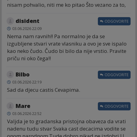
nisam pohvalio, niti me ko pitao Što vezano za to,
disident
ODGOVORITE
03.06.2026 22:09
Nema nam ravnih!! Pa normalno je da se
izgubljene stvari vrate vlasniku a ovo je sve ispalo
kao neko čudo. Čudo bi bilo da nije vrstio. Pravite
priču ni oko čega!!
Bilbo
ODGOVORITE
03.06.2026 22:19
Sad da djecu castis Cevapima.
Mare
ODGOVORITE
03.06.2026 22:52
Valjda je to gradanska pristojna obaveza da vrati
nadenu tudu stvar Svaka cast decacima vodite se
onom narodnom Tude dobro nikad ne izdobri.U