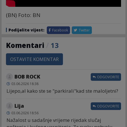
(BN) Foto: BN
Podijelite vijest:
Facebook
Twitter
Komentari
/
13
OSTAVITE KOMENTAR
BOB ROCK
ODGOVORITE
03.06.2026 18:38
Lijepo,al kako ste se "parkirali"kad ste maloljetni?
Lija
ODGOVORITE
03.06.2026 18:56
Nažalost u sadašnje vrijeme rijedak slučaj
poštenja i kućnog vaspitanja. Za svaku pohvalu.