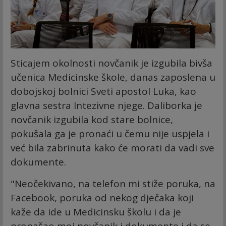
Sticajem okolnosti novčanik je izgubila bivša
učenica Medicinske škole, danas zaposlena u
dobojskoj bolnici Sveti apostol Luka, kao
glavna sestra Intezivne njege. Daliborka je
novčanik izgubila kod stare bolnice,
pokušala ga je pronaći u čemu nije uspjela i
već bila zabrinuta kako će morati da vadi sve
dokumente.
"Neočekivano, na telefon mi stiže poruka, na
Facebook, poruka od nekog dječaka koji
kaže da ide u Medicinsku školu i da je
pronašao moj novčanik i dokumente i da se