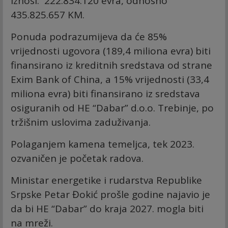
iznosi: 222.834.120 evra, odnosno
435.825.657 KM.
Ponuda podrazumijeva da će 85%
vrijednosti ugovora (189,4 miliona evra) biti
finansirano iz kreditnih sredstava od strane
Exim Bank of China, a 15% vrijednosti (33,4
miliona evra) biti finansirano iz sredstava
osiguranih od HE “Dabar” d.o.o. Trebinje, po
tržišnim uslovima zaduživanja.
Polaganjem kamena temeljca, tek 2023.
ozvaničen je početak radova.
Ministar energetike i rudarstva Republike
Srpske Petar Đokić prošle godine najavio je
da bi HE “Dabar” do kraja 2027. mogla biti
na mreži.