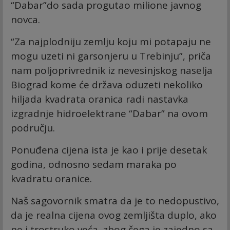
“Dabar”do sada progutao milione javnog
novca.
“Za najplodniju zemlju koju mi potapaju ne
mogu uzeti ni garsonjeru u Trebinju”, priča
nam poljoprivrednik iz nevesinjskog naselja
Biograd kome će država oduzeti nekoliko
hiljada kvadrata oranica radi nastavka
izgradnje hidroelektrane “Dabar” na ovom
području.
Ponuđena cijena ista je kao i prije desetak
godina, odnosno sedam maraka po
kvadratu oranice.
Naš sagovornik smatra da je to nedopustivo,
da je realna cijena ovog zemljišta duplo, ako
ne i trostruko veća, zbog čega je zajedno sa