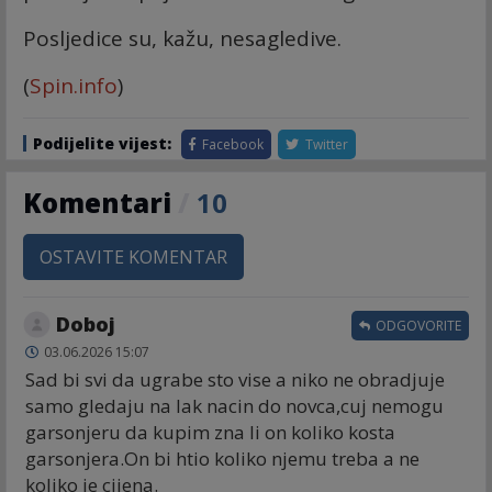
Posljedice su, kažu, nesagledive.
(
Spin.info
)
Podijelite vijest:
Facebook
Twitter
Komentari
/
10
OSTAVITE KOMENTAR
Doboj
ODGOVORITE
03.06.2026 15:07
Sad bi svi da ugrabe sto vise a niko ne obradjuje
samo gledaju na lak nacin do novca,cuj nemogu
garsonjeru da kupim zna li on koliko kosta
garsonjera.On bi htio koliko njemu treba a ne
koliko je cijena.