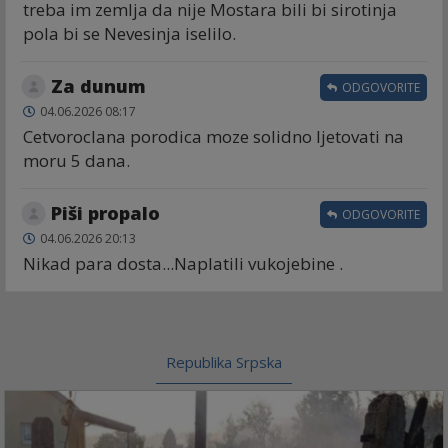
treba im zemlja da nije Mostara bili bi sirotinja
pola bi se Nevesinja iselilo.
Za dunum
ODGOVORITE
04.06.2026 08:17
Cetvoroclana porodica moze solidno ljetovati na
moru 5 dana.
Piši propalo
ODGOVORITE
04.06.2026 20:13
Nikad para dosta...Naplatili vukojebine .
Republika Srpska