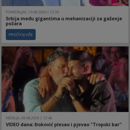
PONEDELJAK, 10.08.2026 | 12:30
Srbija među gigantima u mehanizaciji za gašenje
požara
PROČITAJ VIŠE
NEDELJA, 09.08.2026 | 12:48
VIDEO dana: Đoković plesao i pjevao "Tropski bar"