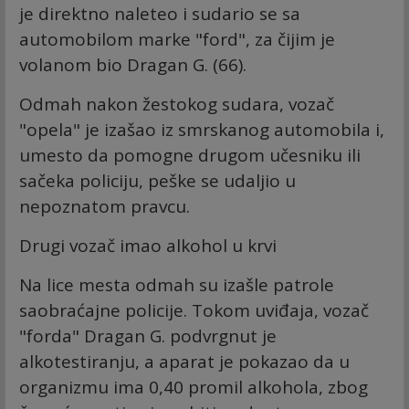
je direktno naleteo i sudario se sa
automobilom marke "ford", za čijim je
volanom bio Dragan G. (66).
Odmah nakon žestokog sudara, vozač
"opela" je izašao iz smrskanog automobila i,
umesto da pomogne drugom učesniku ili
sačeka policiju, peške se udaljio u
nepoznatom pravcu.
Drugi vozač imao alkohol u krvi
Na lice mesta odmah su izašle patrole
saobraćajne policije. Tokom uviđaja, vozač
"forda" Dragan G. podvrgnut je
alkotestiranju, a aparat je pokazao da u
organizmu ima 0,40 promil alkohola, zbog