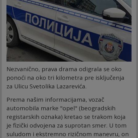
Nezvanično, prava drama odigrala se oko
ponoći na oko tri kilometra pre isključenja
za Ulicu Svetolika Lazarevića.
Prema našim informacijama, vozač
automobila marke "opel" (beogradskih
registarskih oznaka) kretao se trakom koja
je fizički odvojena za suprotan smer. U tom
suludom i ekstremno rizičnom manevru, on