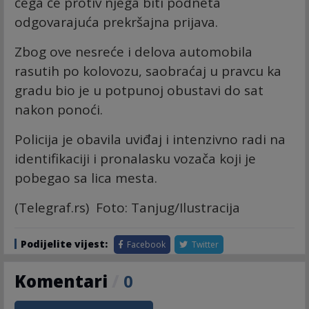
čega će protiv njega biti podneta
odgovarajuća prekršajna prijava.
Zbog ove nesreće i delova automobila
rasutih po kolovozu, saobraćaj u pravcu ka
gradu bio je u potpunoj obustavi do sat
nakon ponoći.
Policija je obavila uviđaj i intenzivno radi na
identifikaciji i pronalasku vozača koji je
pobegao sa lica mesta.
(Telegraf.rs) Foto: Tanjug/Ilustracija
Podijelite vijest:
Facebook
Twitter
Komentari
/
0