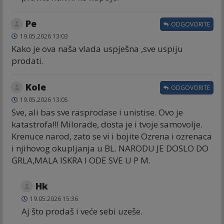
Ре
ODGOVORITE
19.05.2026 13:03
Kako je ova naša vlada uspješna ,sve uspiju
prodati.
Kole
ODGOVORITE
19.05.2026 13:05
Sve, ali bas sve rasprodase i unistise. Ovo je
katastrofa!!! Milorade, dosta je i tvoje samovolje.
Krenuce narod, zato se vi i bojite Ozrena i ozrenaca
i njihovog okupljanja u BL. NARODU JE DOSLO DO
GRLA,MALA ISKRA I ODE SVE U P M.
Hk
19.05.2026 15:36
Aj što prodaš i veće sebi uzeše.