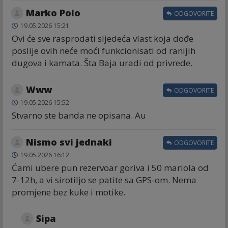
Marko Polo
ODGOVORITE
19.05.2026 15:21
Ovi će sve rasprodati sljedeća vlast koja dođe
poslije ovih neće moći funkcionisati od ranijih
dugova i kamata. Šta Baja uradi od privrede.
Www
ODGOVORITE
19.05.2026 15:52
Stvarno ste banda ne opisana. Au
Nismo svi jednaki
ODGOVORITE
19.05.2026 16:12
Ćami ubere pun rezervoar goriva i 50 mariola od
7-12h, a vi sirotiljo se patite sa GPS-om. Nema
promjene bez kuke i motike.
Sipa