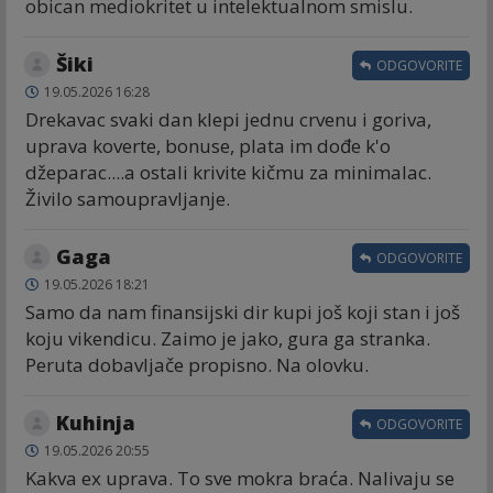
obican mediokritet u intelektualnom smislu.
Šiki
ODGOVORITE
19.05.2026 16:28
Drekavac svaki dan klepi jednu crvenu i goriva,
uprava koverte, bonuse, plata im dođe k'o
džeparac....a ostali krivite kičmu za minimalac.
Živilo samoupravljanje.
Gaga
ODGOVORITE
19.05.2026 18:21
Samo da nam finansijski dir kupi još koji stan i još
koju vikendicu. Zaimo je jako, gura ga stranka.
Peruta dobavljače propisno. Na olovku.
Kuhinja
ODGOVORITE
19.05.2026 20:55
Kakva ex uprava. To sve mokra braća. Nalivaju se