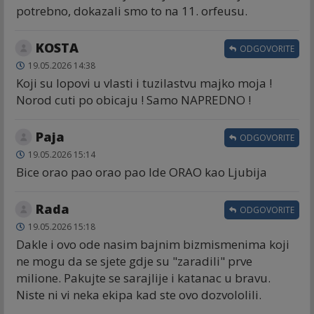
potrebno, dokazali smo to na 11. orfeusu.
KOSTA
ODGOVORITE
19.05.2026 14:38
Koji su lopovi u vlasti i tuzilastvu majko moja !
Norod cuti po obicaju ! Samo NAPREDNO !
Paja
ODGOVORITE
19.05.2026 15:14
Bice orao pao orao pao Ide ORAO kao Ljubija
Rada
ODGOVORITE
19.05.2026 15:18
Dakle i ovo ode nasim bajnim bizmismenima koji
ne mogu da se sjete gdje su "zaradili" prve
milione. Pakujte se sarajlije i katanac u bravu.
Niste ni vi neka ekipa kad ste ovo dozvololili.