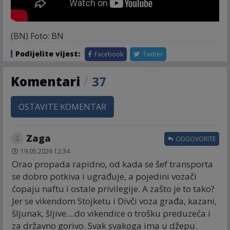
(BN) Foto: BN
Podijelite vijest:
Facebook
Twitter
Komentari
/
37
OSTAVITE KOMENTAR
Zaga
ODGOVORITE
19.05.2026 12:34
Orao propada rapidno, od kada se šef transporta
se dobro potkiva i ugrađuje, a pojedini vozači
ćopaju naftu i ostale privilegije. A zašto je to tako?
Jer se vikendom Stojketu i Divči voza građa, kazani,
šljunak, šljive....do vikendice o trošku preduzeća i
za državno gorivo. Svak svakoga ima u džepu.