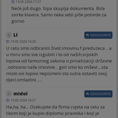
19.05.2026 17:27
Neće još dugo. Sipa skuplja dokumenta. Biće
svirke klavira. Samo neka sebi piše potvrde za
gorivo
Ll
ODGOVORITE
19.05.2026 16:20
U ratu smo odbranili život.imovinu.f.preduzeca .. a
u miru smo sve izgubili i to od naših.srpskih
lopova.od famoznog zakona o privatizaciji državne
..odnosno naše imovine... goli smo ko miševi....sta
misle ovi lopovi nepismeni sta sutra ostaviti ovoj
djeci.omladini......
midol
ODGOVORITE
19.05.2026 16:27
Ha,ha, ha... Ocekujete da firma cvjeta na celu sa
likom koji je kupio diplomu pravnika i koji je