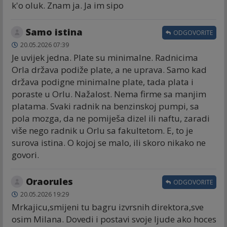
k'o oluk. Znam ja. Ja im sipo
Samo istina
ODGOVORITE
20.05.2026 07:39
Je uvijek jedna. Plate su minimalne. Radnicima
Orla država podiže plate, a ne uprava. Samo kad
država podigne minimalne plate, tada plata i
poraste u Orlu. Nažalost. Nema firme sa manjim
platama. Svaki radnik na benzinskoj pumpi, sa
pola mozga, da ne pomiješa dizel ili naftu, zaradi
više nego radnik u Orlu sa fakultetom. E, to je
surova istina. O kojoj se malo, ili skoro nikako ne
govori.
Oraorules
ODGOVORITE
20.05.2026 19:29
Mrkajicu,smijeni tu bagru izvrsnih direktora,sve
osim Milana. Dovedi i postavi svoje ljude ako hoces