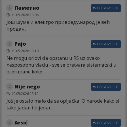
Паметно
ODGOVORITE
19.05.2026 13:06
Још шуме и електро привреду,народ је већ
продан.
Pajo
ODGOVORITE
19.05.2026 13:10
Ne mogu orlovi da opstanu u RS uz ovako
nesposobnu vladu - sve se pretvara sistematski u
ocerupane koke..
Nije nego
ODGOVORITE
19.05.2026 13:12
Još je ostalo malo da se opljačka. O narode kako si
tako jadan i bijedan.
Arsić
ODGOVORITE