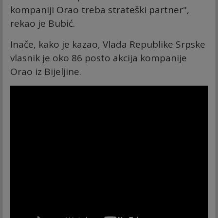
kompaniji Orao treba strateški partner",
rekao je Bubić.
Inače, kako je kazao, Vlada Republike Srpske
vlasnik je oko 86 posto akcija kompanije
Orao iz Bijeljine.