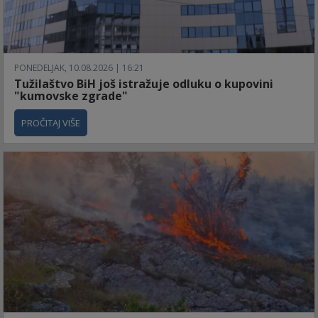
PONEDELJAK, 10.08.2026 | 16:21
Tužilaštvo BiH još istražuje odluku o kupovini
"kumovske zgrade"
PROČITAJ VIŠE