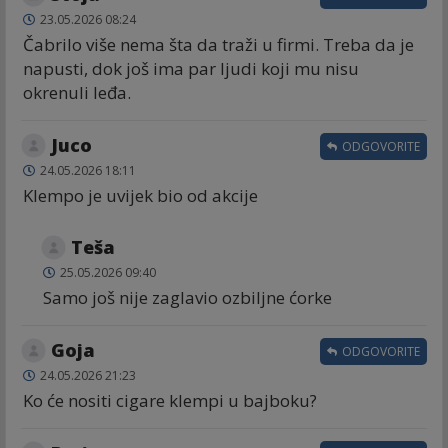
23.05.2026 08:24
Čabrilo više nema šta da traži u firmi. Treba da je
napusti, dok još ima par ljudi koji mu nisu
okrenuli leđa.
Juco
ODGOVORITE
24.05.2026 18:11
Klempo je uvijek bio od akcije
Teša
25.05.2026 09:40
Samo još nije zaglavio ozbiljne ćorke
Goja
ODGOVORITE
24.05.2026 21:23
Ko će nositi cigare klempi u bajboku?