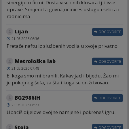
sinergiju u firmi. Dosta vise onih klosara tj bivse
uprave. Smijeni ta govna,ucinices uslugu i sebi a i
radnicima .
Lijan
ODGOVORITE
21.05.2026 06:36
Pretače naftu iz službenih vozila u xvoje privatno
Metrološka lab
ODGOVORITE
21.05.2026 07:48
E, koga smo mi branili. Kakav jad i bijedu. Žao mi
je pokojnog šefa, za šta i koga se on žrtvovao.
BG2986IH
ODGOVORITE
23.05.2026 08:23
Ubaciš dijelove dvojne namjene i pokreneš igru.
Stoja
ODGOVORITE