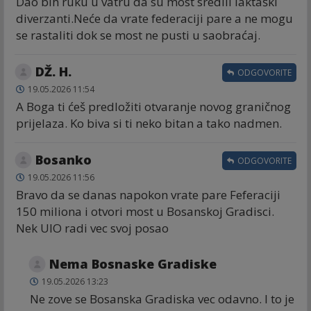
Dao bih ruku u vatru da su most sredili laktaški
diverzanti.Neće da vrate federaciji pare a ne mogu
se rastaliti dok se most ne pusti u saobraćaj.
DŽ. H.
ODGOVORITE
19.05.2026 11:54
A Boga ti ćeš predložiti otvaranje novog graničnog
prijelaza. Ko biva si ti neko bitan a tako nadmen.
Bosanko
ODGOVORITE
19.05.2026 11:56
Bravo da se danas napokon vrate pare Feferaciji
150 miliona i otvori most u Bosanskoj Gradisci.
Nek UIO radi vec svoj posao
Nema Bosnaske Gradiske
19.05.2026 13:23
Ne zove se Bosanska Gradiska vec odavno. I to je