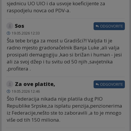
sjednicu UO UIO i da usvoje koeficijente za
raspodjelu novca od PDV-a.
Sos
ODGOVORITE
19.05.2026 12:33
Šta tebe briga za most u Gradišci?! Valjda ti je
radno mjesto gradonačelnik Banja Luke ,ali valja
prosipati demagogiju ,kao si brižan i human - jesi
ali za svoj džep i tu svitu od 50 njih ,savjetnika
,profitera .
Za ove platite,
ODGOVORITE
19.05.2026 12:46
Što Federacija nikada nije platila dug PIO
Republike Srpske,za isplatu penzija,penzionerima
iz Federacije,nešto ste to zaboravili ,a to je mnogo
više od tih 150 miliona.