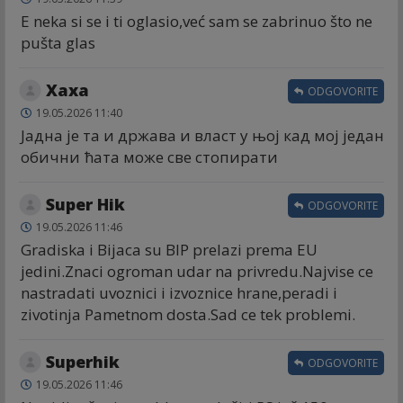
E neka si se i ti oglasio,već sam se zabrinuo što ne
pušta glas
Хаха
ODGOVORITE
19.05.2026 11:40
Јадна је та и држава и власт у њој кад мој један
обични ћата може све стопирати
Super Hik
ODGOVORITE
19.05.2026 11:46
Gradiska i Bijaca su BIP prelazi prema EU
jedini.Znaci ogroman udar na privredu.Najvise ce
nastradati uvoznici i izvoznice hrane,peradi i
zivotinja Pametnom dosta.Sad ce tek problemi.
Superhik
ODGOVORITE
19.05.2026 11:46