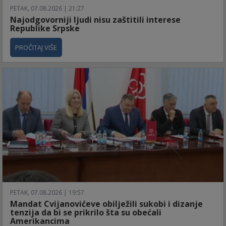
PETAK, 07.08.2026 | 21:27
Najodgovorniji ljudi nisu zaštitili interese
Republike Srpske
PROČITAJ VIŠE
PETAK, 07.08.2026 | 19:57
Mandat Cvijanovićeve obilježili sukobi i dizanje
tenzija da bi se prikrilo šta su obećali
Amerikancima