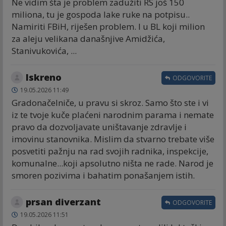
Ne vidim šta je problem zadužiti RS još 150
miliona, tu je gospoda lake ruke na potpisu..
Namiriti FBiH, riješen problem. I u BL koji milion
za aleju velikana današnjive Amidžića,
Stanivukovića, ...
Iskreno
ODGOVORITE
19.05.2026 11:49
Gradonačelniče, u pravu si skroz. Samo što ste i vi
iz te tvoje kuče plaćeni narodnim parama i nemate
pravo da dozvoljavate uništavanje zdravlje i
imovinu stanovnika. Mislim da stvarno trebate više
posvetiti pažnju na rad svojih radnika, inspekcije,
komunalne...koji apsolutno ništa ne rade. Narod je
smoren pozivima i bahatim ponašanjem istih.
prsan diverzant
ODGOVORITE
19.05.2026 11:51