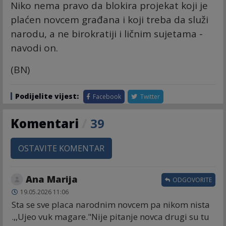
Niko nema pravo da blokira projekat koji je
plaćen novcem građana i koji treba da služi
narodu, a ne birokratiji i ličnim sujetama -
navodi on.
(BN)
Podijelite vijest:
Facebook
Twitter
Komentari
/
39
OSTAVITE KOMENTAR
Ana Marija
ODGOVORITE
19.05.2026 11:06
Sta se sve placa narodnim novcem pa nikom nista
.,,Ujeo vuk magare."Nije pitanje novca drugi su tu