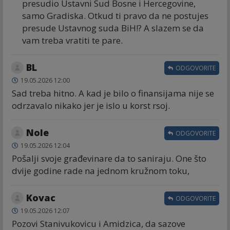
presudio Ustavni Sud Bosne i Hercegovine,
samo Gradiska. Otkud ti pravo da ne postujes
presude Ustavnog suda BiH!? A slazem se da
vam treba vratiti te pare.
BL
ODGOVORITE
19.05.2026 12:00
Sad treba hitno. A kad je bilo o finansijama nije se
odrzavalo nikako jer je islo u korst rsoj.
Nole
ODGOVORITE
19.05.2026 12:04
Pošalji svoje građevinare da to saniraju. One što
dvije godine rade na jednom kružnom toku,
Kovac
ODGOVORITE
19.05.2026 12:07
Pozovi Stanivukovicu i Amidzica, da sazove