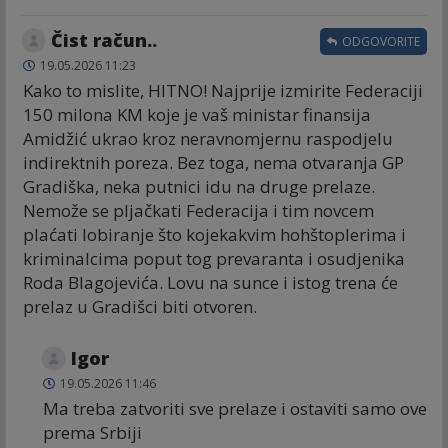
Čist račun..
ODGOVORITE
19.05.2026 11:23
Kako to mislite, HITNO! Najprije izmirite Federaciji
150 milona KM koje je vaš ministar finansija
Amidžić ukrao kroz neravnomjernu raspodjelu
indirektnih poreza. Bez toga, nema otvaranja GP
Gradiška, neka putnici idu na druge prelaze.
Nemože se pljačkati Federacija i tim novcem
plaćati lobiranje što kojekakvim hohštoplerima i
kriminalcima poput tog prevaranta i osudjenika
Roda Blagojevića. Lovu na sunce i istog trena će
prelaz u Gradišci biti otvoren.
Igor
19.05.2026 11:46
Ma treba zatvoriti sve prelaze i ostaviti samo ove
prema Srbiji