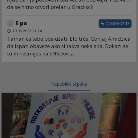
da se hitno otvori prelaz u Gradisci!
E pa
ODGOVORITE
19.05.2026 21:24
Taman će tebe poslušati. Eto trče. Gonjaj Amidzica
da ispati obaveze ako si takva neka sila. Dokazi se
tu ili nesmijes na SNSDovca.
Republika Srpska