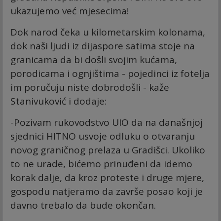
ukazujemo već mjesecima!
Dok narod čeka u kilometarskim kolonama,
dok naši ljudi iz dijaspore satima stoje na
granicama da bi došli svojim kućama,
porodicama i ognjištima - pojedinci iz fotelja
im poručuju niste dobrodošli - kaže
Stanivuković i dodaje:
-Pozivam rukovodstvo UIO da na današnjoj
sjednici HITNO usvoje odluku o otvaranju
novog graničnog prelaza u Gradišci. Ukoliko
to ne urade, bićemo prinuđeni da idemo
korak dalje, da kroz proteste i druge mjere,
gospodu natjeramo da završe posao koji je
davno trebalo da bude okončan.