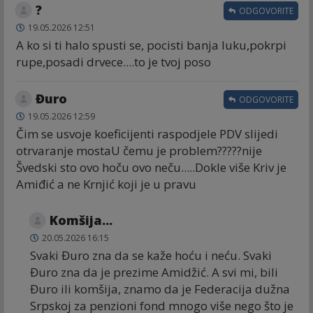
?
ODGOVORITE
19.05.2026 12:51
A ko si ti halo spusti se, pocisti banja luku,pokrpi
rupe,posadi drvece....to je tvoj poso
Đuro
ODGOVORITE
19.05.2026 12:59
Čim se usvoje koeficijenti raspodjele PDV slijedi
otrvaranje mostaU čemu je problem?????nije
Švedski sto ovo hoču ovo neču.....Dokle više Kriv je
Amiđić a ne Krnjić koji je u pravu
Komšija...
20.05.2026 16:15
Svaki Đuro zna da se kaže hoću i neću. Svaki
Đuro zna da je prezime Amidžić. A svi mi, bili
Đuro ili komšija, znamo da je Federacija dužna
Srpskoj za penzioni fond mnogo više nego što je