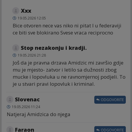
Xxx
19.05.2026 12:05
Bice otvoren nece vas niko ni pitat I u federaviji
ce biti sve blokirano Svese vraca reciprocno
Stop nezakonju i kradji.
19.05.2026 21:28
Još da je pravna drzava Amidzic mi završio gdje
mu je mjesto- zatvor i letilo sa dužnosti zbog
mucke i lopovluka u ne ravnomjernoj podjeli. To
je u stvari pravi lopovluk i kriminal.
Slovenac
ODGOVORITE
19.05.2026 11:24
Natjeraj Amidzica do njega
Faraon
ODGOVORITE