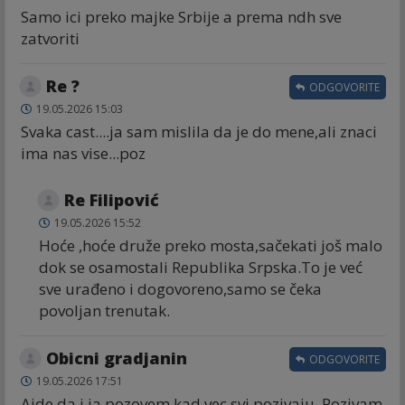
Samo ici preko majke Srbije a prema ndh sve
zatvoriti
Re ?
ODGOVORITE
19.05.2026 15:03
Svaka cast....ja sam mislila da je do mene,ali znaci
ima nas vise...poz
Re Filipović
19.05.2026 15:52
Hoće ,hoće druže preko mosta,sačekati još malo
dok se osamostali Republika Srpska.To je već
sve urađeno i dogovoreno,samo se čeka
povoljan trenutak.
Obicni gradjanin
ODGOVORITE
19.05.2026 17:51
Ajde da i ja pozovem kad vec svi pozivaju. Pozivam