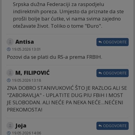
Srpska dužna Federaciji za raspodjelu
indirektnih poreza. Umjesto da priznate da ste
prošli bolje bar ćutke, vi nama svima zajedno
otežavate život. Toliko o tome "Đuro".
Antisa
ODGOVORITE
19.05.2026 13:01
Pozovi da se plati du RS-a prema FRBIH.
M, FILIPOVIĆ
ODGOVORITE
19.05.2026 13:18
ZNA DOBRO STANIVUKOVIĆ ŠTO JE RAZLOG ALI SE
"ZABORAVLJA" - UPLATITE DUG PIU FBiH I MOST
JE SLOBODAN. ALI NEĆE PA NEKA NEĆE...NEĆENI
PREKOMOSTA!
Joja
ODGOVORITE
19.05.2026 14:06