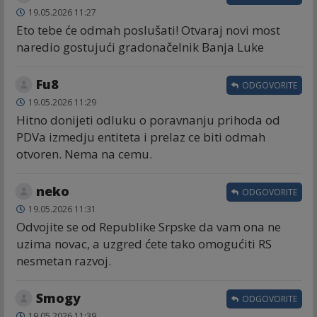
19.05.2026 11:27
Eto tebe će odmah poslušati! Otvaraj novi most
naredio gostujući gradonačelnik Banja Luke
Fu8
ODGOVORITE
19.05.2026 11:29
Hitno donijeti odluku o poravnanju prihoda od
PDVa izmedju entiteta i prelaz ce biti odmah
otvoren. Nema na cemu.
neko
ODGOVORITE
19.05.2026 11:31
Odvojite se od Republike Srpske da vam ona ne
uzima novac, a uzgred ćete tako omogućiti RS
nesmetan razvoj.
Smogy
ODGOVORITE
19.05.2026 11:39