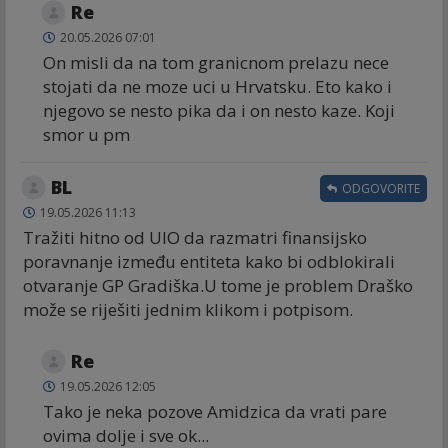
Re
20.05.2026 07:01
On misli da na tom granicnom prelazu nece
stojati da ne moze uci u Hrvatsku. Eto kako i
njegovo se nesto pika da i on nesto kaze. Koji
smor u pm
BL
ODGOVORITE
19.05.2026 11:13
Tražiti hitno od UIO da razmatri finansijsko
poravnanje između entiteta kako bi odblokirali
otvaranje GP Gradiška.U tome je problem Draško
može se riješiti jednim klikom i potpisom.
Re
19.05.2026 12:05
Tako je neka pozove Amidzica da vrati pare
ovima dolje i sve ok...