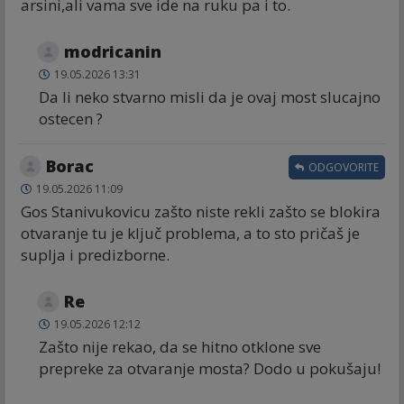
arsini,ali vama sve ide na ruku pa i to.
modricanin
19.05.2026 13:31
Da li neko stvarno misli da je ovaj most slucajno
ostecen ?
Borac
ODGOVORITE
19.05.2026 11:09
Gos Stanivukovicu zašto niste rekli zašto se blokira
otvaranje tu je ključ problema, a to sto pričaš je
suplja i predizborne.
Re
19.05.2026 12:12
Zašto nije rekao, da se hitno otklone sve
prepreke za otvaranje mosta? Dodo u pokušaju!