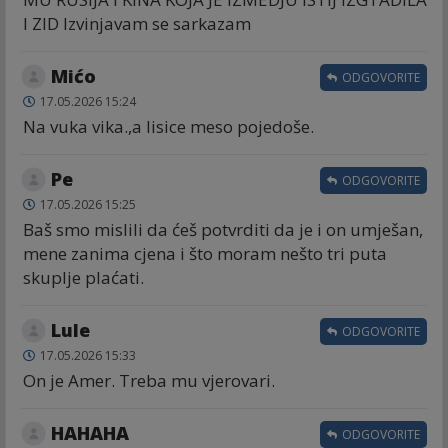
I ZID Izvinjavam se sarkazam
Mićo
ODGOVORITE
17.05.2026 15:24
Na vuka vika.,a lisice meso pojedoše.
Ре
ODGOVORITE
17.05.2026 15:25
Baš smo mislili da ćeš potvrditi da je i on umješan,
mene zanima cjena i što moram nešto tri puta
skuplje plaćati.
Lule
ODGOVORITE
17.05.2026 15:33
On je Amer. Treba mu vjerovari.
HAHAHA
ODGOVORITE