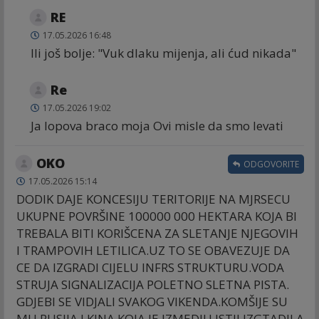
RE
17.05.2026 16:48
Ili još bolje: "Vuk dlaku mijenja, ali ćud nikada"
Re
17.05.2026 19:02
Ja lopova braco moja Ovi misle da smo levati
OKO
ODGOVORITE
17.05.2026 15:14
DODIK DAJE KONCESIJU TERITORIJE NA MJRSECU
UKUPNE POVRŠINE 100000 000 HEKTARA KOJA BI
TREBALA BITI KORIŠCENA ZA SLETANJE NJEGOVIH
I TRAMPOVIH LETILICA.UZ TO SE OBAVEZUJE DA
CE DA IZGRADI CIJELU INFRS STRUKTURU.VODA
STRUJA SIGNALIZACIJA POLETNO SLETNA PISTA.
GDJEBI SE VIDJALI SVAKOG VIKENDA.KOMŠIJE SU
MU RUSIJA I KINA KOJA JE IZMEDJU ISTIJ IZGTADILA