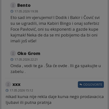
Bento
17.05.2026 19:38
Eto sad im vjerujemo! I Dodik i Bakir i Čović svi
su se ugradili, ima Kabiri Bingo i onaj soferbiz
Foce Pavlović, oni su eksponenti a gazde kupe
kajmak! Neka de da se mi pobijemo da bi oni
imali još više!
Oko Grom
17.05.2026 22:21
Onda , vodi te ga . Šta će ovde . Ili ga spakujte u
zabelu .
xxx
ODGOVORITE
17.05.2026 15:12
nikad kurva nije rekla daje kurva nego prodavacica
ljubavi ili putna pratnja