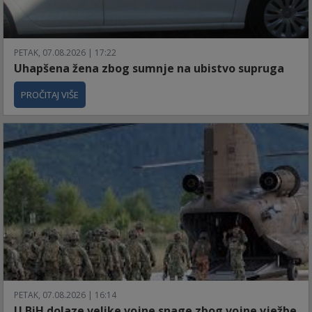
PETAK, 07.08.2026 | 17:22
Uhapšena žena zbog sumnje na ubistvo supruga
PROČITAJ VIŠE
PETAK, 07.08.2026 | 16:14
U BiH dolaze velike vojne snage zbog vojne vježbe