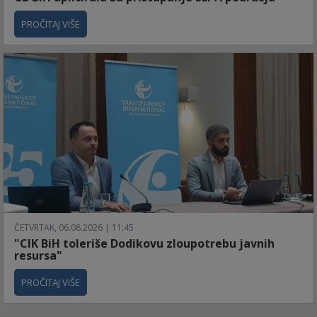
PROČITAJ VIŠE
ČETVRTAK, 06.08.2026 | 11:45
"CIK BiH toleriše Dodikovu zloupotrebu javnih
resursa"
PROČITAJ VIŠE