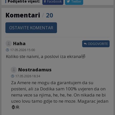
Podijelite vijest:
Facebook
Twitter
Komentari
/
20
OSTAVITE KOMENTAR
Haha
ODGOVORITE
17.05.2026 15:00
Koliko ste naivni, a poslovi iza ekrana🤣
Nostradamus
17.05.2026 18:34
Za Amere ne mogu da garantujem da su
posteni, ali za Dodika sam 100% uvjeren da on
nema veze sa njima, he, he, he. On nikada ne bi
uzeo lovu tamo gdje to ne moze. Magarac jedan
🦍🦧