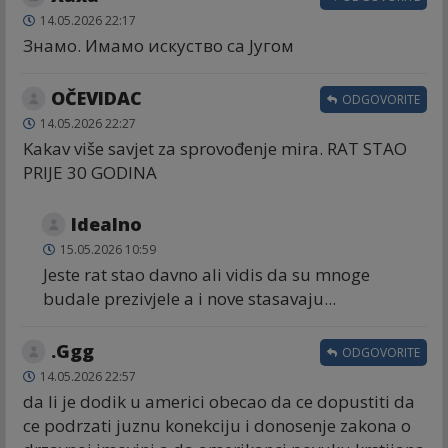
14.05.2026 22:17
Знамо. Имамо искуство са Југом
OČEVIDAC
ODGOVORITE
14.05.2026 22:27
Kakav više savjet za sprovođenje mira. RAT STAO
PRIJE 30 GODINA
Idealno
15.05.2026 10:59
Jeste rat stao davno ali vidis da su mnoge
budale prezivjele a i nove stasavaju...
.Ggg
ODGOVORITE
14.05.2026 22:57
da li je dodik u americi obecao da ce dopustiti da
ce podrzati juznu konekciju i donosenje zakona o