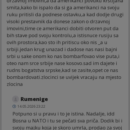
drzavnoj imovini,a da amerikanci povuku krstijana
smita,kako bi ispalo da si ga amerikanci na svoju
ruku pritisli da podnese ostavku,a kad dodje drugi
visoki prestavnik da donese zakon o drzavnoj
imovini,time ce amerikanci dobiti otvoren put da
bih stave pod svoju kontrolu,a istisnuce rusiju sa
ovih prostora,kao sto ih pritiscu oko nis _a u
srbiji.jedan krug unazad i dadose nas nasi bajni
srbi u sake onom ko nas bombarfovao vise puta,i
oteo nam srce srbije nase kosovo.sad im dajete i
rudns bogatstva srpske,kad se zasite,opet ce nas
bombardovati.zlocinci se uvijek vracaju na mjesto
zlocina
Rumenige
14.05.2026 23:22
Potpuno si u pravu i to je istina. Nadalje, idd
Bosna u NATO i tu se pečati sva priča. Dodik bi i
svoju majku koja je skoro umrla, prodao za svoj