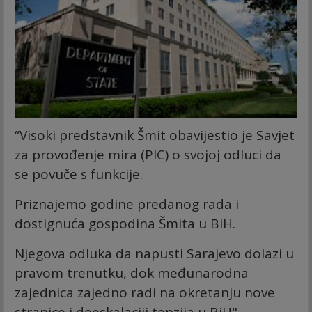
“Visoki predstavnik Šmit obavijestio je Savjet
za provođenje mira (PIC) o svojoj odluci da
se povuče s funkcije.
Priznajemo godine predanog rada i
dostignuća gospodina Šmita u BiH.
Njegova odluka da napusti Sarajevo dolazi u
pravom trenutku, dok međunarodna
zajednica zajedno radi na okretanju nove