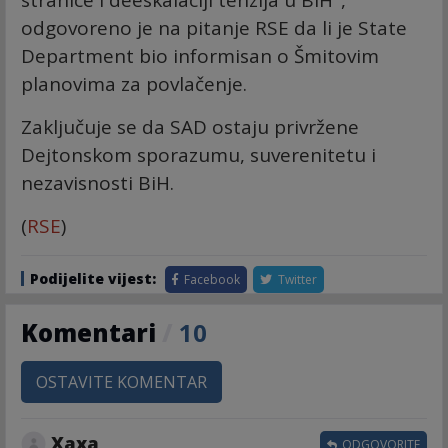
stranice i deeskalaciji tenzija u BiH",
odgovoreno je na pitanje RSE da li je State
Department bio informisan o Šmitovim
planovima za povlačenje.
Zaključuje se da SAD ostaju privržene
Dejtonskom sporazumu, suverenitetu i
nezavisnosti BiH.
(
RSE
)
Podijelite vijest:
Facebook
Twitter
Komentari
/
10
OSTAVITE KOMENTAR
Хаха
ODGOVORITE