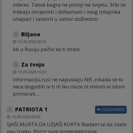
interes. Takva bagra ne pistoji na svijetu. Srbi se
trebaju otrijezniti i dohavizati i ovog izdajnika
uhapait i zatvorit u zatvor doživotno.
Biljana
15.05.2026 05:33
Idi u Rusiju paživi ko ti brani.
Za tvoju
15.05.2026 10:20
Informaciju,rusi ne napustaju NIS ,nikada se to
nece dogoditi ni ti ih iko moze ni milom ni silom
primorati....
PATRIOTA 1
ODGOVORITE
15.05.2026 00:54
SJAŠI MURTA DA UZJAŠI KURTA Nadam se da znate
ovu izreku. Pozzz svim komentatorima