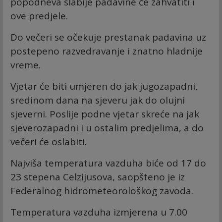
popodneva slabije padavine će zahvatiti i
ove predjele.
Do večeri se očekuje prestanak padavina uz
postepeno razvedravanje i znatno hladnije
vreme.
Vjetar će biti umjeren do jak jugozapadni,
sredinom dana na sjeveru jak do olujni
sjeverni. Poslije podne vjetar skreće na jak
sjeverozapadni i u ostalim predjelima, a do
večeri će oslabiti.
Najviša temperatura vazduha biće od 17 do
23 stepena Celzijusova, saopšteno je iz
Federalnog hidrometeorološkog zavoda.
Temperatura vazduha izmjerena u 7.00