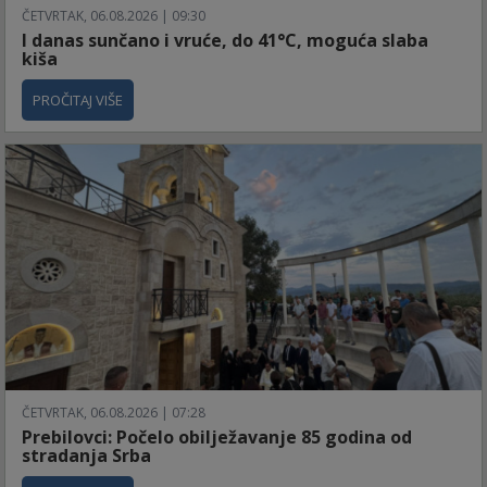
ČETVRTAK, 06.08.2026 | 09:30
I danas sunčano i vruće, do 41°C, moguća slaba
kiša
PROČITAJ VIŠE
ČETVRTAK, 06.08.2026 | 07:28
Prebilovci: Počelo obilježavanje 85 godina od
stradanja Srba