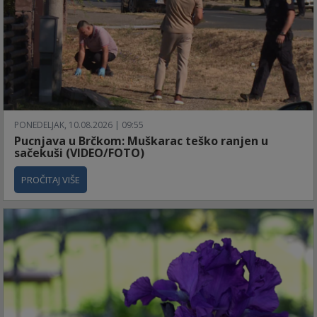
PONEDELJAK, 10.08.2026 | 09:55
Pucnjava u Brčkom: Muškarac teško ranjen u
sačekuši (VIDEO/FOTO)
PROČITAJ VIŠE