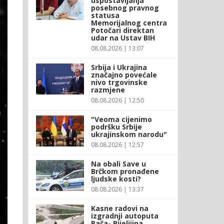
uspostavljanja
posebnog pravnog
statusa
Memorijalnog centra
Potočari direktan
udar na Ustav BIH
08.08.2026 | 13:07
Srbija i Ukrajina
značajno povećale
nivo trgovinske
razmjene
08.08.2026 | 12:50
"Veoma cijenimo
podršku Srbije
ukrajinskom narodu"
08.08.2026 | 12:57
Na obali Save u
Brčkom pronađene
ljudske kosti?
08.08.2026 | 13:37
Kasne radovi na
izgradnji autoputa
Rača- Bijeljiina