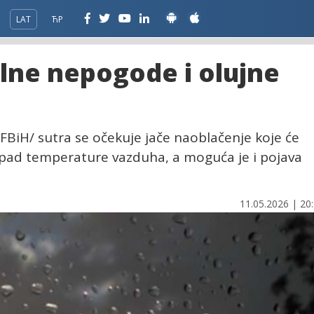
LAT
ЋР
alne nepogode i olujne
 /FBiH/ sutra se očekuje jače naoblačenje koje će
 i pad temperature vazduha, a moguća je i pojava
11.05.2026 | 20