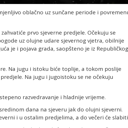
promjenljivo oblačno uz sunčane periode i povremen
zahvatiće prvo sjeverne predjele. Očekuju se
pogode uz olujne udare sjevernog vjetra, obilnije
ća je i pojava grada, saopšteno je iz Republičko
. Na jugu i istoku biće toplije, a tokom poslije
predjele. Na jugu i jugoistoku se ne očekuju
tepeno razvedravanje i hladnije vrijeme.
sredinom dana na sjeveru jak do olujni sjeverni.
verni i u ostalim predjelima, a do večeri će slabiti