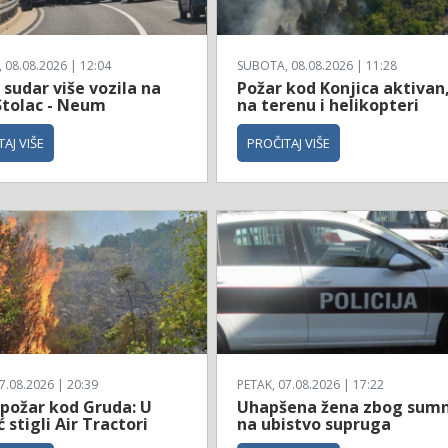
08.08.2026 | 12:04
SUBOTA, 08.08.2026 | 11:28
sudar više vozila na
Požar kod Konjica aktivan
Stolac - Neum
na terenu i helikopteri
AJ VIŠE
PROČITAJ VIŠE
7.08.2026 | 20:39
PETAK, 07.08.2026 | 17:22
 požar kod Gruda: U
Uhapšena žena zbog sum
stigli Air Tractori
na ubistvo supruga