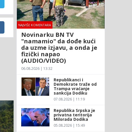
NAJVIŠE KOMENTARA
Novinarku BN TV
"namamio" da dođe kući
da uzme izjavu, a onda je
fizički napao
(AUDIO/VIDEO)
06.08.2026 | 13:32
Republikanci i
Demokrate traže od
Trampa vraćanje
sankcija Dodiku
07.08.2026 | 11:19
Republika Srpska je
privatna teritorija
Milorada Dodika
05.08.2026 | 15:49