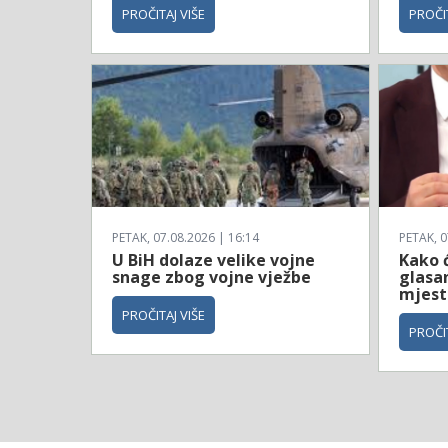
PROČITAJ VIŠE
PROČIT
PETAK, 07.08.2026 | 16:14
PETAK, 0
U BiH dolaze velike vojne
Kako 
snage zbog vojne vježbe
glasa
mjest
PROČITAJ VIŠE
PROČIT