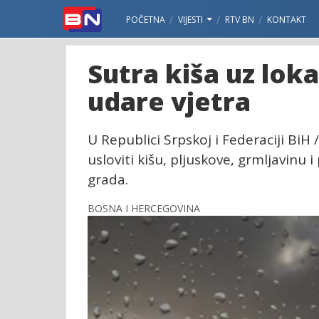
POČETNA
VIJESTI
RTV BN
KONTAKT
Sutra kiša uz lok
udare vjetra
U Republici Srpskoj i Federaciji BiH
usloviti kišu, pljuskove, grmljavinu
grada.
BOSNA I HERCEGOVINA