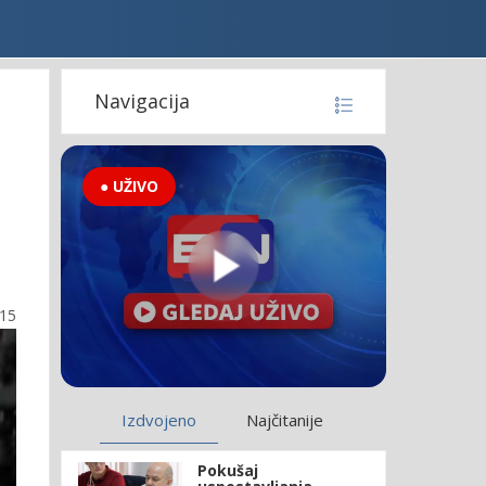
Navigacija
● UŽIVO
:15
Izdvojeno
Najčitanije
Pokušaj