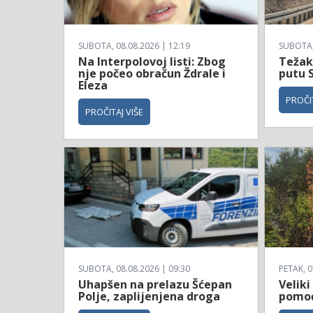
SUBOTA, 08.08.2026 | 12:19
SUBOTA, 
Na Interpolovoj listi: Zbog
Težak 
nje počeo obračun Ždrale i
putu 
Eleza
PROČIT
PROČITAJ VIŠE
SUBOTA, 08.08.2026 | 09:30
PETAK, 0
Uhapšen na prelazu Šćepan
Veliki
Polje, zaplijenjena droga
pomoć 