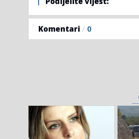
Podijelite vijest:
Komentari
/
0