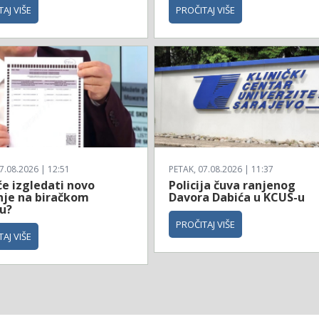
AJ VIŠE
PROČITAJ VIŠE
7.08.2026 | 12:51
PETAK, 07.08.2026 | 11:37
će izgledati novo
Policija čuva ranjenog
nje na biračkom
Davora Dabića u KCUS-u
u?
PROČITAJ VIŠE
AJ VIŠE