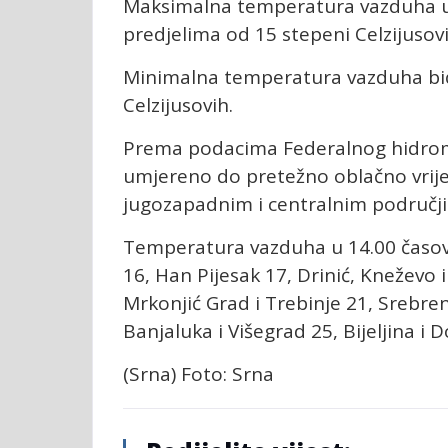
Maksimalna temperatura vazduha u 
predjelima od 15 stepeni Celzijusovi
Minimalna temperatura vazduha bić
Celzijusovih.
Prema podacima Federalnog hidrom
umjereno do pretežno oblačno vrije
jugozapadnim i centralnim područj
Temperatura vazduha u 14.00 časova
16, Han Pijesak 17, Drinić, Kneževo i
Mrkonjić Grad i Trebinje 21, Srebreni
Banjaluka i Višegrad 25, Bijeljina i 
(Srna) Foto: Srna