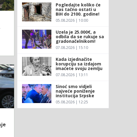
Pogledajte koliko će
nas tačno ostati u
BiH do 2100. godine!
05.08.2026 | 10:00
,
Uzela je 25.000€, a
odbila da se rukuje sa
gradonačelnikom!
07.08.2026 | 15:10
Kada izjednačite
korupciju sa izdajom
imaćete svoju zemlju
07.08.2026 | 13:11
Sinoć smo vidjeli
najveće poniženje
institucija Srpske
05.08.2026 | 12:25
nje