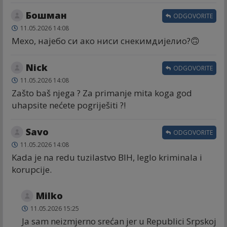
Бошман
ODGOVORITE
11.05.2026 14:08
Мехо, најебо си ако ниси снекимдијелио?🙃
Nick
ODGOVORITE
11.05.2026 14:08
Zašto baš njega ? Za primanje mita koga god
uhapsite nećete pogriješiti ?!
Savo
ODGOVORITE
11.05.2026 14:08
Kada je na redu tuzilastvo BIH, leglo kriminala i
korupcije.
Milko
11.05.2026 15:25
Ja sam neizmjerno srećan jer u Republici Srpskoj