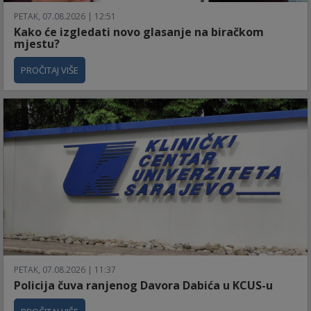
PETAK, 07.08.2026 | 12:51
Kako će izgledati novo glasanje na biračkom
mjestu?
PROČITAJ VIŠE
PETAK, 07.08.2026 | 11:37
Policija čuva ranjenog Davora Dabića u KCUS-u