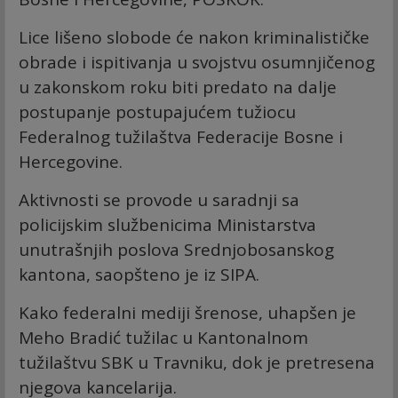
Lice lišeno slobode će nakon kriminalističke
obrade i ispitivanja u svojstvu osumnjičenog
u zakonskom roku biti predato na dalje
postupanje postupajućem tužiocu
Federalnog tužilaštva Federacije Bosne i
Hercegovine.
Aktivnosti se provode u saradnji sa
policijskim službenicima Ministarstva
unutrašnjih poslova Srednjobosanskog
kantona, saopšteno je iz SIPA.
Kako federalni mediji šrenose, uhapšen je
Meho Bradić tužilac u Kantonalnom
tužilaštvu SBK u Travniku, dok je pretresena
njegova kancelarija.