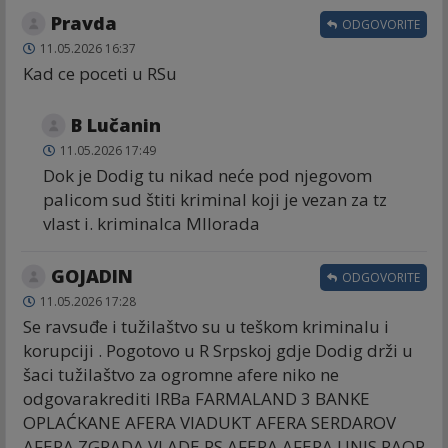
Pravda
ODGOVORITE
11.05.2026 16:37
Kad ce poceti u RSu
B Lučanin
11.05.2026 17:49
Dok je Dodig tu nikad neće pod njegovom
palicom sud štiti kriminal koji je vezan za tz
vlast i. kriminalca MIlorada
GOJADIN
ODGOVORITE
11.05.2026 17:28
Se ravsuđe i tužilaštvo su u teškom kriminalu i
korupciji . Pogotovo u R Srpskoj gdje Dodig drži u
šaci tužilaštvo za ogromne afere niko ne
odgovarakrediti IRBa FARMALAND 3 BANKE
OPLAĆKANE AFERA VIADUKT AFERA SERDAROV
AFERA ZGRADA VLADE RS AFERA AFERA UNIS RAOP