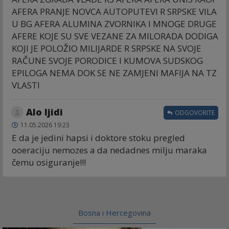
AFERA PRANJE NOVCA AUTOPUTEVI R SRPSKE VILA
U BG AFERA ALUMINA ZVORNIKA I MNOGE DRUGE
AFERE KOJE SU SVE VEZANE ZA MILORADA DODIGA
KOJI JE POLOŽIO MILIJARDE R SRPSKE NA SVOJE
RAČUNE SVOJE PORODICE I KUMOVA SUDSKOG
EPILOGA NEMA DOK SE NE ZAMJENI MAFIJA NA TZ
VLASTI
Alo ljidi
ODGOVORITE
11.05.2026 19:23
E da je jedini hapsi i doktore stoku pregled
ooeraciju nemozes a da nedadnes milju maraka
čemu osiguranje!!!
Bosna i Hercegovina