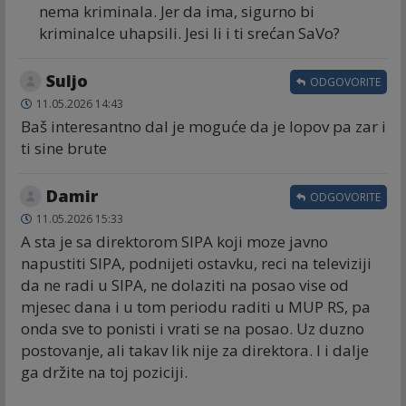
nema kriminala. Jer da ima, sigurno bi
kriminalce uhapsili. Jesi li i ti srećan SaVo?
Suljo
ODGOVORITE
11.05.2026 14:43
Baš interesantno dal je moguće da je lopov pa zar i
ti sine brute
Damir
ODGOVORITE
11.05.2026 15:33
A sta je sa direktorom SIPA koji moze javno
napustiti SIPA, podnijeti ostavku, reci na televiziji
da ne radi u SIPA, ne dolaziti na posao vise od
mjesec dana i u tom periodu raditi u MUP RS, pa
onda sve to ponisti i vrati se na posao. Uz duzno
postovanje, ali takav lik nije za direktora. I i dalje
ga držite na toj poziciji.