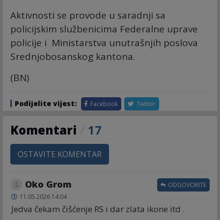
Aktivnosti se provode u saradnji sa
policijskim službenicima Federalne uprave
policije i Ministarstva unutrašnjih poslova
Srednjobosanskog kantona.
(BN)
Podijelite vijest:
Facebook
Twitter
Komentari
/
17
OSTAVITE KOMENTAR
Oko Grom
ODGOVORITE
11.05.2026 14:04
Jedva čekam čišćenje RS i dar zlata ikone itd .