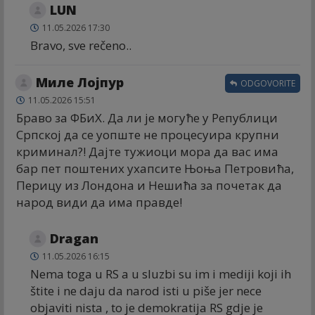
LUN
11.05.2026 17:30
Bravo, sve rečeno..
Миле Лојпур
ODGOVORITE
11.05.2026 15:51
Браво за ФБиХ. Да ли је могуће у Републици
Српској да се уопште не процесуира крупни
криминал?! Дајте тужиоци мора да вас има
бар пет поштених ухапсите Њоња Петровића,
Перицу из Лондона и Нешића за почетак да
народ види да има правде!
Dragan
11.05.2026 16:15
Nema toga u RS a u sluzbi su im i mediji koji ih
štite i ne daju da narod isti u piše jer nece
objaviti nista , to je demokratija RS gdje je