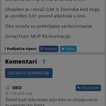
Uhapšen je i vozač G.M. iz Zvornika kod koga
je utvrđen 3,01 promil alkohola u krvi.
Oba vozača su prekršajno sankcionisana.
(Srna) Foto: MUP RS/Ilustracija
Podijelite vijest:
Facebook
Twitter
Komentari
/
1
OSTAVITE KOMENTAR
OKO
ODGOVORITE
11.05.2026 12:38
Štačeš ljudi lažu kradu piju tuku se ubijaju sve je
to sastavni dio života