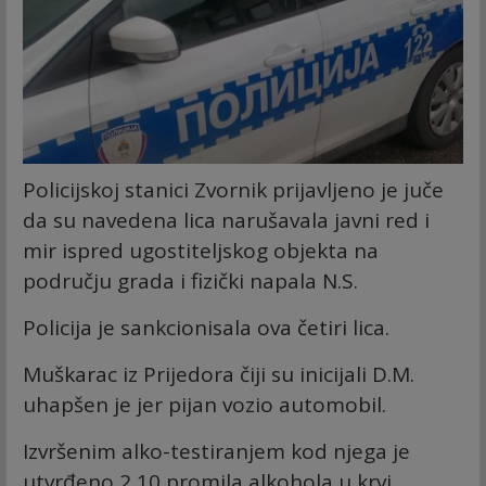
Policijskoj stanici Zvornik prijavljeno je juče
da su navedena lica narušavala javni red i
mir ispred ugostiteljskog objekta na
području grada i fizički napala N.S.
Policija je sankcionisala ova četiri lica.
Muškarac iz Prijedora čiji su inicijali D.M.
uhapšen je jer pijan vozio automobil.
Izvršenim alko-testiranjem kod njega je
utvrđeno 2,10 promila alkohola u krvi.